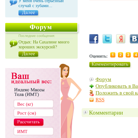
У меня очень серьезный
случай с зубами...
Последние сообщения:
Отдых: На Сахалине много
хороших экскурсий?
Оценить:
Форум
Опубликовать в В
Положить в свой к
RSS
Комментарии