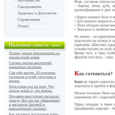
Материнство
Итак, составим список н
– березы, липы, дуба, э
Саморазвитие
кровообращение и дает л
Здоровье и Долголетие
• Береза снимает боли в
Справочники
• Дуб снижает жирность к
• Липа обладает мочегон
Отдых
• Эвкалипт и хвойные вен
Но веник – не единствен
подстилать на полках и з
перегрева. Шапочки прод
/
Архив
голыми ногами по полу х
Кроме того, в бане особ
Почему нельзя перезванивать на
фруктов или ягод – соки,
неизвестный номер
Спички против вредителей
комнатных растений.
К
Сам себе мастер. 20 полезных
ак готовиться?
подсказок и идей для кухни и
жизни.
Баня
не терпит алкоголя
отдохнуть и прийти в фо
Подготовка роз на зиму. Что
нельзя делать и, что можно.
Нельзя посещать баню на
Продавец-консультант рассказал
перемежая это с парилкой
правду. Вот как нас обманывают
Перед походом в баню н
в магазинах бытовой и
предбаннике парилки – бо
компьютерной техники!
Как заставить воздушные шары