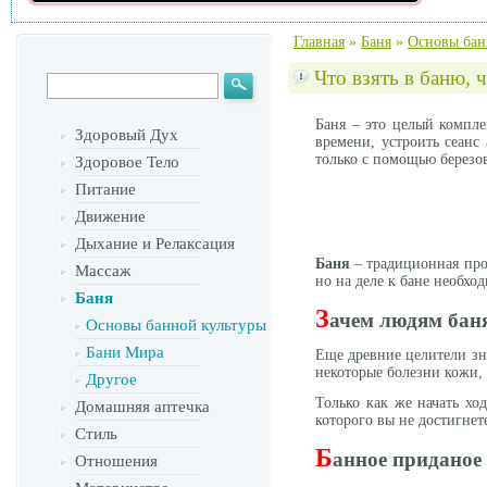
Главная
»
Баня
»
Основы бан
Что взять в баню, 
Баня – это целый компле
Здоровый Дух
времени, устроить сеанс
только с помощью березо
Здоровое Тело
Питание
Движение
Дыхание и Релаксация
Баня
– традиционная проц
Массаж
но на деле к бане необхо
Баня
З
ачем людям бан
Основы банной культуры
Бани Мира
Еще древние целители зн
некоторые болезни кожи, 
Другое
Только как же начать хо
Домашняя аптечка
которого вы не достигнет
Стиль
Б
анное приданое
Отношения