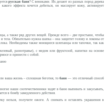
руется
русская
баня
? С вениками. Их делают из разных пород дерева
 какого эффекта хочется добиться, он массирует кожу, активирует
цы, а также ряд других вещей. Прежде всего – две простыни, чтобы
 и тела. Обязательно нужна шапка – она защитит голову и локоны от
ойлока. Необходимы также моющиеся шлепанцы или тапочки, так как
хелевый, разнотравье), с медом или фруктозой, напитки на основе
ермосе и принести с собой.
сли ваша жизнь – сплошная беготня, то
баня
— это отличный способ
ногие наши соотечественники ходят в баню выпивать и закусывать,
ется в бомбу замедленного действия.
ку нельзя, получите ожоги. А снимать и оставлять украшения в