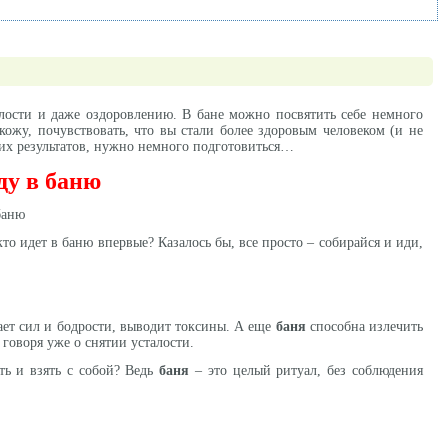
талости и даже оздоровлению. В бане можно посвятить себе немного
 кожу, почувствовать, что вы стали более здоровым человеком (и не
щих результатов, нужно немного подготовиться…
ду в баню
о идет в баню впервые? Казалось бы, все просто – собирайся и иди,
ает сил и бодрости, выводит токсины. А еще
баня
способна излечить
говоря уже о снятии усталости.
ть и взять с собой? Ведь
баня
– это целый ритуал, без соблюдения