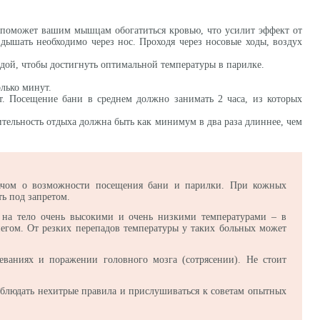
о поможет вашим мышцам обогатиться кровью, что усилит эффект от
 дышать необходимо через нос. Проходя через носовые ходы, воздух
одой, чтобы достигнуть оптимальной температуры в парилке.
олько минут.
т. Посещение бани в среднем должно занимать 2 часа, из которых
ительность отдыха должна быть как минимум в два раза длиннее, чем
врачом о возможности посещения бани и парилки. При кожных
ь под запретом.
 на тело очень высокими и очень низкими температурами – в
негом. От резких перепадов температуры у таких больных может
еваниях и поражении головного мозга (сотрясении). Не стоит
соблюдать нехитрые правила и прислушиваться к советам опытных