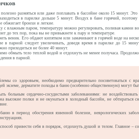
ичков
 полезно размяться или даже поплавать в бассейне около 15 минут. Эт
находиться в парилке дольше 5 минут. Воздух в бане горячий, поэтому
не обжигает бронхи и легкие.
лку с влажным паром, температуру можно регулировать, поливая камни в
оит до тех пор, пока вы не привыкнете к пару и температуре.
ить веник. Его обдают кипятком или замачивают в горячей воде на неск
е в парной следует увеличивать, доведя время в парилке до 15 мину
жно приходиться не более 40 минут.
димо обмыть тело теплой водой и отдохнуть не менее получаса. Продолж
дения в парной.
блемы со здоровьем, необходимо предварительно посоветоваться с 
ей экземе, дерматите походы в баню (особенно общественную) могут быт
ть больным сердечно-сосудистыми заболеваниями: не воздействовать
на высокие полки и не окунаться в холодный бассейн, не обтираться с
вие.
баню в период обострения язвенной болезни, неврологических забол
нструациях.
способ привести себя в порядок, отдохнуть душой и телом. Главное – 