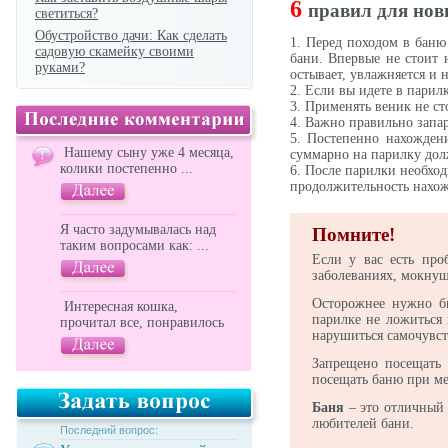
6
правил для нов
светиться?
Обустройство дачи: Как сделать
1. Перед походом в баню
садовую скамейку своими
бани. Впервые не стоит 
руками?
остывает, увлажняется и 
2. Если вы идете в пари
3. Применять веник не ст
4. Важно правильно запар
5. Постепенно нахождени
Нашему сыну уже 4 месяца,
суммарно на парилку дол
колики постепенно ...
6. После парилки необхо
продолжительность нахож
Я часто задумывалась над
Помните!
таким вопросами как: ...
Если у вас есть про
заболеваниях, мокнущ
Осторожнее нужно бы
Интересная кошка,
парилке не ложиться 
прочитал все, понравилось
нарушиться самочувст
Запрещено посещать 
посещать баню при ме
Баня
– это отличный 
любителей бани.
Последний вопрос: