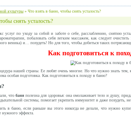
ной культуры
»
Что взять в баню, чтобы снять усталость?
чтобы снять усталость?
кс услуг по уходу за собой и заботе о себе, расслаблению, снятию ус
 ароматерапии, побаловать себя легким массажем, как следует очистить
вого веника) и… похудеть! Но для того, чтобы добиться таких потрясаю
Как подготовиться к похо
едура нашей страны. Ее любят очень многие. Но что нужно знать тем, кт
дима особая подготовка. Как подготовиться к походу в баню?
я?
али, что
баня
полезна для здоровья: она омолаживает тело и душу, прид
дыхательной системы, помогает укрепить иммунитет и даже похудеть, не 
дить в баню, если раньше вы этого никогда не делали, что нужно купи
е нужного эффекта.