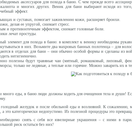
еобходимых аксессуаров для похода в баню. С чем прежде всего ассоции
вкалипта и многих других. Веник для бани выбирают исходя из того,
ечебный эффект.
 мышцах и суставах, помогает заживлению кожи, расширяет бронхи.
ожи, делая ее упругой, снимает стресс.
ным и противоотечным эффектом, снимает головные боли.
ики лечат простуды.
ный элемент для похода в баню: в комплект к венику необходимы рукави
акутываться в них. Возьмите два махровых банных полотенца – для волос
аются в отделах для бани – они обычно особой формы и сделаны из в
одить негигиенично.
енно полезны будут травяные чаи (мятный, ромашковый, липовый, фен
 морсы, только не ледяные, а теплые или горячие. Можно заварить их в т
 и много еды, в баню люди должны ходить для очищения тела и души! Е
рму.
 голодный желудок и после обильной еды и возлияний. К сожалению, м
, а это категорически недопустимо. Из полезной процедуры это превраща
еобходимо снять с себя все ювелирные украшения – с ними в парил
льшой риск остаться без них!