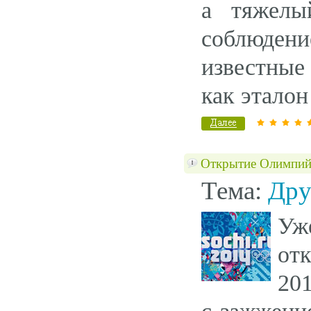
а тяжелы
соблюден
известные
как этало
Открытие Олимпий
Тема:
Дру
Уж
от
20