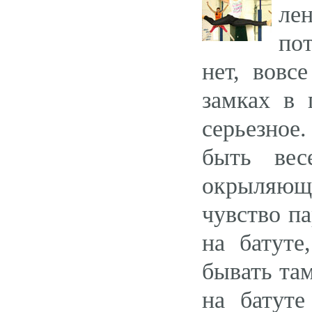
ле
пот
нет, вовс
замках в 
серьезное
быть вес
окрыляющ
чувство па
на батуте
бывать та
на батуте