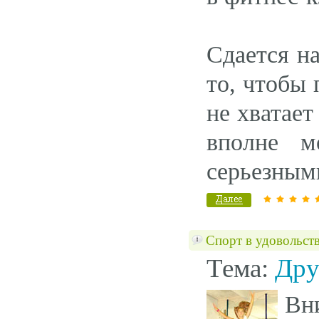
Сдается н
то, чтобы
не хватае
вполне м
серьезным
Спорт в удовольств
Тема:
Дру
Вн