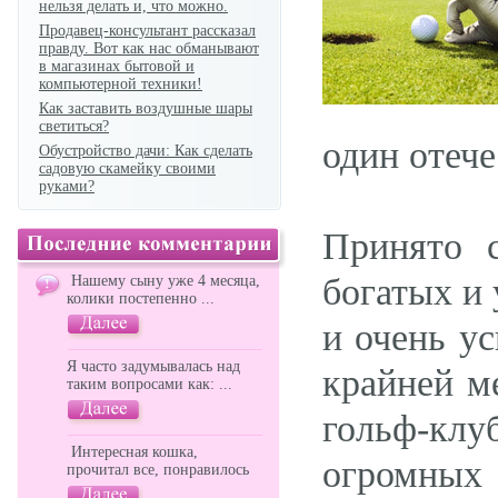
нельзя делать и, что можно.
Продавец-консультант рассказал
правду. Вот как нас обманывают
в магазинах бытовой и
компьютерной техники!
Как заставить воздушные шары
светиться?
один отеч
Обустройство дачи: Как сделать
садовую скамейку своими
руками?
Принято с
богатых и 
Нашему сыну уже 4 месяца,
колики постепенно ...
и очень у
Я часто задумывалась над
крайней м
таким вопросами как: ...
гольф-кл
Интересная кошка,
огромных 
прочитал все, понравилось