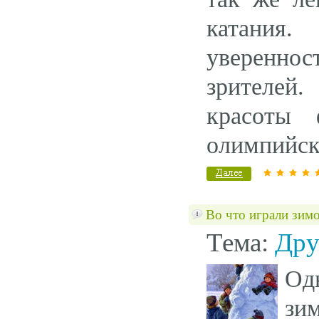
катания.
увереннос
зрителей.
красоты 
олимпийско
Во что играли зим
Тема:
Дру
Од
зи