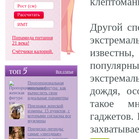
клептомани
Другой сп
экстрема
Пирамида питания
21 века!
известны
Счётчики калорий.
популярны
Все статьи
экстремал
Пропорциональная
дождя, ос
женская фигура: как
вычислить свои
идеальные параметры
такое мн
Признаки женской
измены: 15 пунктов, с
гаджетов.
которыми согласны все
мужчины
захватывае
Прически-легенды:
самые «звездные»
шевелюры и женские