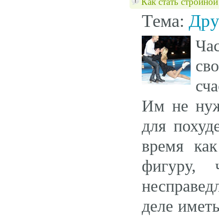
Как стать стройно
Тема:
Дру
Ча
св
сч
Им не нуж
для похуд
время ка
фигуру, 
несправед
деле иметь