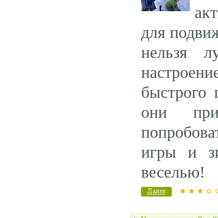
ак
для подвиж
нельзя л
настроен
быстрого 
они при
попробова
игры и з
веселью!