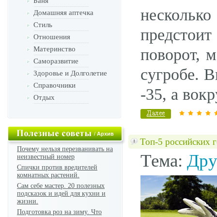
Баня
нескольк
Домашняя аптечка
Стиль
предстои
Отношения
Материнство
поворот, 
Саморазвитие
сугробе. 
Здоровье и Долголетие
Справочники
-35, а вокр
Отдых
/
Архив
Топ-5 российских 
Почему нельзя перезванивать на
Тема:
Дру
неизвестный номер
Спички против вредителей
комнатных растений.
Сам себе мастер. 20 полезных
подсказок и идей для кухни и
жизни.
Подготовка роз на зиму. Что