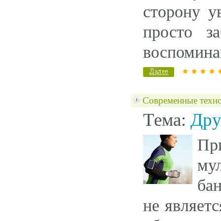
сторону у
просто з
воспоминан
Современные техно
Тема:
Дру
Пр
му
ба
не являет