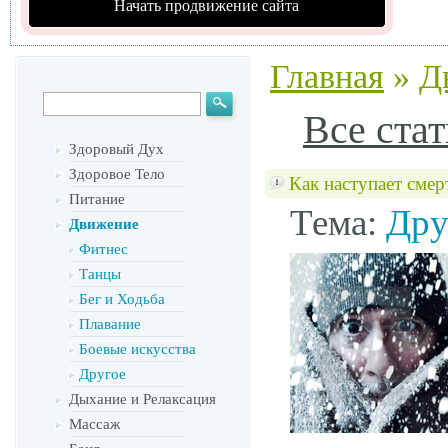
Начать продвижение сайта
Главная
»
Д
Все стат
Здоровый Дух
Здоровое Тело
Как наступает смер
Питание
Тема:
Дру
Движение
Фитнес
Танцы
Бег и Ходьба
Плавание
Боевые искусства
Другое
Дыхание и Релаксация
Массаж