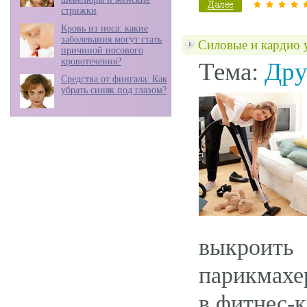
стрижки
Кровь из носа: какие
заболевания могут стать
Силовые и кардио у
причиной носового
кровотечения?
Тема:
Дру
Средства от фингала: Как
убрать синяк под глазом?
выкроить 
парикмахе
в фитнес-к