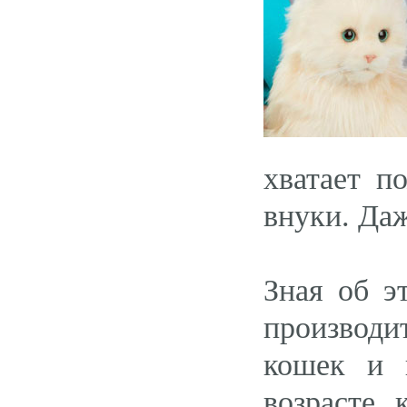
хватает п
внуки. Да
Зная об э
производи
кошек и 
возрасте,