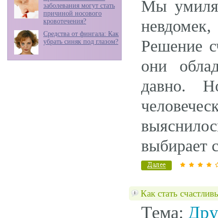
Мы умиля
заболевания могут стать
причиной носового
невдомек
кровотечения?
Средства от фингала: Как
Решение с
убрать синяк под глазом?
они обла
давно. Н
человече
выяснилось
выбирает с
Как стать счастли
Тема:
Дру