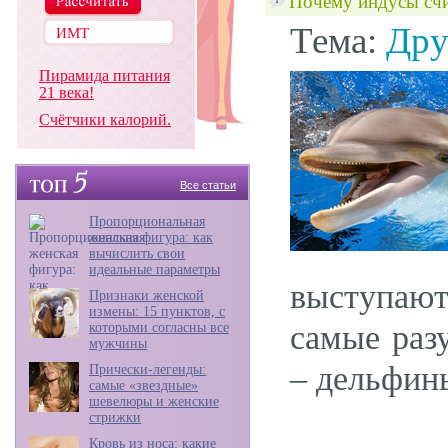
Почему индусы счи
Тема:
Дру
Пирамида питания
21 века!
Счётчики калорий.
Все статьи
Пропорциональная
женская фигура: как
вычислить свои
идеальные параметры
выступаю
Признаки женской
измены: 15 пунктов, с
самые раз
которыми согласны все
мужчины
– дельфин
Прически-легенды:
самые «звездные»
шевелюры и женские
стрижки
Кровь из носа: какие