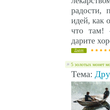
лекарство
радости, 
идей, как
что там!
дарите хор
5 золотых монет м
Тема:
Дру