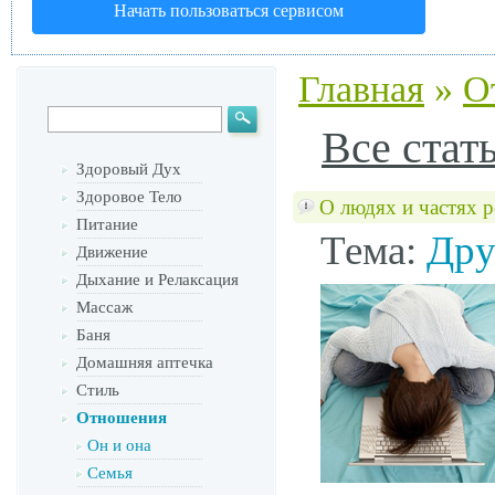
Начать пользоваться сервисом
Главная
»
О
Все стат
Здоровый Дух
Здоровое Тело
О людях и частях р
Питание
Тема:
Дру
Движение
Дыхание и Релаксация
Массаж
Баня
Домашняя аптечка
Стиль
Отношения
Он и она
Семья