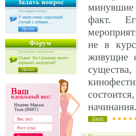
минувшие
Последний вопрос:
факт. Е
У меня очень серьезный
случай с зубами...
мероприят
не в курс
Последние сообщения:
живущие с
Отдых: На Сахалине много
хороших экскурсий?
существа
кинофест
состоится
начинания