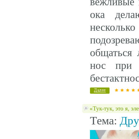
вежливые 
ока дела
нескольк
подозрев
общаться 
нос при 
бестактнос
«Тук-тук, это я, 
Тема:
Дру