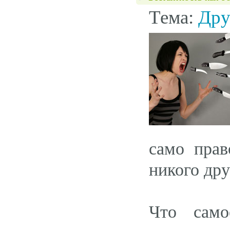
Тема:
Дру
само прав
никого дру
Что само