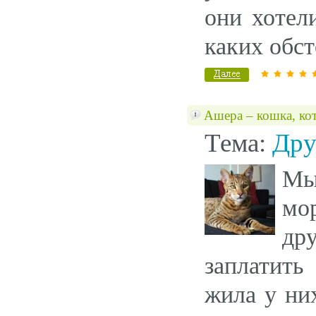
они хотел
каких обст
Ашера – кошка, ко
Тема:
Дру
Мы
мо
др
заплатить
жила у ни