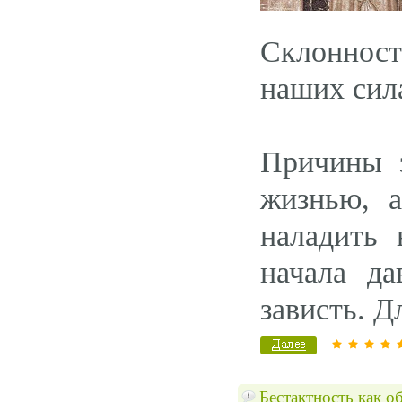
Склонност
наших сила
Причины з
жизнью, а
наладить
начала да
зависть. Д
Бестактность как о