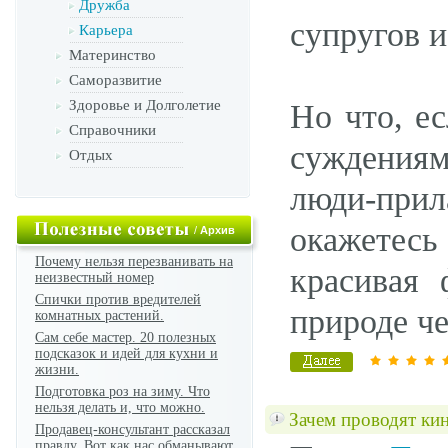
Дружба
супругов и
Карьера
Материнство
Саморазвитие
Здоровье и Долголетие
Но что, е
Справочники
суждениям
Отдых
люди-при
окажетесь
/
Архив
Почему нельзя перезванивать на
красивая 
неизвестный номер
Спички против вредителей
природе че
комнатных растений.
Сам себе мастер. 20 полезных
подсказок и идей для кухни и
жизни.
Подготовка роз на зиму. Что
нельзя делать и, что можно.
Зачем проводят кин
Продавец-консультант рассказал
правду. Вот как нас обманывают