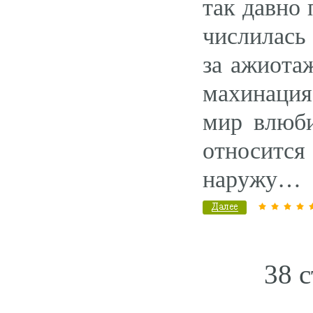
так давно
числилась
за ажиота
махинация
мир влюби
относитс
наружу…
38 с