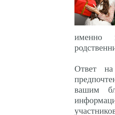
именно 
родственн
Ответ на
предпочтен
вашим бл
информаци
участнико