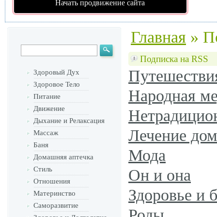
Начать продвижение сайта
Главная
»
П
Подписка на RSS
Путешестви
Здоровый Дух
Здоровое Тело
Народная м
Питание
Движение
Нетрадицио
Дыхание и Релаксация
Лечение дом
Массаж
Баня
Мода
Домашняя аптечка
Стиль
Он и она
Отношения
Здоровье и 
Материнство
Саморазвитие
Роды