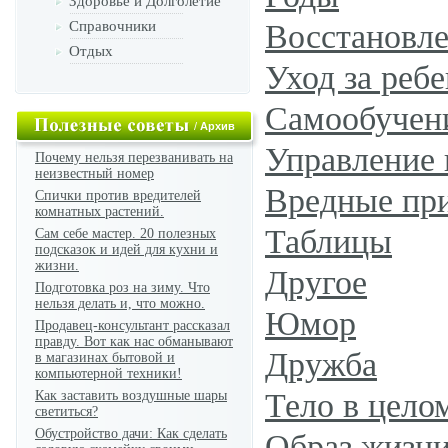
Здоровье и Долголетие
Справочники
Восстановле
Отдых
Уход за реб
Самообучен
/
Архив
Управление
Почему нельзя перезванивать на
неизвестный номер
Вредные пр
Спички против вредителей
комнатных растений.
Таблицы
Сам себе мастер. 20 полезных
подсказок и идей для кухни и
жизни.
Другое
Подготовка роз на зиму. Что
нельзя делать и, что можно.
Юмор
Продавец-консультант рассказал
правду. Вот как нас обманывают
Дружба
в магазинах бытовой и
компьютерной техники!
Тело в цело
Как заставить воздушные шары
светиться?
Обустройство дачи: Как сделать
Образ жизн