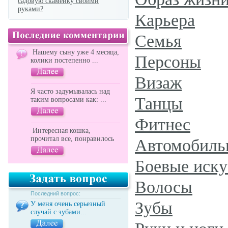
садовую скамейку своими
руками?
Карьера
Семья
Нашему сыну уже 4 месяца,
Персоны
колики постепенно ...
Визаж
Я часто задумывалась над
Танцы
таким вопросами как: ...
Фитнес
Интересная кошка,
прочитал все, понравилось
Автомобиль
Боевые иску
Волосы
Последний вопрос:
Зубы
У меня очень серьезный
случай с зубами...