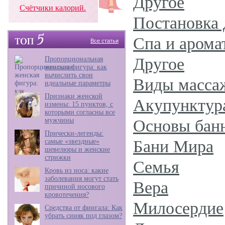
Другое
Счётчики калорий.
Постановка
Спа и арома
Все статьи
Другое
Пропорциональная
женская фигура: как
вычислить свои
Виды масса
идеальные параметры
Признаки женской
Акупунктур
измены: 15 пунктов, с
которыми согласны все
мужчины
Основы бан
Прически-легенды:
Бани Мира
самые «звездные»
шевелюры и женские
стрижки
Семья
Кровь из носа: какие
заболевания могут стать
Вера
причиной носового
кровотечения?
Милосердие
Средства от фингала: Как
убрать синяк под глазом?