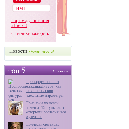
Пирамида питания
21 века!
Счётчики калорий.
Новости
/
Архив новостей
Все статьи
Пропорциональная
женская фигура: как
вычислить свои
идеальные параметры
Признаки женской
измены: 15 пунктов, с
которыми согласны все
мужчины
Прически-легенды:
самые «звездные»