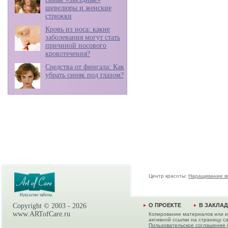
шевелюры и женские
стрижки
Кровь из носа: какие
заболевания могут стать
причиной носового
кровотечения?
Средства от фингала: Как
убрать синяк под глазом?
Центр красоты:
Наращивание в
Copyright © 2003 -
2026
О ПРОЕКТЕ
В ЗАКЛА
www.ARTofCare.ru
Копирование материалов или и
активной ссылки на страницу са
Пользовательское соглашение 