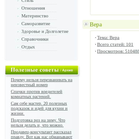
Стиль
Отношения
Материнство
Саморазвитие
Вера
Здоровье и Долголетие
Тема: Вера
Справочники
Всего статей: 101
Отдых
Просмотров: 51048
/
Архив
Почему нельзя перезванивать на
неизвестный номер
Спички против вредителей
комнатных растений.
Сам себе мастер. 20 полезных
подсказок и идей для кухни и
жизни.
Подготовка роз на зиму. Что
нельзя делать и, что можно.
Продавец-консультант рассказал
правду. Вот как нас обманывают