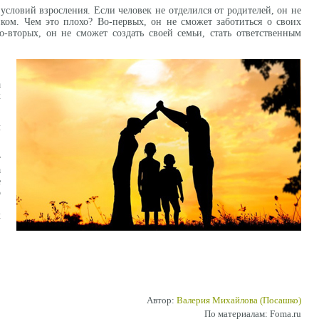
условий взросления. Если человек не отделился от родителей, он не
ком. Чем это плохо? Во-первых, он не сможет заботиться о своих
о-вторых, он не сможет создать своей семьи, стать ответственным
а
к
ы
т
а
е
о
,
х
Автор:
Валерия Михайлова (Посашко)
По материалам: Foma.ru