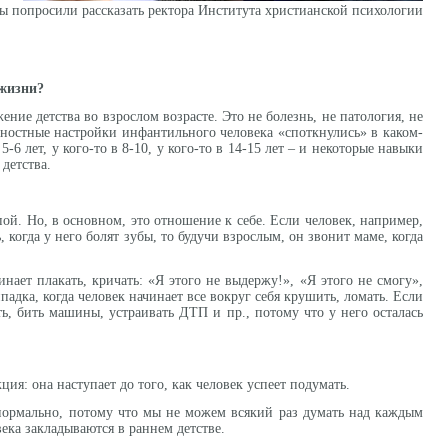
мы попросили рассказать ректора Института христианской психологии
 жизни?
ние детства во взрослом возрасте. Это не болезнь, не патология, не
ичностные настройки инфантильного человека «споткнулись» в каком-
-6 лет, у кого-то в 8-10, у кого-то в 14-15 лет – и некоторые навыки
детства.
ой. Но, в основном, это отношение к себе. Если человек, например,
ь, когда у него болят зубы, то будучи взрослым, он звонит маме, когда
нает плакать, кричать: «Я этого не выдержу!», «Я этого не смогу»,
адка, когда человек начинает все вокруг себя крушить, ломать. Если
ть, бить машины, устраивать ДТП и пр., потому что у него осталась
ция: она наступает до того, как человек успеет подумать.
 нормально, потому что мы не можем всякий раз думать над каждым
ка закладываются в раннем детстве.