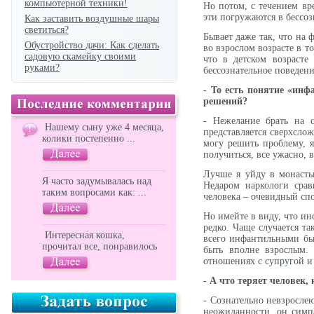
компьютерной техники!
Но потом, с течением вр
эти погружаются в бессоз
Как заставить воздушные шары
светиться?
Бывает даже так, что на
Обустройство дачи: Как сделать
во взрослом возрасте в т
садовую скамейку своими
что в детском возрасте
руками?
бессознательное поведени
- То есть понятие «инф
решений?
- Нежелание брать на с
Нашему сыну уже 4 месяца,
представляется сверхсло
колики постепенно ...
могу решить проблему, я
получиться, все ужасно, 
Лучше я уйду в монасты
Я часто задумывалась над
Недаром наркологи срав
таким вопросами как: ...
человека – очевидный спо
Но имейте в виду, что ин
редко. Чаще случается та
Интересная кошка,
всего инфантильными бы
прочитал все, понравилось
быть вполне взрослым.
отношениях с супругой и
- А что теряет человек,
- Сознательно невзросле
неожиданности, он симпа