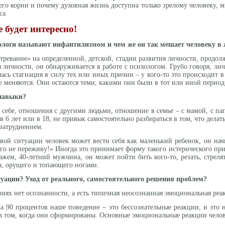
его корни и почему духовная жизнь доступна только зрелому человеку, 
са.
 будет интересно!
хологи называют инфантилизмом и чем же он так мешает человеку в
тревание» на определенной, детской, стадии развития личности, продолже
я личности, он обнаруживается в работе с психологом. Грубо говоря, л
лась стагнация в силу тех или иных причин – у кого-то это происходит в 5
 меняются. Они остаются теми, какими они были в тот или иной период 
 навыки?
себе, отношения с другими людьми, отношение в семье – с мамой, с пап
 в 6 лет или в 18, не привык самостоятельно разбираться в том, что делат
 затруднением.
вой ситуации человек может вести себя как маленький ребенок, он начи
ого не переживу!» Иногда это принимает форму такого истерического прип
ажем, 40-летний мужчина, он может пойти бить кого-то, резать, стреля
а, орущего и топающего ногами.
туации? Уход от реального, самостоятельного решения проблем?
твиях нет осознанности, а есть типичная неосознанная эмоциональная реак
на 90 процентов наше поведение – это бессознательные реакции, и это
в том, когда они сформированы. Основные эмоциональные реакции челове