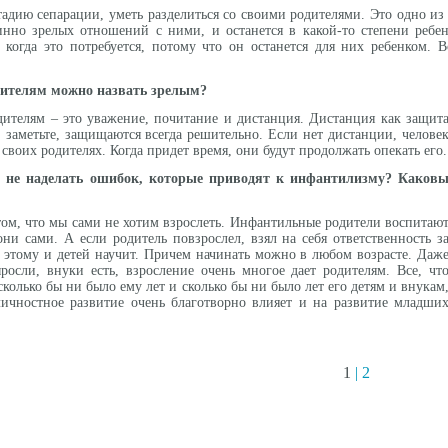
адию сепарации, уметь разделиться со своими родителями. Это одно из 
нно зрелых отношений с ними, и останется в какой-то степени ребен
 когда это потребуется, потому что он останется для них ребенком. В
дителям можно назвать зрелым?
дителям – это уважение, почитание и дистанция. Дистанция как защит
, заметьте, защищаются всегда решительно. Если нет дистанции, челове
 своих родителях. Когда придет время, они будут продолжать опекать его.
 не наделать ошибок, которые приводят к инфантилизму? Каков
 том, что мы сами не хотим взрослеть. Инфантильные родители воспитаю
они сами. А если родитель повзрослел, взял на себя ответственность з
 этому и детей научит. Причем начинать можно в любом возрасте. Даж
ыросли, внуки есть, взросление очень многое дает родителям. Все, чт
сколько бы ни было ему лет и сколько бы ни было лет его детям и внукам
личностное развитие очень благотворно влияет и на развитие младши
1
|
2