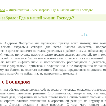
емья
»
Инфантилизм – мое забрало: Где в нашей жизни Господь?
 забрало: Где в нашей жизни Господь?
1
|
2
еем Андреем Лоргусом мы публикуем прежде всего потому, что тем
а весьма актуальна сегодня для всего нашего общества. Вопро
» в детстве, касается не только успешных в работе и семье, обладающи
ой жизни, присущих исключительно зрелым людям, личностей, но и тех
ожьей, и, казалось бы, не понаслышке знает о вере в Бога и связанной 
ак влияет инфантилизм и неспособность распрощаться с детством
ения с родителями, привычка к подчинению, а не послушанию на наш
му мы боимся находиться наедине с Господом, предпочитая спрятаться о
дать пока Он не найдет нас и, непременно, поможет?
 с Господом
и, мы обычно представляем себе взрослого человека, опекаемого матерь
ать самостоятельные решения. Это патология, говорим мы, нас она
а самом деле, инфантилизм может проявляться в очень разных формах – 
ли строить близкие отношения, в агрессивной реакции на неудачу и 
знь. Детская реакция в мире взрослых. О том, чего лишает на