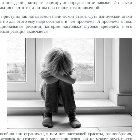
ели поведения, которые формируют определенные навыки. И навыки
акция на что-то, а потом она становится привычной.
, приступы так называемой панической атаки. Суть панической атаки
, но для этого ему надо осознать, в чем проблема. А проблема в том,
оциональные реакции, которые настолько глубоко врезались в его
еская реакция включается.
е
р
е
е
.
я
т
е
т
в
пособ жизни ограничен, в нем нет настоящей красоты, разнообразия,
человек не созреет, он в мире пришелец, он не может вкусить его