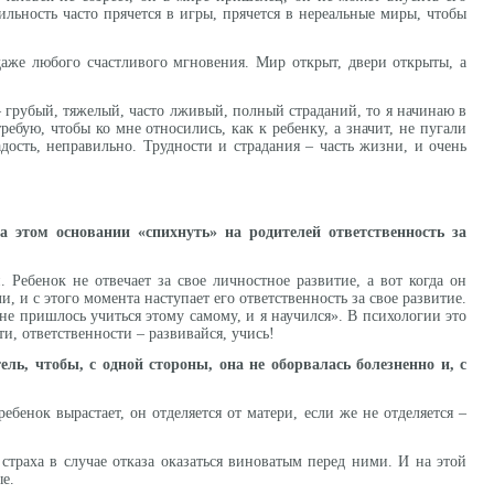
ильность часто прячется в игры, прячется в нереальные миры, чтобы
даже любого счастливого мгновения. Мир открыт, двери открыты, а
– грубый, тяжелый, часто лживый, полный страданий, то я начинаю в
ребую, чтобы ко мне относились, как к ребенку, а значит, не пугали
дость, неправильно. Трудности и страдания – часть жизни, и очень
этом основании «спихнуть» на родителей ответственность за
. Ребенок не отвечает за свое личностное развитие, а вот когда он
, и с этого момента наступает его ответственность за свое развитие.
мне пришлось учиться этому самому, и я научился». В психологии это
и, ответственности – развивайся, учись!
ль, чтобы, с одной стороны, она не оборвалась болезненно и, с
ребенок вырастает, он отделяется от матери, если же не отделяется –
страха в случае отказа оказаться виноватым перед ними. И на этой
е.