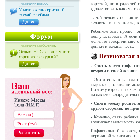
Последний вопрос:
горестей, но и радостей
удовлетворить каким-то о
У меня очень серьезный
случай с зубами...
Такой человек не понима
человек стоит у порога, в
Ребенком быть проще – он
нем участвовать. А если 
меня, не говорили мне о
Последние сообщения:
ценная и важная часть.
Отдых: На Сахалине много
Невиноватая я
хороших экскурсий?
- Очень часто инфанти
неудачи в своей жизни?
- Это и есть инфантильн
вырастает, то вполне мож
Поэтому взрослый скажет:
называется «дородительст
- Связь между родителя
другой стороны, не пре
- Конечно, связь ребенка
возникает зависимость уж
Инфантильный человек, к
первичной зависимости –