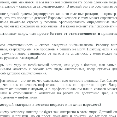
емени, они меняются, и мы начинаем использовать более сложные мод
нательное – становятся автоматическими. В первый раз это осознанная ре
 фоне детской травмы формируются какие-то телесные реакции, например
ом, что это поведение детское! Взрослый человек с этим может справиться
 из-за какого-то стресса у ребенка сформировались определенные эм
е, что он их сохранил на всю жизнь. И в какой момент эта психосоматич
антилизм» шире, чем просто бегство от ответственности и приняти
ебя ответственность – скорее следствие инфантилизма. Ребенку ми
жным, сверхтрудным: все проблемы я решить не могу. Поэтому, если я н
 ухожу от мира, защищаюсь от него, я не справлюсь, у меня может н
все рушится, катастрофа!
рь, или уеду на необитаемый остров, или уйду в болезнь, или запью
нивают алкоголь с соской: есть виды алкоголизма, когда бутылка дл
соб детского самоуспокоения.
фантилизм – это не то, что охватывает всю личность целиком. Так бывае
к, что в чем-то человек инфантилен, а в чем-то – достаточно зрел. Чащ
вают отношения с людьми, а в профессиональном плане человек може
 Или в отношениях с коллегами на работе он достаточно зрел, а 
 с детьми – инфантилен.
 который «застрял» в детском возрасте и не хочет взрослеть?
ющему человеку никогда не будет так интересно в этом мире. Детский с
тичен и приятен, но он прост, привычен и понятен. До тех пор пока 