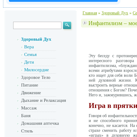
Главная
»
Здоровый Дух
»
С
Инфантилизм – мое
Здоровый Дух
Вера
Семья
Эту беседу с протоиер
интересного разговор
Дети
инфантилизма, «блуждания
Милосердие
всеми атрибутами взросл
кто ищет для себя воли Б
Здоровое Тело
ней духовной жизни. К
Питание
выстроить верные отнош
отношения с Богом? Поче
Движение
Него и, зажмурившись, ж
Дыхание и Релаксация
Игра в прятки
Массаж
Баня
Говоря об инфантильност
и не способного приним
Домашняя аптечка
конечно, не касается. Н
страхе сменить работу и
Стиль
«играх» в духовную жи