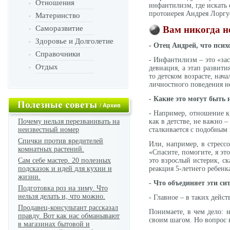
Отношения
инфантилизм, где искать 
протоиерея Андрея Лоргу
Материнство
Саморазвитие
Вам никогда не
Здоровье и Долголетие
- Отец Андрей, что пси
Справочники
- Инфантилизм – это «зас
Отдых
девиация, а этап развити
то детском возрасте, нача
личностного поведения не
- Какие это могут быть
/
Архив
- Например, отношение к 
Почему нельзя перезванивать на
как в детстве, не важно –
неизвестный номер
сталкивается с подобным
Спички против вредителей
Или, например, в стрессо
комнатных растений.
«Спасите, помогите, я эт
Сам себе мастер. 20 полезных
это взрослый истерик, ск
подсказок и идей для кухни и
реакция 5-летнего ребенк
жизни.
- Что объединяет эти си
Подготовка роз на зиму. Что
нельзя делать и, что можно.
- Главное – в таких дейс
Продавец-консультант рассказал
Понимаете, в чем дело: 
правду. Вот как нас обманывают
своим шагом. Но вопрос 
в магазинах бытовой и