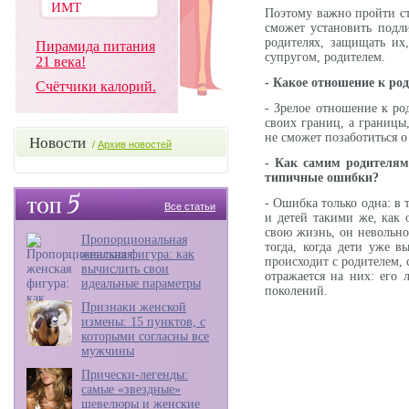
Поэтому важно пройти ст
сможет установить подли
родителях, защищать их,
Пирамида питания
супругом, родителем.
21 века!
- Какое отношение к ро
Счётчики калорий.
- Зрелое отношение к ро
своих границ, а границы
не сможет позаботиться о
Новости
/
Архив новостей
- Как самим родителям
типичные ошибки?
- Ошибка только одна: в
Все статьи
и детей такими же, как 
свою жизнь, он невольно
Пропорциональная
тогда, когда дети уже в
женская фигура: как
происходит с родителем, 
вычислить свои
отражается на них: его 
идеальные параметры
поколений.
Признаки женской
измены: 15 пунктов, с
которыми согласны все
мужчины
Прически-легенды:
самые «звездные»
шевелюры и женские