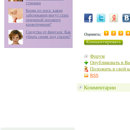
стрижки
Кровь из носа: какие
заболевания могут стать
причиной носового
кровотечения?
Средства от фингала: Как
Оценить:
убрать синяк под глазом?
Форум
Опубликовать в В
Положить в свой к
RSS
Комментарии