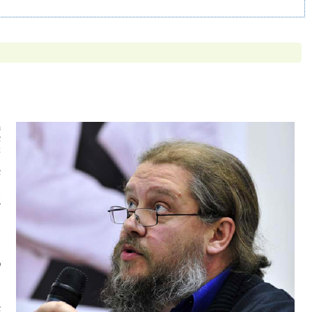
а
с
х
,
с
,
и
т
ю
,
в
в
с