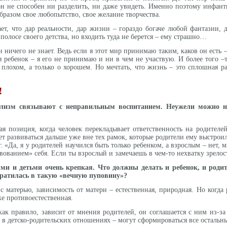
 он не способен ни разделить, ни даже увидеть. Именно поэтому инфант
бразом свое любопытство, свое желание творчества.
ет, что дар реальности, дар жизни – гораздо богаче любой фантазии, 
 полосе своего детства, но входить туда не берется – ему страшно…
 ничего не знает. Ведь если я этот мир принимаю таким, каков он есть 
я ребенок – я его не принимаю и ни в чем не участвую. И более того –т
 плохом, а только о хорошем. Но мечтать, что жизнь – это сплошная ра
!
лизм связывают с неправильным воспитанием. Неужели можно на 
ая позиция, когда человек перекладывает ответственность на родителей
ет развиваться дальше уже вне тех рамок, которые родители ему выстроили
 «Да, я у родителей научился быть только ребенком, а взрослым – нет, 
вованием» себя. Если ты взрослый и замечаешь в чем-то нехватку зрелост
ми и детьми очень крепкая. Что должны делать и ребенок, и родите
вратилась в такую «вечную пуповину»?
 с матерью, зависимость от матери – естественная, природная. Но когда 
е противоестественная.
ак правило, зависит от мнения родителей, он соглашается с ним из-за 
 в детско-родительских отношениях – могут сформироваться все остальны