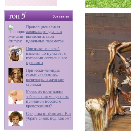
Все статьи
Пропорциональная
женская фигура: как
вычислить свои
идеальные параметры
Признаки женской
измены: 15 пунктов, с
которыми согласны все
мужчины
Прически-легенды:
самые «звездные»
шевелюры и женские
стрижки
Кровь из носа: какие
заболевания могут стать
причиной носового
кровотечения?
Средства от фингала: Как
убрать синяк под глазом?