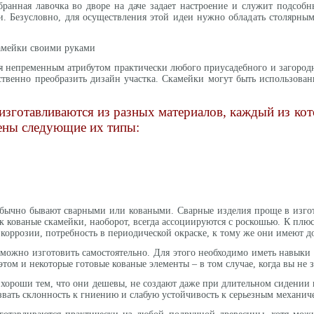
ранная лавочка во дворе на даче задает настроение и служит подсоб
и. Безусловно, для осуществления этой идеи нужно обладать столярн
амейки своими руками
я непременным атрибутом практически любого приусадебного и загородног
ственно преобразить дизайн участка. Скамейки могут быть использованы
 изготавливаются из разных материалов, каждый из ко
ены следующие их типы:
бычно бывают сварными или коваными. Сварные изделия проще в изгот
к кованые скамейки, наоборот, всегда ассоциируются с роскошью. К плю
коррозии, потребность в периодической окраске, к тому же они имеют д
можно изготовить самостоятельно. Для этого необходимо иметь навыки 
том и некоторые готовые кованые элементы – в том случае, когда вы не
хороши тем, что они дешевы, не создают даже при длительном сидении 
вать склонность к гниению и слабую устойчивость к серьезным механич