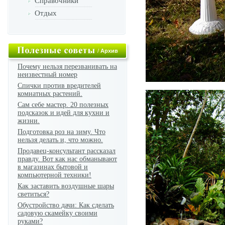
Справочники
Отдых
/
Архив
Почему нельзя перезванивать на
неизвестный номер
Спички против вредителей
комнатных растений.
Сам себе мастер. 20 полезных
подсказок и идей для кухни и
жизни.
Подготовка роз на зиму. Что
нельзя делать и, что можно.
Продавец-консультант рассказал
правду. Вот как нас обманывают
в магазинах бытовой и
компьютерной техники!
Как заставить воздушные шары
светиться?
Обустройство дачи: Как сделать
садовую скамейку своими
руками?