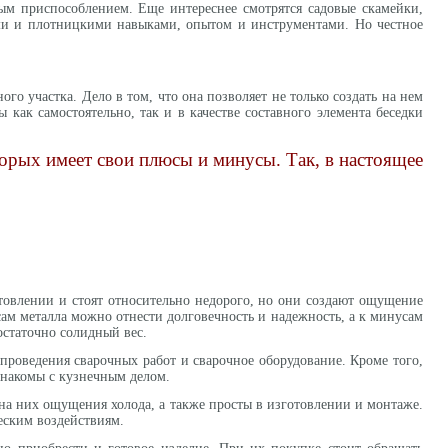
ным приспособлением. Еще интереснее смотрятся садовые скамейки,
ыми и плотницкими навыками, опытом и инструментами. Но честное
о участка. Дело в том, что она позволяет не только создать на нем
 как самостоятельно, так и в качестве составного элемента беседки
торых имеет свои плюсы и минусы. Так, в настоящее
овлении и стоят относительно недорого, но они создают ощущение
сам металла можно отнести долговечность и надежность, а к минусам
остаточно солидный вес.
проведения сварочных работ и сварочное оборудование. Кроме того,
 знакомы с кузнечным делом.
на них ощущения холода, а также просты в изготовлении и монтаже.
еским воздействиям.