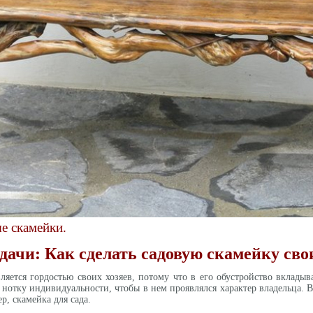
е скамейки.
дачи: Как сделать садовую скамейку св
ляется гордостью своих хозяев, потому что в его обустройство вкладыв
 нотку индивидуальности, чтобы в нем проявлялся характер владельца. 
р, скамейка для сада.