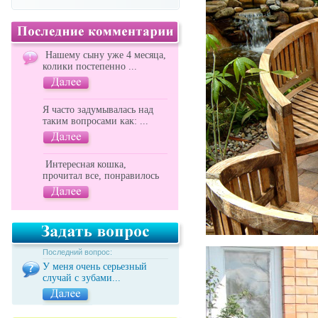
Нашему сыну уже 4 месяца,
колики постепенно ...
Я часто задумывалась над
таким вопросами как: ...
Интересная кошка,
прочитал все, понравилось
Последний вопрос:
У меня очень серьезный
случай с зубами...