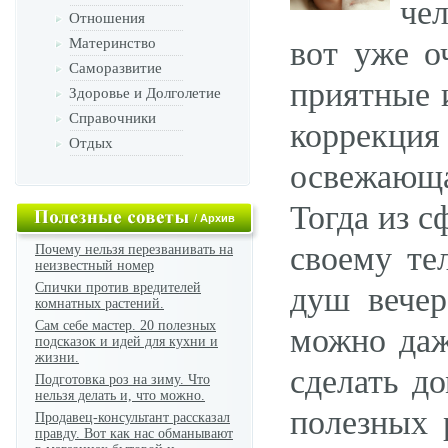
че
Отношения
Материнство
вот уже о
Саморазвитие
приятные 
Здоровье и Долголетие
Справочники
коррекци
Отдых
освежающа
Тогда из с
/
Архив
своему те
Почему нельзя перезванивать на
неизвестный номер
Спички против вредителей
душ вечер
комнатных растений.
Сам себе мастер. 20 полезных
можно даж
подсказок и идей для кухни и
жизни.
сделать д
Подготовка роз на зиму. Что
нельзя делать и, что можно.
полезных 
Продавец-консультант рассказал
правду. Вот как нас обманывают