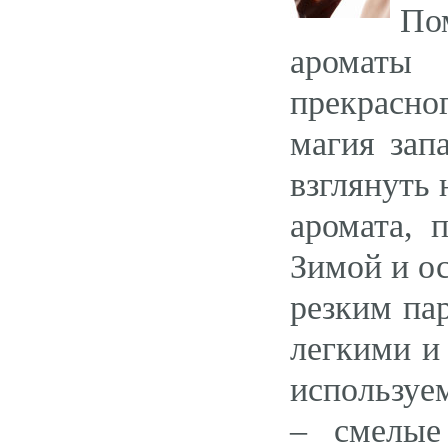
По
ароматы
прекрасно
магия зап
взглянуть 
аромата, 
Зимой и о
резким па
легкими и
используе
– смелые