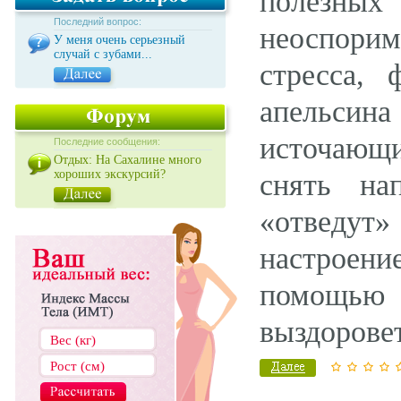
полезных
Последний вопрос:
неоспори
У меня очень серьезный
случай с зубами...
стресса, 
апельсин
источающ
Последние сообщения:
Отдых: На Сахалине много
хороших экскурсий?
снять на
«отведут
настроени
помощью 
выздоровет