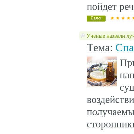
пойдет реч
Ученые назвали луч
Тема:
Спа
Пр
на
су
воздейств
получаем
сторонни