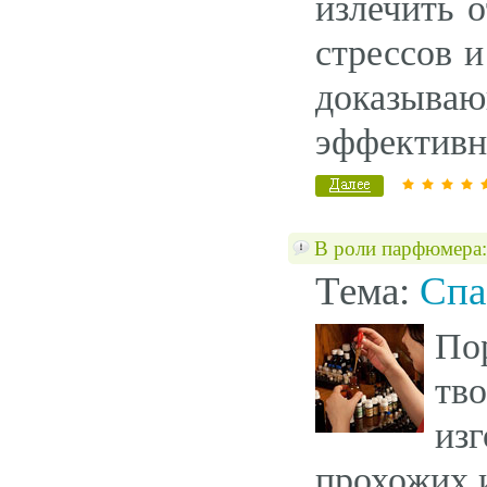
излечить о
стрессов 
доказываю
эффективн
В роли парфюмера:
Тема:
Спа
Пор
тв
из
прохожих и