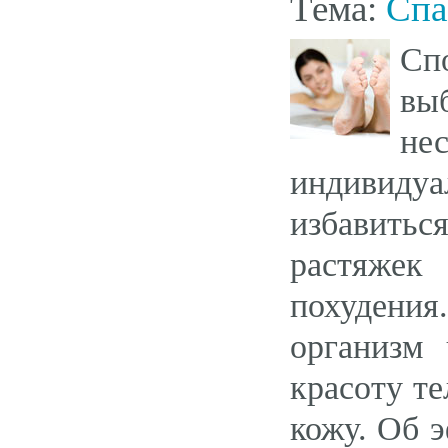
Тема:
Спа
Сп
вы
нес
индивиду
избавитьс
растяжек
похудения
организм 
красоту те
кожу. Об 