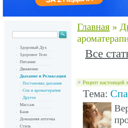
Главная
»
Д
ароматерап
Здоровый Дух
Все стат
Здоровое Тело
Питание
Движение
Дыхание и Релаксация
Рецепт настоящей л
Постановка дыхания
Тема:
Спа
Спа и ароматерапия
Другое
Массаж
Ве
Баня
пр
Домашняя аптечка
Стиль