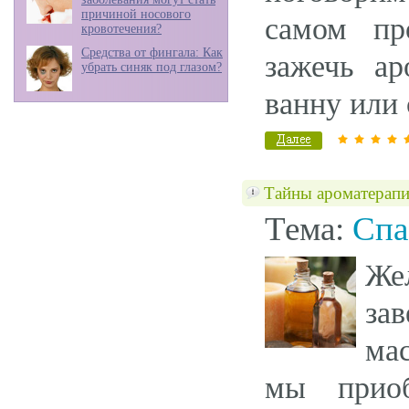
причиной носового
самом пр
кровотечения?
Средства от фингала: Как
зажечь ар
убрать синяк под глазом?
ванну или 
Тайны ароматерапи
Тема:
Спа
Же
за
ма
мы приоб