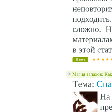
неповтор
подходить
сложно. Н
материала
в этой стат
Магия запахов: Ка
Тема:
Спа
На
пр