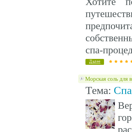
Хотите п
путешес
предпочит
собственн
спа-процед
Морская соль для 
Тема:
Спа
Ве
го
рас