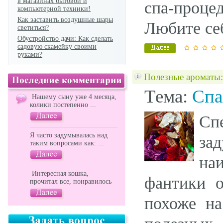
в магазинах бытовой и
спа-проц
компьютерной техники!
Как заставить воздушные шары
Любите се
светиться?
Обустройство дачи: Как сделать
садовую скамейку своими
руками?
Полезные ароматы:
Тема:
Спа
Нашему сыну уже 4 месяца,
колики постепенно ...
Сп
Я часто задумывалась над
за
таким вопросами как: ...
на
Интересная кошка,
фантики о
прочитал все, понравилось
похоже на