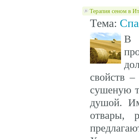
Терапия сеном в И
Тема:
Спа
В 
пр
до
свойств –
сушеную т
душой. Им
отвары, 
предлагаю