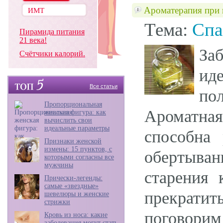
Ароматерапия при 
Тема:
Спа
Пирамида питания
21 века!
За
Счётчики калорий.
ид
Все статьи
по
Пропорциональная
Ароматна
женская фигура: как
вычислить свои
идеальные параметры
способна 
Признаки женской
измены: 15 пунктов, с
обертыван
которыми согласны все
мужчины
старения 
Прически-легенды:
самые «звездные»
прекратит
шевелюры и женские
стрижки
поговорим
Кровь из носа: какие
заболевания могут стать