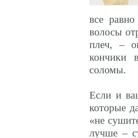
все равно
волосы отр
плеч, – о
кончики 
соломы.
Если и ва
которые да
«не сушит
лучше – с