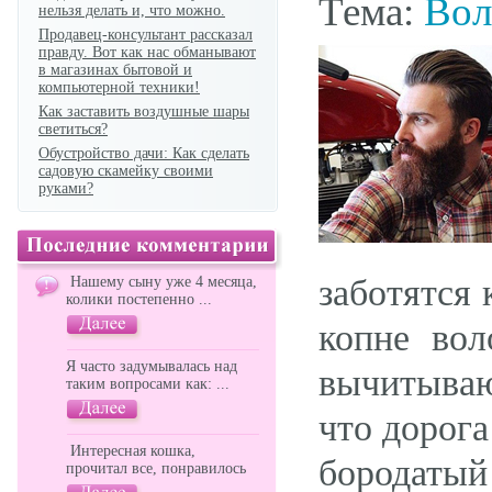
Тема:
Вол
нельзя делать и, что можно.
Продавец-консультант рассказал
правду. Вот как нас обманывают
в магазинах бытовой и
компьютерной техники!
Как заставить воздушные шары
светиться?
Обустройство дачи: Как сделать
садовую скамейку своими
руками?
заботятся 
Нашему сыну уже 4 месяца,
колики постепенно ...
копне вол
Я часто задумывалась над
вычитываю
таким вопросами как: ...
что дорога
Интересная кошка,
бородатый
прочитал все, понравилось