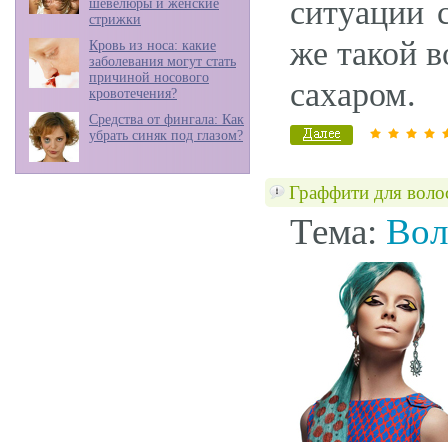
ситуации 
шевелюры и женские
стрижки
же такой в
Кровь из носа: какие
заболевания могут стать
причиной носового
сахаром.
кровотечения?
Средства от фингала: Как
убрать синяк под глазом?
Граффити для воло
Тема:
Вол