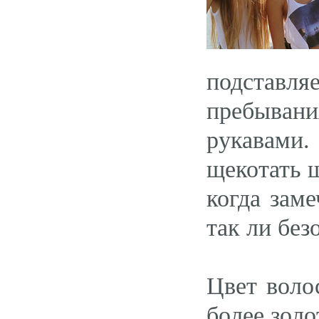
подставля
пребыван
рукавами.
щекотать 
когда зам
так ли бе
Цвет воло
более зол