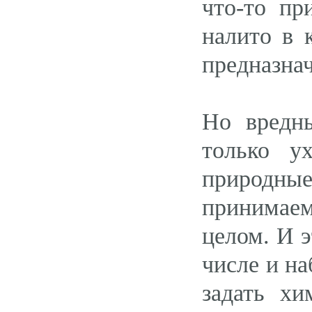
что-то пр
налито в 
предназна
Но вредн
только у
природные
принимаем
целом. И э
числе и н
задать хи