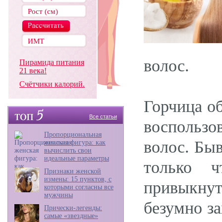
волос.
Пирамида питания
21 века!
Счётчики калорий.
Горчица о
Все статьи
воспольз
Пропорциональная
волос. Быв
женская фигура: как
вычислить свои
идеальные параметры
только 
Признаки женской
измены: 15 пунктов, с
привыкнут
которыми согласны все
мужчины
безумно з
Прически-легенды:
самые «звездные»