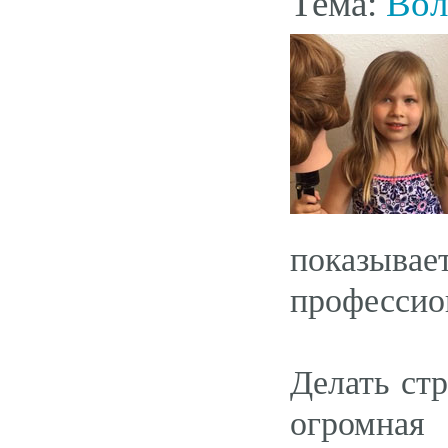
Тема:
Вол
показывае
профессио
Делать ст
огромная