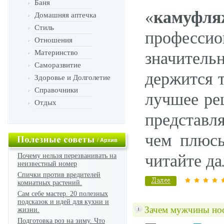
Баня
«
камуфл
Домашняя аптечка
Стиль
професси
Отношения
Материнство
значитель
Саморазвитие
держится 
Здоровье и Долголетие
Справочники
лучшее ре
Отдых
представл
чем плюсы
/
Архив
читайте да
Почему нельзя перезванивать на
неизвестный номер
Спички против вредителей
комнатных растений.
Сам себе мастер. 20 полезных
подсказок и идей для кухни и
Зачем мужчины нос
жизни.
Подготовка роз на зиму. Что