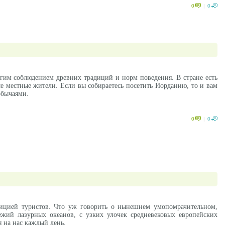
0
|
0
огим соблюдением древних традиций и норм поведения. В стране есть
се местные жители. Если вы собираетесь посетить Иорданию, то и вам
обычаями.
0
|
0
дицией туристов. Что уж говорить о нынешнем умопомрачительном,
жий лазурных океанов, с узких улочек средневековых европейских
 на нас каждый день.