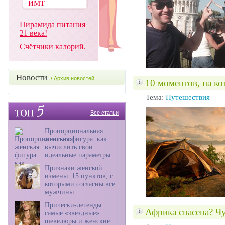
Пирамида питания
21 века!
Счётчики калорий.
Новости
/
Архив новостей
10 моментов, на ко
Тема:
Путешествия
Все статьи
Пропорциональная
женская фигура: как
вычислить свои
идеальные параметры
Признаки женской
измены: 15 пунктов, с
которыми согласны все
мужчины
Прически-легенды:
Африка спасена? Ч
самые «звездные»
шевелюры и женские