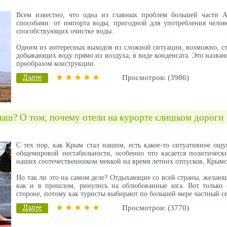
Всем известно, что одна из главных проблем большей части 
способами: от импорта воды, пригодной для употребления чело
способствующих очистке воды.
Одним из интересных выходов из сложной ситуации, возможно, ст
добывающих воду прямо из воздуха, в виде конденсата. Это назван
прообразом конструкции.
Просмотров: (3986)
наш? О том, почему отели на курорте слишком дороги
С тех пор, как Крым стал нашим, есть какое-то ситуативное ощ
общемировой нестабильности, особенно что касается политичес
наших соотечественником меккой на время летних отпусков, Крымск
Но так ли это на самом деле? Отдыхающие со всей страны, желающ
как и в прошлом, ринулись на облюбованные юга. Вот только 
стороне, потому как туристы выбирают по большей мере частный се
Просмотров: (3770)