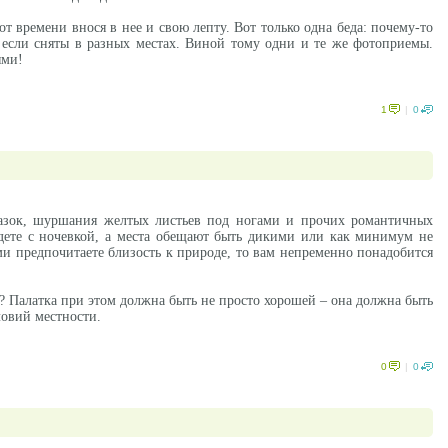
т времени внося в нее и свою лепту. Вот только одна беда: почему-то
если сняты в разных местах. Виной тому одни и те же фотоприемы.
ями!
1
|
0
лазок, шуршания желтых листьев под ногами и прочих романтичных
дете с ночевкой, а места обещают быть дикими или как минимум не
 предпочитаете близость к природе, то вам непременно понадобится
ь? Палатка при этом должна быть не просто хорошей – она должна быть
ловий местности.
0
|
0