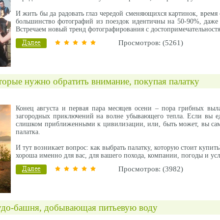
И жить бы да радовать глаз чередой сменяющихся картинок, время о
большинство фотографий из поездок идентичны на 50-90%, даже 
Встречаем новый тренд фотографирования с достопримечательност
Просмотров: (5261)
торые нужно обратить внимание, покупая палатку
Конец августа и первая пара месяцев осени – пора грибных вы
загородных приключений на волне убывающего тепла. Если вы е
слишком приближенными к цивилизации, или, быть может, вы сами
палатка.
И тут возникает вопрос: как выбрать палатку, которую стоит купит
хороша именно для вас, для вашего похода, компании, погоды и ус
Просмотров: (3982)
удо-башня, добывающая питьевую воду