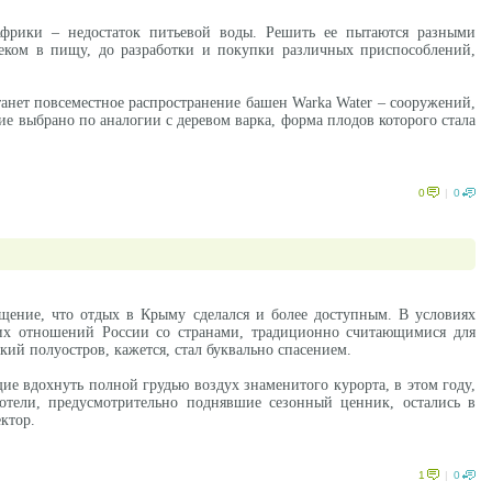
Африки – недостаток питьевой воды. Решить ее пытаются разными
веком в пищу, до разработки и покупки различных приспособлений,
анет повсеместное распространение башен Warka Water – сооружений,
ие выбрано по аналогии с деревом варка, форма плодов которого стала
0
|
0
ущение, что отдых в Крыму сделался и более доступным. В условиях
ких отношений России со странами, традиционно считающимися для
ий полуостров, кажется, стал буквально спасением.
ие вдохнуть полной грудью воздух знаменитого курорта, в этом году,
отели, предусмотрительно поднявшие сезонный ценник, остались в
ктор.
1
|
0