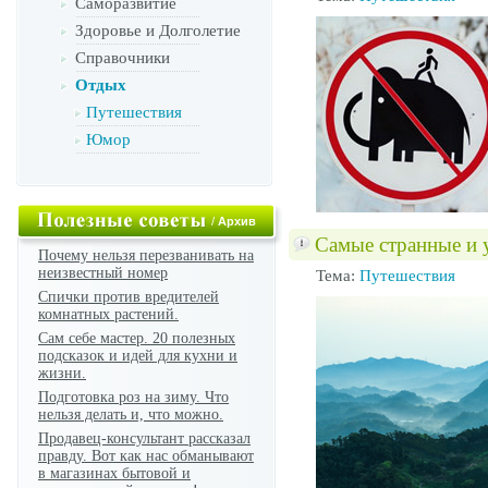
Саморазвитие
Здоровье и Долголетие
Справочники
Отдых
Путешествия
Юмор
/
Архив
Самые странные и 
Почему нельзя перезванивать на
неизвестный номер
Тема:
Путешествия
Спички против вредителей
комнатных растений.
Сам себе мастер. 20 полезных
подсказок и идей для кухни и
жизни.
Подготовка роз на зиму. Что
нельзя делать и, что можно.
Продавец-консультант рассказал
правду. Вот как нас обманывают
в магазинах бытовой и