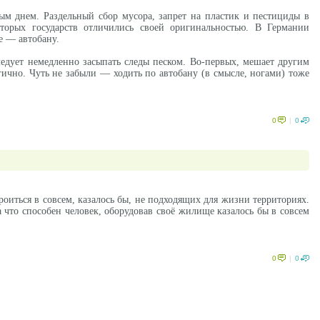
м днем. Раздельный сбор мусора, запрет на пластик и пестициды в
оторых государств отличились своей оригинальностью. В Германии
е — автобану.
едует немедленно засыпать следы песком. Во-первых, мешает другим
ично. Чуть не забыли — ходить по автобану (в смысле, ногами) тоже
0
|
0
роиться в совсем, казалось бы, не подходящих для жизни территориях.
 что способен человек, оборудовав своё жилище казалось бы в совсем
0
|
0