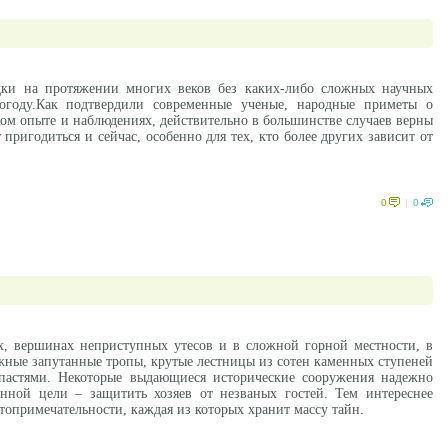
дки на протяжении многих веков без каких-либо сложных научных
огоду.Как подтвердили современные ученые, народные приметы о
ом опыте и наблюдениях, действительно в большинстве случаев верны
пригодиться и сейчас, особенно для тех, кто более других зависит от
0
|
0
х, вершинах неприступных утесов и в сложной горной местности, в
ожные запутанные тропы, крутые лестницы из сотен каменных ступеней
пастями. Некоторые выдающиеся исторические сооружения надежно
нной цели – защитить хозяев от незваных гостей. Тем интереснее
опримечательности, каждая из которых хранит массу тайн.