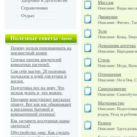
Здоровье и Долголетие
Массаж
Справочники
Описание: Виды масс
Отдых
Движение
Описание: Фитнес, Тан
Тело
Описание: Кожа, Лицо
/
Архив
Домашняя аптечка
Почему нельзя перезванивать на
Описание: Народная м
неизвестный номер
Спички против вредителей
Стиль
комнатных растений.
Описание: Мода, Виза
Сам себе мастер. 20 полезных
Отношения
подсказок и идей для кухни и
Описание: Он и Она, С
жизни.
Подготовка роз на зиму. Что
Саморазвитие
нельзя делать и, что можно.
Описание: Самообучен
Продавец-консультант рассказал
Материнство
правду. Вот как нас обманывают
Описание: Подготовка
в магазинах бытовой и
компьютерной техники!
родов, Уход за ребенк
Как заставить воздушные шары
Разное
светиться?
Описание: Здесь разн
Обустройство дачи: Как сделать