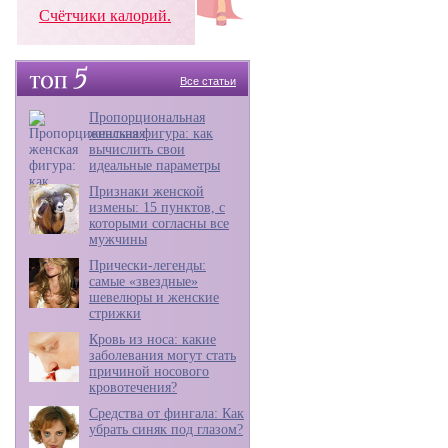
Счётчики калорий.
Все статьи
Пропорциональная
женская фигура: как
вычислить свои
идеальные параметры
Признаки женской
измены: 15 пунктов, с
которыми согласны все
мужчины
Прически-легенды:
самые «звездные»
шевелюры и женские
стрижки
Кровь из носа: какие
заболевания могут стать
причиной носового
кровотечения?
Средства от фингала: Как
убрать синяк под глазом?