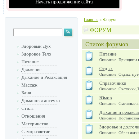
Начать продвижение сайта
Главная
»
Форум
ФОРУМ
Список форумов
Здоровый Дух
Здоровое Тело
Питание
Описание: Принципы п
Питание
Отдых
Движение
Описание: Отдых, путе
Дыхание и Релаксация
Справочники
Массаж
Описание: Счетчики, 
Баня
Юмор
Домашняя аптечка
Описание: Смешные ан
Стиль
Дыхание и релакса
Отношения
Описание: Постановка
Материнство
Здоровье и долгол
Саморазвитие
Описание: Образ жиз