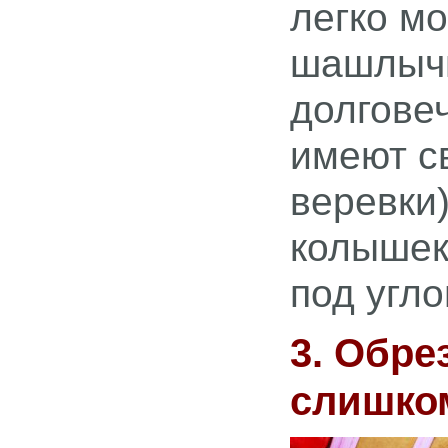
легко м
шашлычн
долгове
имеют с
веревки
колышек
под угло
3. Обре
слишко