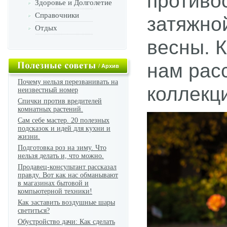
противо
Здоровье и Долголетие
Справочники
затяжно
Отдых
весны.
К
нам рас
/
Архив
Почему нельзя перезванивать на
коллекци
неизвестный номер
Спички против вредителей
комнатных растений.
Сам себе мастер. 20 полезных
подсказок и идей для кухни и
жизни.
Подготовка роз на зиму. Что
нельзя делать и, что можно.
Продавец-консультант рассказал
правду. Вот как нас обманывают
в магазинах бытовой и
компьютерной техники!
Как заставить воздушные шары
светиться?
Обустройство дачи: Как сделать