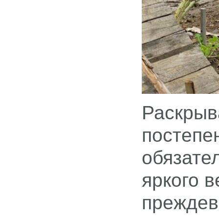
Раскрыв
постепе
обязате
яркого в
преждев