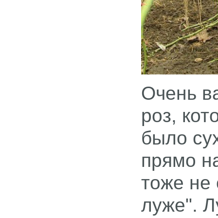
Очень в
роз, кот
было сух
прямо н
тоже не 
луже". Л