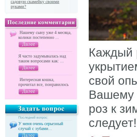
садовую скамейку своими
руками?
Нашему сыну уже 4 месяца,
колики постепенно ...
Каждый 
Я часто задумывалась над
таким вопросами как: ...
укрытие
свой оп
Интересная кошка,
прочитал все, понравилось
Вашему 
роз к зи
Последний вопрос:
следует!
У меня очень серьезный
случай с зубами...