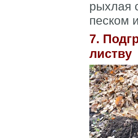
рыхлая 
песком 
7. Подг
листву