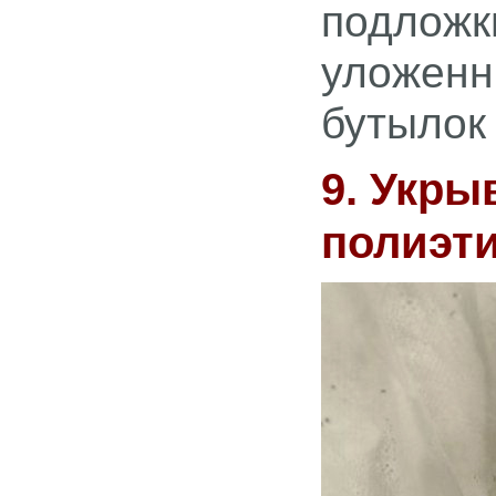
подложк
уложенн
бутылок 
9. Укры
полиэт