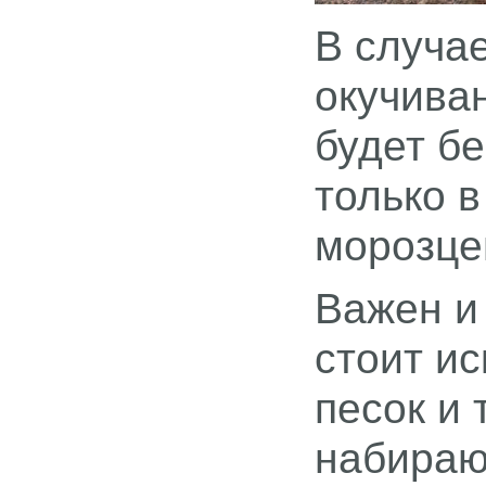
В случа
окучива
будет б
только в
морозцем
Важен и
стоит ис
песок и
набираю