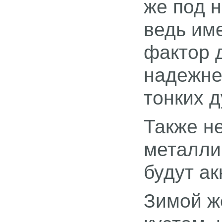
же под н
ведь им
фактор 
надежне
тонких д
Также н
металли
будут ак
Зимой ж