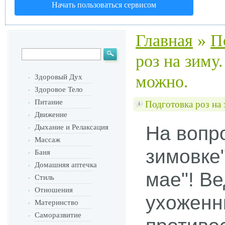
Начать пользоваться сервисом
Главная
»
П
роз на зиму.
можно.
Здоровый Дух
Здоровое Тело
Питание
Подготовка роз на 
Движение
На вопро
Дыхание и Релаксация
Массаж
зимовке"
Баня
Домашняя аптечка
мае"! Ве
Стиль
Отношения
ухоженн
Материнство
Саморазвитие