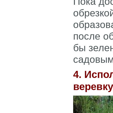
Пока дос
обрезко
образов
после о
бы зелен
садовым
4. Испо
веревку