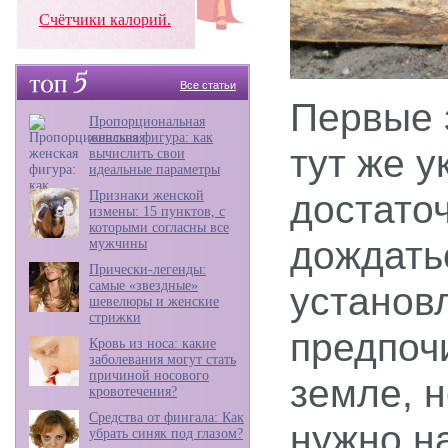
Счётчики калорий.
Все статьи
Первые 
Пропорциональная
женская фигура: как
тут же у
вычислить свои
идеальные параметры
Признаки женской
достато
измены: 15 пунктов, с
которыми согласны все
дождать
мужчины
Прически-легенды:
самые «звездные»
установ
шевелюры и женские
стрижки
предпоч
Кровь из носа: какие
заболевания могут стать
причиной носового
земле, н
кровотечения?
Средства от фингала: Как
нужно н
убрать синяк под глазом?