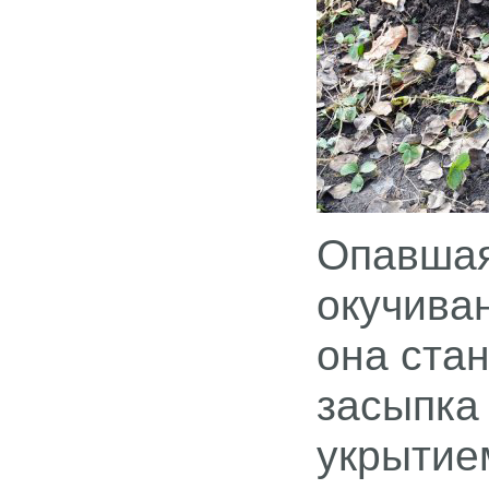
Опавшая
окучива
она ста
засыпка
укрытие