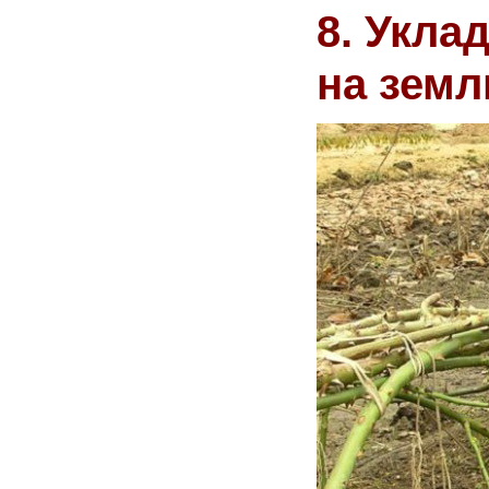
8. Укла
на зем