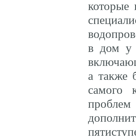
которые 
специал
водопров
в дом у 
включающ
а также 
самого 
проблем
дополни
пятиступ