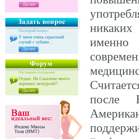
употреб
никаких
Последний вопрос:
У меня очень серьезный
именно 
случай с зубами...
соврем
медицинс
Последние сообщения:
Отдых: На Сахалине много
Считаетс
хороших экскурсий?
после 
Америк
поддерж