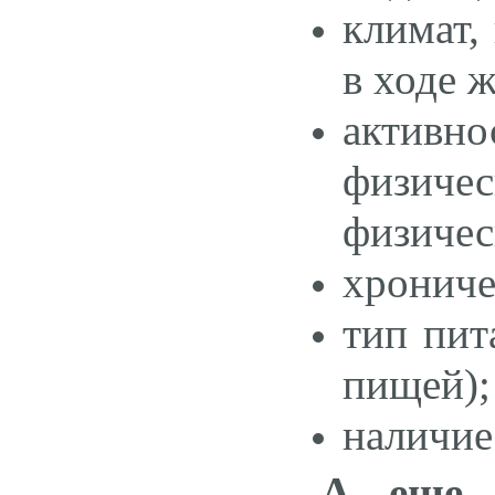
климат,
в ходе 
активн
физиче
физичес
хрониче
тип пит
пищей);
наличие
А еще 