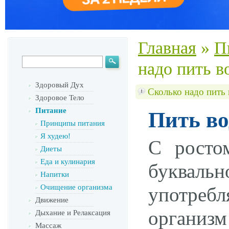
Главная
»
П
надо пить в
Здоровый Дух
Сколько надо пить
Здоровое Тело
Питание
Пить во
Принципы питания
Я худею!
С росто
Диеты
Еда и кулинария
буквальн
Напитки
Очищение организма
употреб
Движение
организм
Дыхание и Релаксация
Массаж