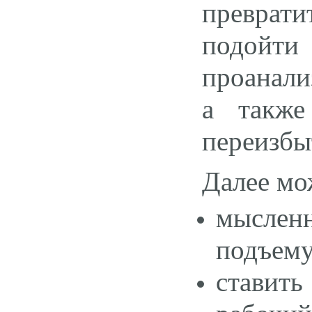
преврати
подой
проанали
а также
переизбы
Далее мо
мысленн
подъему
ставит