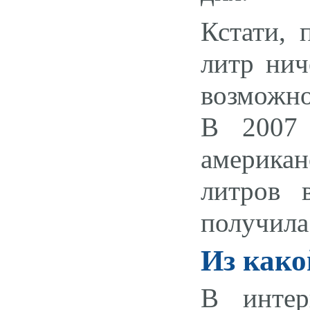
Кстати, 
литр нич
возможно
В 2007 
американ
литров 
получила
Из како
В интер