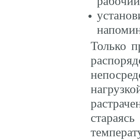
рабочий
устано
напомин
Только п
распоря
непосред
нагруз
растрач
стараясь
темпера