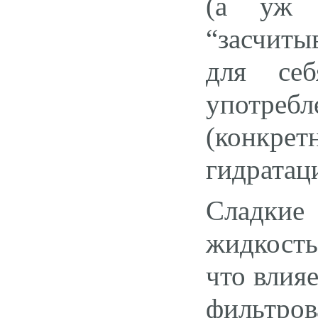
(а уж 
“засчиты
для себ
употреб
(конкрет
гидратац
Сладкие
жидкость
что влия
фильтро