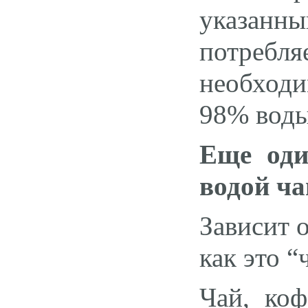
указан
потребл
необход
98% воды
Еще оди
водой ча
Зависит 
как это “
Чай, коф