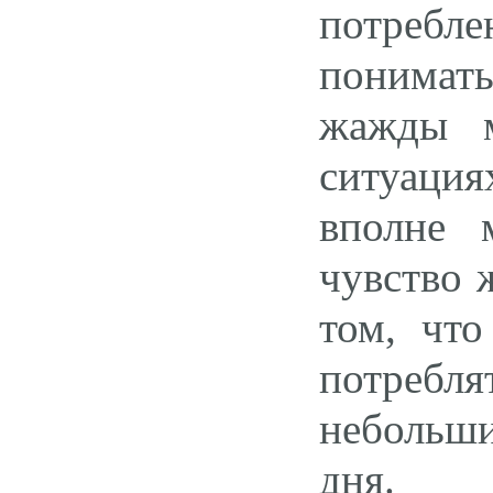
потребл
понимат
жажды м
ситуаци
вполне 
чувство 
том, что
потребля
небольш
дня.