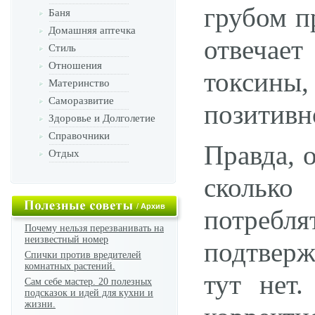
грубом п
Баня
Домашняя аптечка
отвечает
Стиль
Отношения
токсины
Материнство
Саморазвитие
позитивн
Здоровье и Долголетие
Справочники
Правда, 
Отдых
сколько
/
Архив
потреб
Почему нельзя перезванивать на
неизвестный номер
подтверж
Спички против вредителей
комнатных растений.
тут нет.
Сам себе мастер. 20 полезных
подсказок и идей для кухни и
жизни.