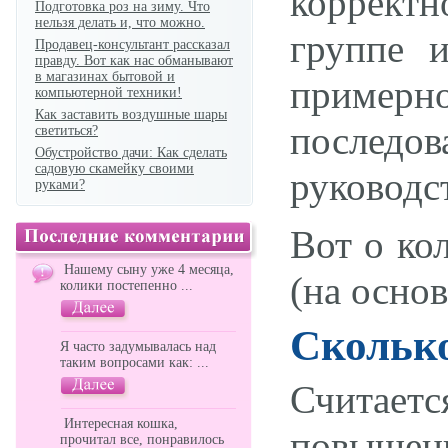
корректн
Подготовка роз на зиму. Что
нельзя делать и, что можно.
группе 
Продавец-консультант рассказал
правду. Вот как нас обманывают
в магазинах бытовой и
примерн
компьютерной техники!
Как заставить воздушные шары
последо
светиться?
Обустройство дачи: Как сделать
садовую скамейку своими
руководс
руками?
Вот о ко
Нашему сыну уже 4 месяца,
(на осно
колики постепенно ...
Скольк
Я часто задумывалась над
таким вопросами как: ...
Считае
Интересная кошка,
повыше
прочитал все, понравилось