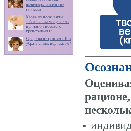
самые «звездные»
шевелюры и женские
стрижки
Кровь из носа: какие
заболевания могут стать
причиной носового
кровотечения?
Средства от фингала: Как
убрать синяк под глазом?
Осознан
Оценив
рационе,
нескольк
индивид