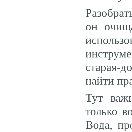
Разобрат
он очища
испол
инструм
старая-д
найти пр
Тут важ
только в
Вода, пр