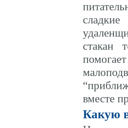
питатель
сладкие 
удаленщ
стакан 
помог
малоп
“прибли
вместе п
Какую в