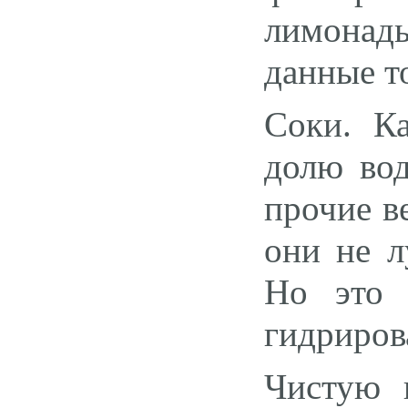
лимонад
данные т
Соки. К
долю вод
прочие в
они не л
Но это 
гидриров
Чистую 