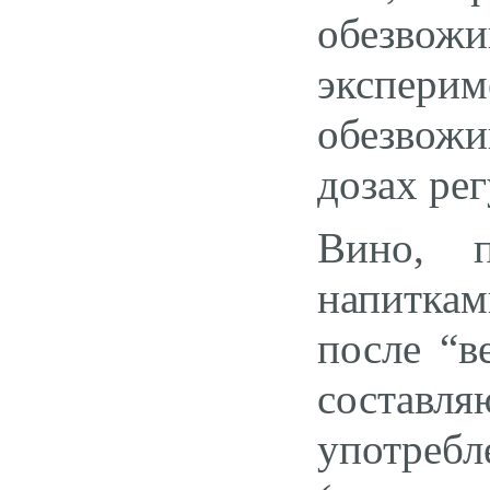
обезвожи
экспери
обезвожи
дозах ре
Вино, п
напитка
после “в
составл
употребл