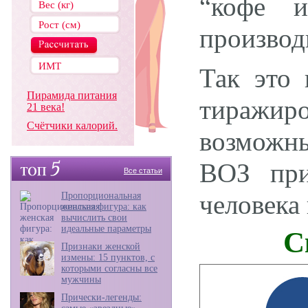
“кофе и
производ
Так это 
Пирамида питания
тиражиро
21 века!
Счётчики калорий.
возможн
ВОЗ при
Все статьи
человека 
Пропорциональная
женская фигура: как
вычислить свои
идеальные параметры
С
Признаки женской
измены: 15 пунктов, с
которыми согласны все
мужчины
Прически-легенды: