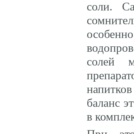
соли. С
сомните
особенно
водопро
солей 
препарат
напитков
баланс э
в комплек
При это