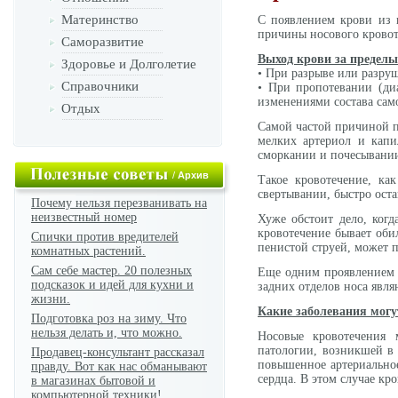
Материнство
С появлением крови из н
причины носового кровот
Саморазвитие
Выход крови за пределы
Здоровье и Долголетие
• При разрыве или разруш
Справочники
• При пропотевании (ди
изменениями состава сам
Отдых
Самой частой причиной по
мелких артериол и капи
сморкании и почесывании
/
Архив
Такое кровотечение, ка
свертывании, быстро оста
Почему нельзя перезванивать на
неизвестный номер
Хуже обстоит дело, когд
кровотечение бывает оби
Спички против вредителей
пенистой струей, может п
комнатных растений.
Сам себе мастер. 20 полезных
Еще одним проявлением т
подсказок и идей для кухни и
задних отделов носа явля
жизни.
Какие заболевания могу
Подготовка роз на зиму. Что
нельзя делать и, что можно.
Носовые кровотечения 
патологии, возникшей в 
Продавец-консультант рассказал
повышенное артериальное
правду. Вот как нас обманывают
сердца. В этом случае к
в магазинах бытовой и
компьютерной техники!