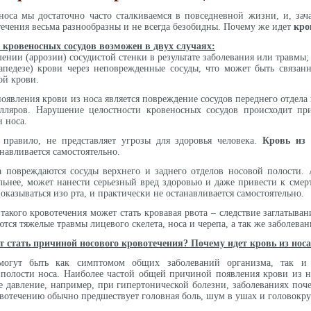
оса мы достаточно часто сталкиваемся в повседневной жизни, и, зач
ечения весьма разнообразны и не всегда безобидны. Почему же идет
кро
 кровеносных сосудов возможен в двух случаях:
ении (аррозии) сосудистой стенки в результате заболевания или травмы;
апедезе) крови через неповрежденные сосуды, что может быть связан
ой крови.
явления крови из носа является повреждение сосудов переднего отдела 
лляров. Нарушение целостности кровеносных сосудов происходит при
 носа.
к правило, не представляет угрозы для здоровья человека.
Кровь из 
навливается самостоятельно.
а повреждаются сосуды верхнего и заднего отделов носовой полости. 
льнее, может нанести серьезный вред здоровью и даже привести к смер
оказываться изо рта, и практически не останавливается самостоятельно.
акого кровотечения может стать кровавая рвота – следствие заглатыва
ются тяжелые травмы лицевого скелета, носа и черепа, а так же заболев
т стать причиной носового кровотечения? Почему идет кровь из нос
могут быть как симптомом общих заболеваний организма, так и 
полости носа. Наиболее частой общей причиной появления крови из н
 давление, например, при гипертонической болезни, заболеваниях поч
ровотечению обычно предшествует головная боль, шум в ушах и головокр