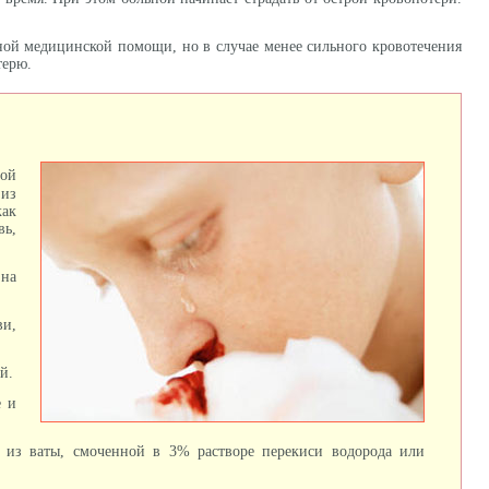
нной медицинской помощи, но в случае менее сильного кровотечения
терю.
той
 из
как
вь,
 на
ви,
й.
е и
 из ваты, смоченной в 3% растворе перекиси водорода или