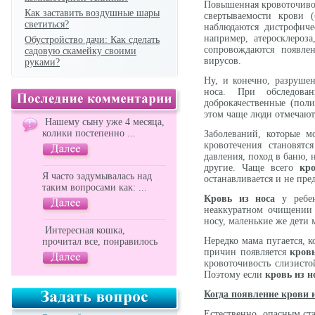
Повышенная кровоточиво
Как заставить воздушные шары
свертываемости крови (
светиться?
наблюдаются дистрофиче
например, атеросклероз
Обустройство дачи: Как сделать
сопровождаются появле
садовую скамейку своими
вирусов.
руками?
Ну, и конечно, разруше
носа. При обследова
доброкачественные (поли
этом чаще люди отмечают
Нашему сыну уже 4 месяца,
колики постепенно ...
Заболеваний, которые м
кровотечения становят
давления, поход в баню,
другие. Чаще всего
кр
Я часто задумывалась над
останавливается и не пре
таким вопросами как: ...
Кровь из носа
у ребен
неаккуратном очищении 
носу, маленькие же дети 
Интересная кошка,
Нередко мама пугается, 
прочитал все, понравилось
причин появляется
кровь
кровоточивость слизисто
Поэтому если
кровь из н
Когда появление крови 
Естественно, опасным ст