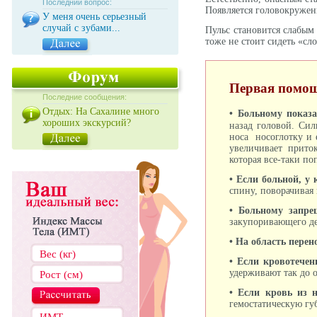
Последний вопрос:
Появляется головокружен
У меня очень серьезный
случай с зубами...
Пульс становится слабым
тоже не стоит сидеть «сл
Первая помощ
Последние сообщения:
Отдых: На Сахалине много
• Больному показ
хороших экскурсий?
назад головой. Сил
носа носоглотку и 
увеличивает прито
которая все-таки по
• Если больной, у 
спину, поворачивая
• Больному запре
закупоривающего де
• На область пере
• Если кровотечен
удерживают так до 
• Если кровь из н
гемостатическую губ