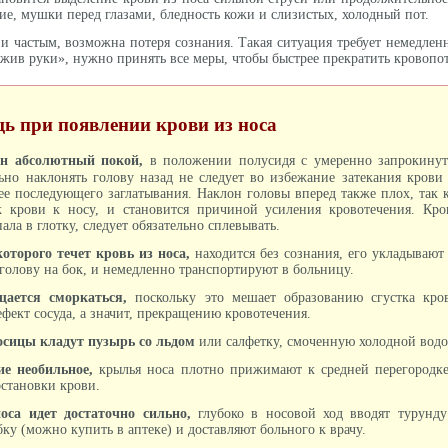
ие, мушки перед глазами, бледность кожи и слизистых, холодный пот.
 и частым, возможна потеря сознания. Такая ситуация требует немедле
ожив руки», нужно принять все меры, чтобы быстрее прекратить кровопо
ь при появлении крови из носа
ан абсолютный покой,
в положении полусидя с умеренно запрокину
ьно наклонять голову назад не следует во избежание затекания крови
ее последующего заглатывания. Наклон головы вперед также плох, так 
к крови к носу, и становится причиной усиления кровотечения. Кро
пала в глотку, следует обязательно сплевывать.
которого течет кровь из носа,
находится без сознания, его укладывают
 голову на бок, и немедленно транспортируют в больницу.
щается сморкаться,
поскольку это мешает образованию сгустка кро
фект сосуда, а значит, прекращению кровотечения.
носицы кладут пузырь со льдом
или салфетку, смоченную холодной водо
ие необильное,
крылья носа плотно прижимают к средней перегородк
остановки крови.
оса идет достаточно сильно,
глубоко в носовой ход вводят турунду
ку (можно купить в аптеке) и доставляют больного к врачу.