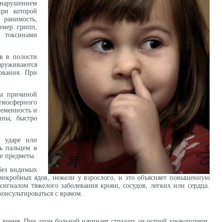
 нарушением
при которой
 ранимость,
имер грипп,
в токсинами
в в полости
руживаются
зования. При
да причиной
тмосферного
ременность и
ины, быстро
и ударе или
ь пальцем в
е предметы.
 без видимых
 микробных ядов, нежели у взрослого, и это объясняет повышенную
игналом тяжелого заболевания крови, сосудов, легких или сердца.
онсультироваться с врачом.
время. При этом больной начинает страдать от острой кровопотери.