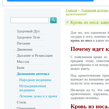
Главная
»
Домашняя аптечка
кровотечения?
Кровь из носа: как
Здоровый Дух
Для тех, кто панически 
сосудик в носу, конечно 
Здоровое Тело
кровь из носа
и какие по
Питание
Почему идет к
Движение
Дыхание и Релаксация
С появлением крови из 
придаем этому симптом
Массаж
разнообразны и не всегд
Баня
может иметь.
Домашняя аптечка
Под кровотечением прин
вытекает во внешнюю сре
Народная медицина
полости тела человека, е
Нетрадиционная
медицина
Несмотря на то, что са
кровотечение, наружное
Лечение дома и у врача
здоровью человека.
Стиль
Кровь из нос
Отношения