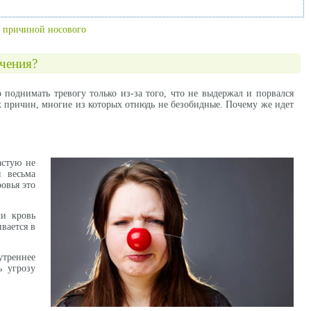
ть причиной носового
ечения?
о поднимать тревогу только из-за того, что не выдержал и порвался
гих причин, многие из которых отнюдь не безобидные. Почему же идет
астую не
 весьма
ровья это
ли кровь
вается в
утреннее
ь угрозу