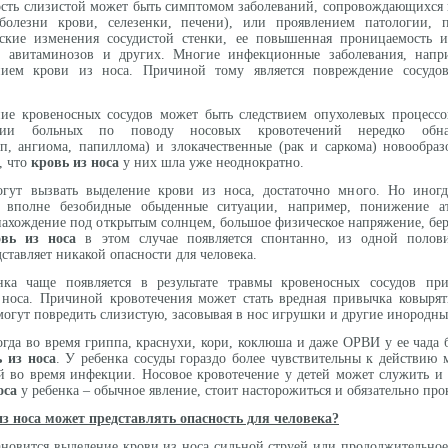
сть слизистой может быть симптомом заболеваний, сопровождающихся
болезни крови, селезенки, печени), или проявлением патологии, 
ские изменения сосудистой стенки, ее повышенная проницаемость и
а, авитаминозов и других. Многие инфекционные заболевания, напр
нием крови из носа. Причиной тому является повреждение сосудо
ние кровеносных сосудов может быть следствием опухолевых процессо
нии больных по поводу носовых кровотечений нередко обна
п, ангиома, папиллома) и злокачественные (рак и саркома) новообра
, что
кровь из носа
у них шла уже неоднократно.
огут вызвать выделение крови из носа, достаточно много. Но иног
ся вполне безобидные обыденные ситуации, например, понижение а
 нахождение под открытым солнцем, большое физическое напряжение, бе
овь из носа
в этом случае появляется спонтанно, из одной полов
дставляет никакой опасности для человека.
ка чаще появляется в результате травмы кровеносных сосудов пр
носа. Причиной кровотечения может стать вредная привычка ковырят
могут повредить слизистую, засовывая в нос игрушки и другие инородны
когда во время гриппа, краснухи, кори, коклюша и даже ОРВИ у ее чада
 из носа
. У ребенка сосуды гораздо более чувствительны к действию
й во время инфекции. Носовое кровотечение у детей может служить и с
оса
у ребенка – обычное явление, стоит насторожиться и обязательно прок
из носа может представлять опасность для человека?
ановится выделение крови из носа сильной струей или продолжительное 