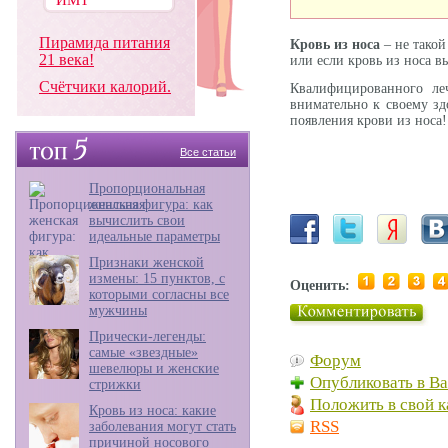
Пирамида питания
Кровь из носа
– не такой
21 века!
или если кровь из носа в
Счётчики калорий.
Квалифицированного леч
внимательно к своему зд
появления крови из носа!
Все статьи
Пропорциональная
женская фигура: как
вычислить свои
идеальные параметры
Признаки женской
измены: 15 пунктов, с
Оценить:
которыми согласны все
мужчины
Прически-легенды:
самые «звездные»
Форум
шевелюры и женские
Опубликовать в В
стрижки
Положить в свой к
Кровь из носа: какие
RSS
заболевания могут стать
причиной носового