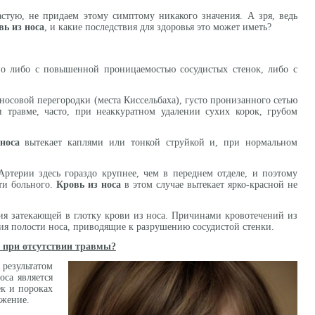
астую, не придаем этому симптому никакого значения. А зря, ведь
вь из носа
, и какие последствия для здоровья это может иметь?
но либо с повышенной проницаемостью сосудистых стенок, либо с
носовой перегородки (места Киссельбаха), густо пронизанного сетью
 травме, часто, при неаккуратном удалении сухих корок, грубом
носа
вытекает каплями или тонкой струйкой и, при нормальном
Артерии здесь гораздо крупнее, чем в переднем отделе, и поэтому
ти больного.
Кровь из носа
в этом случае вытекает ярко-красной не
ния затекающей в глотку крови из носа. Причинами кровотечений из
ания полости носа, приводящие к разрушению сосудистой стенки.
а при отсутствии травмы?
результатом
оса является
ек и пороках
ужение.