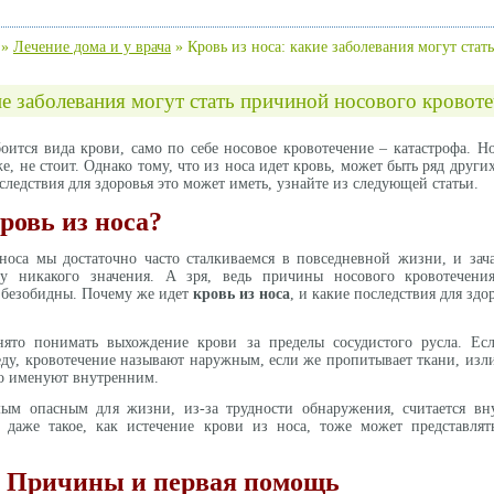
»
Лечение дома и у врача
»
Кровь из носа: какие заболевания могут ста
ие заболевания могут стать причиной носового кровот
боится вида крови, само по себе носовое кровотечение – катастрофа. Н
же, не стоит. Однако тому, что из носа идет кровь, может быть ряд дру
следствия для здоровья это может иметь, узнайте из следующей статьи.
ровь из носа?
носа мы достаточно часто сталкиваемся в повседневной жизни, и зач
у никакого значения. А зря, ведь причины носового кровотечения
а безобидны. Почему же идет
кровь из носа
, и какие последствия для здо
ято понимать выхождение крови за пределы сосудистого русла. Ес
ду, кровотечение называют наружным, если же пропитывает ткани, изли
го именуют внутренним.
мым опасным для жизни, из-за трудности обнаружения, считается вн
, даже такое, как истечение крови из носа, тоже может представлят
а. Причины и первая помощь