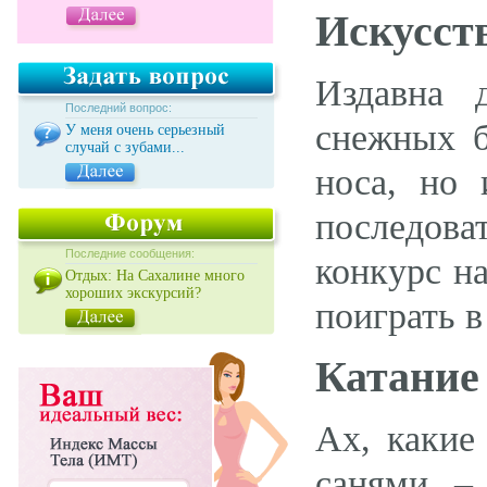
Искусст
Издавна 
Последний вопрос:
снежных б
У меня очень серьезный
случай с зубами...
носа, но
последова
Последние сообщения:
конкурс н
Отдых: На Сахалине много
хороших экскурсий?
поиграть в
Катание
Ах, какие
санями –