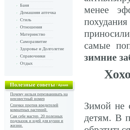
Баня
менее эф
Домашняя аптечка
похудани
Стиль
Отношения
приносили
Материнство
Саморазвитие
самые по
Здоровье и Долголетие
зимние за
Справочники
Отдых
Хохо
/
Архив
Почему нельзя перезванивать на
неизвестный номер
Зимой не 
Спички против вредителей
комнатных растений.
детям. В 
Сам себе мастер. 20 полезных
подсказок и идей для кухни и
жизни.
обратитьс