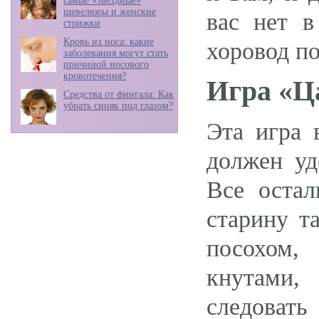
самые «звездные»
шевелюры и женские
вас нет в
стрижки
Кровь из носа: какие
хоровод по
заболевания могут стать
причиной носового
кровотечения?
Игра «Ц
Средства от фингала: Как
убрать синяк под глазом?
Эта игра 
должен уд
Все остал
старину т
посохом,
кнутами,
следоват