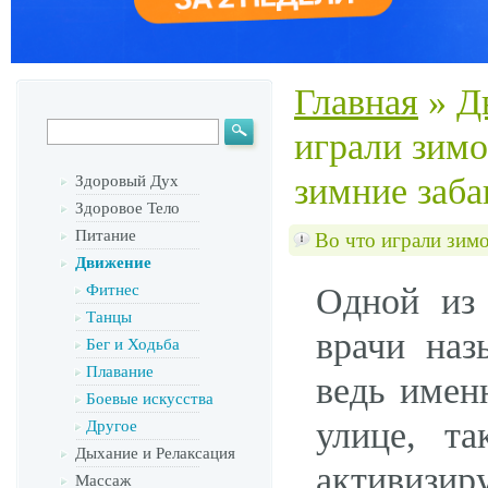
Главная
»
Д
играли зимо
зимние заб
Здоровый Дух
Здоровое Тело
Питание
Во что играли зим
Движение
Фитнес
Одной из
Танцы
врачи наз
Бег и Ходьба
Плавание
ведь имен
Боевые искусства
улице, т
Другое
Дыхание и Релаксация
активизи
Массаж