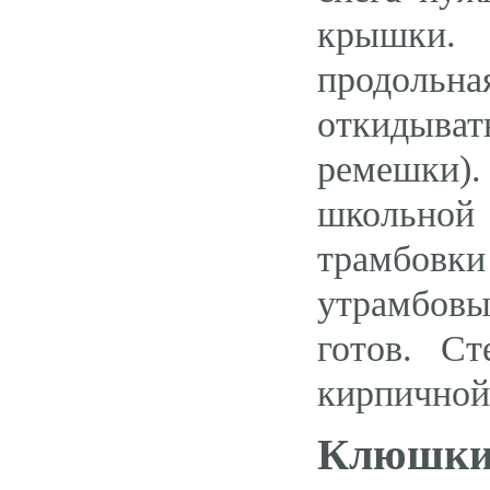
крышки.
продольн
откидыват
ремешки)
школьной
трамбовки
утрамбов
готов. С
кирпичной 
Клюшк