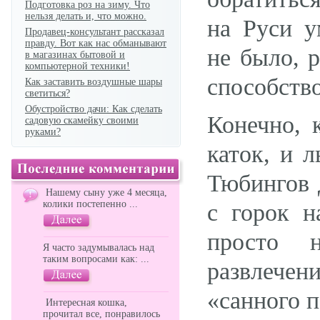
Подготовка роз на зиму. Что
нельзя делать и, что можно.
на Руси у
Продавец-консультант рассказал
правду. Вот как нас обманывают
не было, 
в магазинах бытовой и
компьютерной техники!
способство
Как заставить воздушные шары
светиться?
Обустройство дачи: Как сделать
Конечно, 
садовую скамейку своими
руками?
каток, и л
Тюбингов 
Нашему сыну уже 4 месяца,
колики постепенно ...
с горок н
просто 
Я часто задумывалась над
таким вопросами как: ...
развлече
«санного п
Интересная кошка,
прочитал все, понравилось