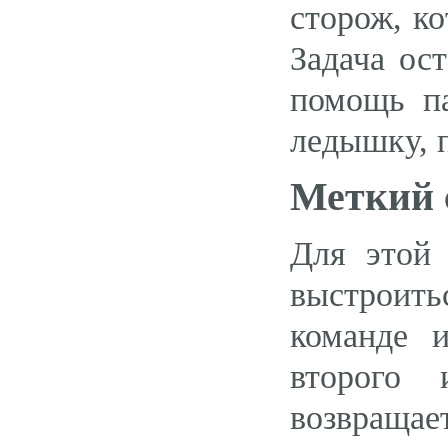
сторож, к
Задача ос
помощь па
ледышку, 
Меткий 
Для этой
выстроить
команде 
второго 
возвращае