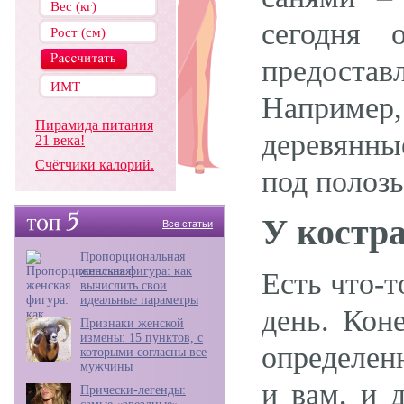
сегодня 
предостав
Например
Пирамида питания
деревянны
21 века!
Счётчики калорий.
под полоз
У костр
Все статьи
Пропорциональная
женская фигура: как
Есть что-т
вычислить свои
идеальные параметры
день. Кон
Признаки женской
измены: 15 пунктов, с
определен
которыми согласны все
мужчины
и вам, и 
Прически-легенды: