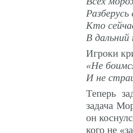
Всех моро
Разберусь 
Кто сейча
В дальний
Игроки кри
«Не боимс
И не стра
Теперь за
задача Мор
он коснулс
кого не «з