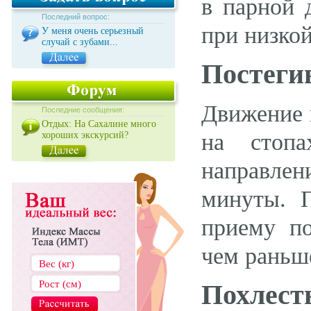
в парной 
Последний вопрос:
при низко
У меня очень серьезный
случай с зубами...
Постеги
Движение 
Последние сообщения:
Отдых: На Сахалине много
на стопа
хороших экскурсий?
направлен
минуты. П
приему по
чем раньш
Похлес