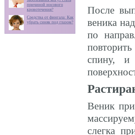
причиной носового
После вып
кровотечения?
Средства от фингала: Как
веника над
убрать синяк под глазом?
по напра
повторить
спину, и
поверхност
Растира
Веник при
массируем
слегка пр