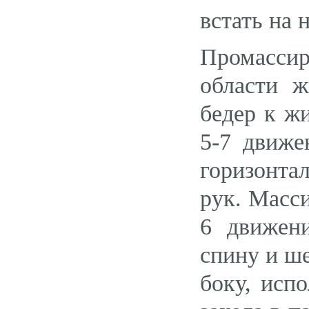
встать на 
Промасси
области ж
бедер к жи
5-7 движе
горизонтал
рук. Масс
6 движен
спину и ш
боку, исп