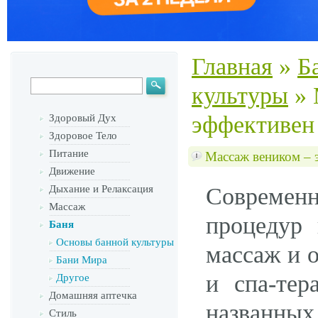
Главная
»
Б
культуры
»
эффективен 
Здоровый Дух
Здоровое Тело
Питание
Массаж веником – 
Движение
Дыхание и Релаксация
Современн
Массаж
процедур
Баня
Основы банной культуры
массаж и 
Бани Мира
и спа-тер
Другое
Домашняя аптечка
названны
Стиль