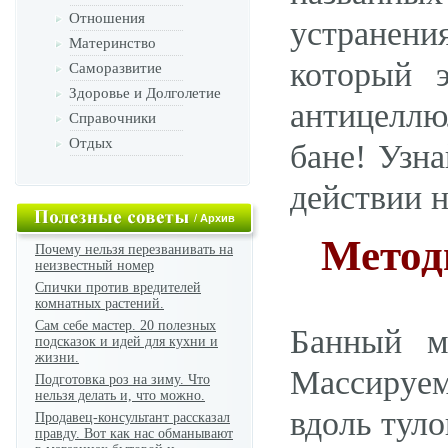
Отношения
устранен
Материнство
который 
Саморазвитие
Здоровье и Долголетие
антицеллю
Справочники
Отдых
бане! Узна
действии н
/
Архив
Метод
Почему нельзя перезванивать на
неизвестный номер
Спички против вредителей
комнатных растений.
Сам себе мастер. 20 полезных
Банный м
подсказок и идей для кухни и
жизни.
Массируе
Подготовка роз на зиму. Что
нельзя делать и, что можно.
вдоль туло
Продавец-консультант рассказал
правду. Вот как нас обманывают