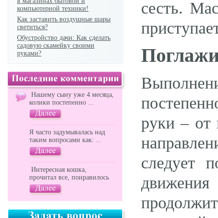
в магазинах бытовой и
сесть. Ма
компьютерной техники!
Как заставить воздушные шары
приступае
светиться?
Обустройство дачи: Как сделать
садовую скамейку своими
Поглаж
руками?
Выполнен
Нашему сыну уже 4 месяца,
постепенн
колики постепенно ...
руки – от
Я часто задумывалась над
направлени
таким вопросами как: ...
следует п
Интересная кошка,
прочитал все, понравилось
движени
продолжит