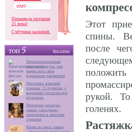
компрес
Пирамида питания
Этот прие
21 века!
Счётчики калорий.
спины. В
после чег
Все статьи
следующе
Пропорциональная
женская фигура: как
положить 
вычислить свои
идеальные параметры
промассир
Признаки женской
измены: 15 пунктов, с
которыми согласны все
рукой. Т
мужчины
Прически-легенды:
голенях.
самые «звездные»
шевелюры и женские
стрижки
Растяжк
Кровь из носа: какие
заболевания могут стать