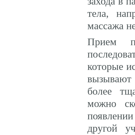
захода в п
тела, на
массажа не
Прием п
последова
которые и
вызывают 
более тщ
можно ск
появлени
другой у