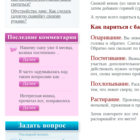
Свежий веник (из хвои ил
светиться?
затем добавьте горячей (
Обустройство дачи: Как сделать
садовую скамейку своими
А лучше всего париться в
руками?
Как париться с 
Опаривание.
Вы лежит
головы и обратно. Слегк
Нашему сыну уже 4 месяца,
Обратно они скользят по 
колики постепенно ...
Постегивание.
Вначал
участках дополнительно
действовать нужно остор
Я часто задумывалась над
пот, снова энергично про
таким вопросами как: ...
Похлопывание.
Раск
тем, что лежит сверху, 
Интересная кошка,
Растирание.
Производи
прочитал все, понравилось
мочалкой, прижимая и про
Затем повторите все эти
распаривайте это место!
Последний вопрос: