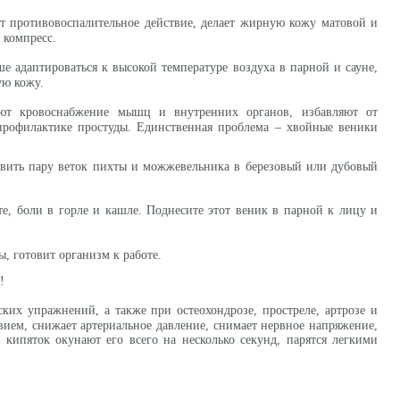
ет противовоспалительное действие, делает жирную кожу матовой и
 компресс.
е адаптироваться к высокой температуре воздуха в парной и сауне,
ую кожу.
ают кровоснабжение мышц и внутренних органов, избавляют от
 профилактике простуды. Единственная проблема – хвойные веники
бавить пару веток пихты и можжевельника в березовый или дубовый
е, боли в горле и кашле. Поднесите этот веник в парной к лицу и
, готовит организм к работе.
!
их упражнений, а также при остеохондрозе, простреле, артрозе и
ием, снижает артериальное давление, снимает нервное напряжение,
кипяток окунают его всего на несколько секунд, парятся легкими