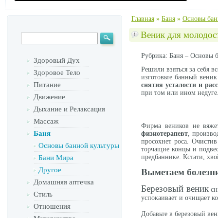
Главная
»
Баня
»
Основы бан
Веник для молодост
Рубрика: Баня – Основы 
Здоровый Дух
Решили взяться за себя вс
Здоровое Тело
изготовьте банный веник
Питание
снятия усталости и рас
при том или ином недуге
Движение
Дыхание и Релаксация
Массаж
Фирма веников не вяжет
Баня
физиотерапевт
, произво
просохнет роса. Очистив
Основы банной культуры
торчащие концы и подвес
предбаннике. Кстати, хв
Бани Мира
Другое
Выметаем болезн
Домашняя аптечка
Березовый веник
сн
Стиль
успокаивает и очищает ко
Отношения
Добавьте в березовый ве