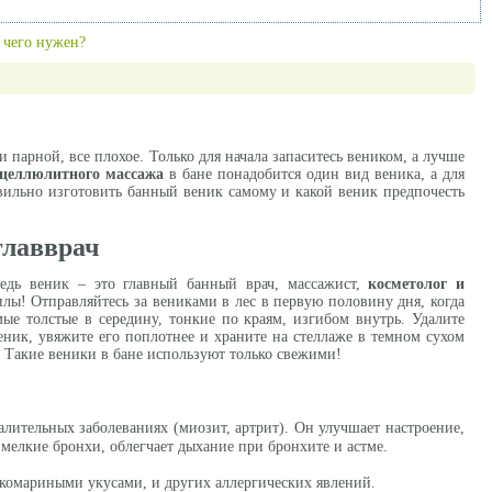
 чего нужен?
ки парной, все плохое. Только для начала запаситесь веником, а лучше
целлюлитного массажа
в бане понадобится один вид веника, а для
авильно изготовить банный веник самому и какой веник предпочесть
лавврач
Ведь веник – это главный банный врач, массажист,
косметолог и
лы! Отправляйтесь за вениками в лес в первую половину дня, когда
амые толстые в середину, тонкие по краям, изгибом внутрь. Удалите
еник, увяжите его поплотнее и храните на стеллаже в темном сухом
. Такие веники в бане используют только свежими!
лительных заболеваниях (миозит, артрит). Он улучшает настроение,
 мелкие бронхи, облегчает дыхание при бронхите и астме.
о комариными укусами, и других аллергических явлений.