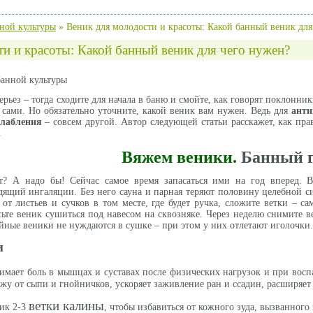
ной культуры
»
Веник для молодости и красоты: Какой банный веник для
и и красоты: Какой банный веник для чего нужен?
банной культуры
ерьез – тогда сходите для начала в баню и смойте, как говорят поклонни
 сами. Но обязательно уточните, какой веник вам нужен. Ведь для
анти
слабления
– совсем другой. Автор следующей статьи расскажет, как пр
.
Вяжем веники.
Банный г
? А надо бы! Сейчас самое время запасаться ими на год вперед. 
дящий ингаляции. Без него сауна и парная теряют половину целебной си
 от листьев и сучков в том месте, где будет ручка, сложите ветки – с
ьте веник сушиться под навесом на сквозняке. Через неделю снимите в
ойные веники не нуждаются в сушке – при этом у них отлетают иголочки
и
имает боль в мышцах и суставах после физических нагрузок и при воспа
жу от сыпи и гнойничков, ускоряет заживление ран и ссадин, расширяет
ветки калины
ник 2-3
, чтобы избавиться от кожного зуда, вызванног