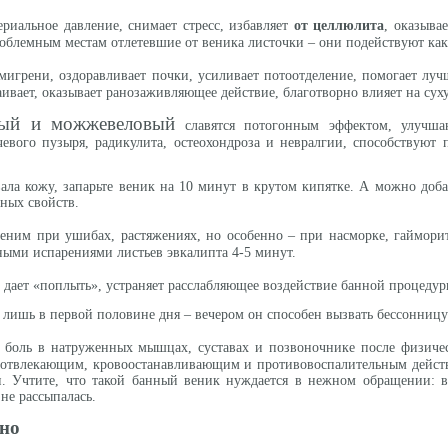
риальное давление, снимает стресс, избавляет
от целлюлита
, оказыва
облемным местам отлетевшие от веника листочки – они подействуют как
мигрени, оздоравливает почки, усиливает потоотделение, помогает лучш
ивает, оказывает ранозаживляющее действие, благотворно влияет на сух
вый и можжевеловый
славятся потогонным эффектом, улучш
евого пузыря, радикулита, остеохондроза и невралгии, способствуют
ала кожу, запарьте веник на 10 минут в крутом кипятке. А можно до
ных свойств.
еним при ушибах, растяжениях, но особенно – при насморке, гайморит
ыми испарениями листьев эвкалипта 4-5 минут.
 дает «поплыть», устраняет расслабляющее воздействие банной процедуры
 лишь в первой половине дня – вечером он способен вызвать бессонницу
 боль в натруженных мышцах, суставах и позвоночнике после физическ
 отвлекающим, кровоостанавливающим и противовоспалительным действ
. Учтите, что такой банный веник нуждается в нежном обращении: в 
не рассыпалась.
но