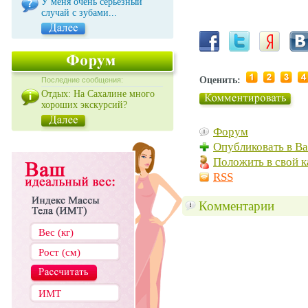
У меня очень серьезный
случай с зубами...
Оценить:
Последние сообщения:
Отдых: На Сахалине много
хороших экскурсий?
Форум
Опубликовать в В
Положить в свой к
RSS
Комментарии