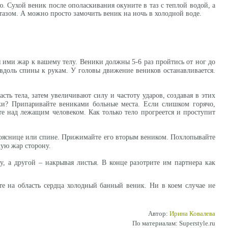
. Сухой веник после ополаскивания окуните в таз с теплой водой, а
м тазом. А можно просто замочить веник на ночь в холодной воде.
 ими жар к вашему телу. Веники должны 5-6 раз пройтись от ног до
 вдоль спины к рукам. У головы движение веников останавливается.
ть тела, затем увеличивают силу и частоту ударов, создавая в этих
ки? Припаривайте вениками больные места. Если слишком горячо,
е над лежащим человеком. Как только тело прогреется и проступит
пояснице или спине. Прижимайте его вторым веником. Похлопывайте
шую жар сторону.
, а другой – накрывая листья. В конце разотрите им партнера как
те на область сердца холодный банный веник. Ни в коем случае не
Автор:
Ирина Ковалева
По материалам: Superstyle.ru