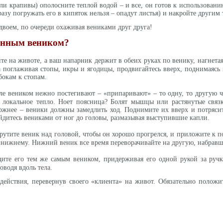
и крапивы) ополосните теплой водой – и все, он готов к использованию
сразу погружать его в кипяток нельзя – опадут листья) и накройте други
двоем, по очереди охаживая вениками друг друга!
банным веником?
е на животе, а ваш напарник держит в обеих руках по венику, нагнетая
а поглаживая стопы, икры и ягодицы, продвигайтесь вверх, поднимаясь
бокам к стопам.
е веником нежно постегивают – «припаривают» – то одну, то другую час
е локальное тепло. Ноет поясница? Болят мышцы или растянутые связ
ожнее – веники должны замедлить ход. Поднимите их вверх и потрясит
йдитесь вениками от ног до головы, размазывая выступившие капли.
рутите веник над головой, чтобы он хорошо прогрелся, и приложите к 
по нижнему. Нижний веник все время переворачивайте на другую, набрав
те его тем же самым веником, придерживая его одной рукой за ручку
водя вдоль тела.
 действия, перевернув своего «клиента» на живот. Обязательно положи