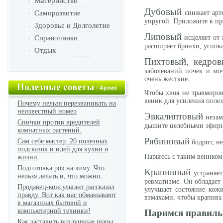
Материнство
Дубовый
Саморазвитие
снижает арте
упругой. Приложите к пр
Здоровье и Долголетие
Липовый
Справочники
исцеляет от 
расширяет бронхи, успока
Отдых
Пихтовый, кедро
заболеваний почек и моч
очень жесткие.
/
Архив
Чтобы хвоя не травмиров
веник для усиления полез
Почему нельзя перезванивать на
неизвестный номер
Эвкалиптовый
незам
Спички против вредителей
дышите целебными эфирн
комнатных растений.
Рябиновый
Сам себе мастер. 20 полезных
бодрит, не
подсказок и идей для кухни и
Парьтесь с таким веником
жизни.
Подготовка роз на зиму. Что
Крапивный
устраняет
нельзя делать и, что можно.
ревматизме. Он обладает
Продавец-консультант рассказал
улучшает состояние кожи
правду. Вот как нас обманывают
взмахами, чтобы крапива 
в магазинах бытовой и
компьютерной техники!
Паримся правиль
Как заставить воздушные шары