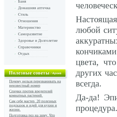
Баня
человеческ
Домашняя аптечка
Стиль
Настояща
Отношения
любой сит
Материнство
Саморазвитие
аккуратн
Здоровье и Долголетие
Справочники
кончиками
Отдых
цвета, чт
других час
/
Архив
всегда.
Почему нельзя перезванивать на
неизвестный номер
Спички против вредителей
Да-да! Эп
комнатных растений.
Сам себе мастер. 20 полезных
процедура
подсказок и идей для кухни и
жизни.
Подготовка роз на зиму. Что