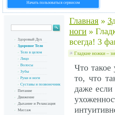
Начать пользоваться сервисом
Главная
»
З
ноги
»
Глад
всегда! 3 ф
Здоровый Дух
Здоровое Тело
Тело в целом
Гладкие ножки – зи
Лицо
Волосы
Что такое
Зубы
то, что т
Руки и ноги
Суставы и позвоночник
даже если
Питание
ухоженнос
Движение
Дыхание и Релаксация
интуитив
Массаж