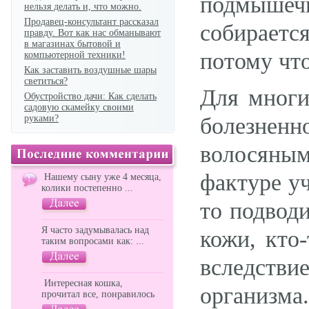
подмышеч
нельзя делать и, что можно.
Продавец-консультант рассказал
собираетс
правду. Вот как нас обманывают
в магазинах бытовой и
потому что
компьютерной техники!
Как заставить воздушные шары
светиться?
Для многи
Обустройство дачи: Как сделать
садовую скамейку своими
руками?
болезненн
волосяны
фактуре уч
Нашему сыну уже 4 месяца,
колики постепенно ...
то подвод
Я часто задумывалась над
кожи, кто
таким вопросами как: ...
вследств
Интересная кошка,
организма
прочитал все, понравилось