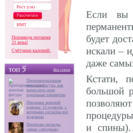
Если вы 
перманент
будет дост
Пирамида питания
21 века!
искали – 
Счётчики калорий.
даже самых
Все статьи
Кстати, 
Пропорциональная
женская фигура: как
большой р
вычислить свои
идеальные параметры
позволяю
Признаки женской
измены: 15 пунктов, с
которыми согласны все
процедуры
мужчины
и спины).
Прически-легенды:
самые «звездные»