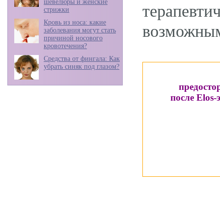
шевелюры и женские
терапевти
стрижки
Кровь из носа: какие
возможным 
заболевания могут стать
причиной носового
кровотечения?
Средства от фингала: Как
убрать синяк под глазом?
предосто
после Elos