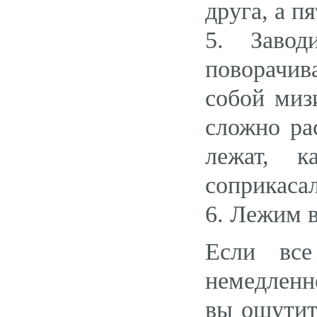
друга, а п
5. Завод
поворачи
собой миз
сложно ра
лежат, к
соприкаса
6. Лежим в
Если все
немедленн
вы ощутит