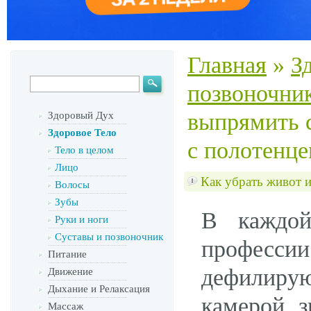
Главная
»
З
позвоночни
выпрямить 
Здоровый Дух
Здоровое Тело
с полотенц
Тело в целом
Лицо
Как убрать живот 
Волосы
Зубы
В каждой
Руки и ноги
Суставы и позвоночник
професси
Питание
дефилир
Движение
Дыхание и Релаксация
камерой, 
Массаж