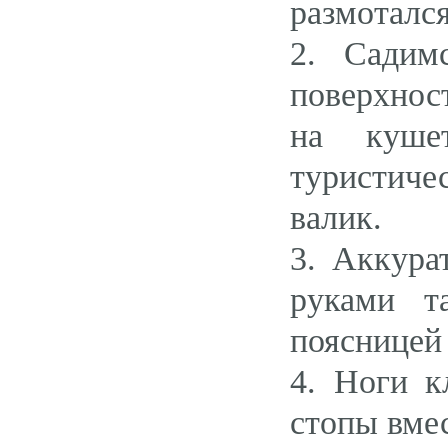
размотался
2. Садим
поверхнос
на куше
туристич
валик.
3. Аккура
руками т
поясницей 
4. Ноги к
стопы вмес