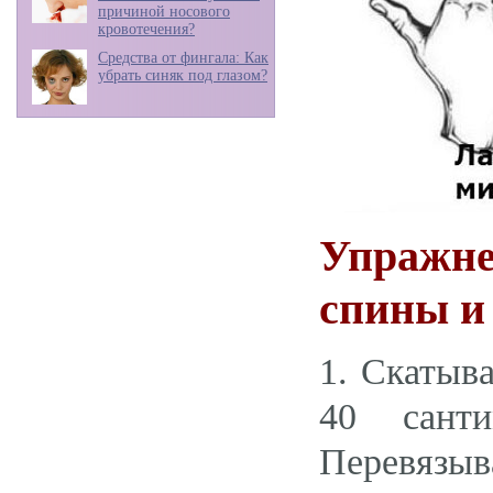
причиной носового
кровотечения?
Средства от фингала: Как
убрать синяк под глазом?
Упражне
спины и
1. Скатыв
40 санти
Перевязы