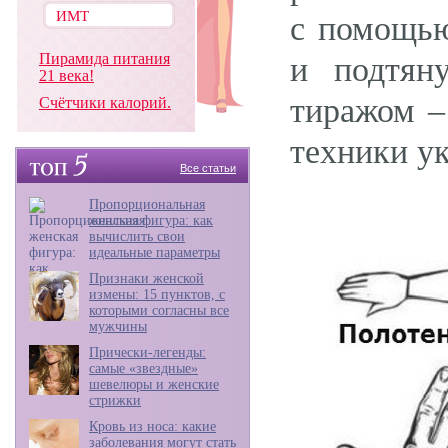
с помощью
Пирамида питания
и подтян
21 века!
тиражом –
Счётчики калорий.
техники ук
Все статьи
Пропорциональная
женская фигура: как
вычислить свои
идеальные параметры
Признаки женской
измены: 15 пунктов, с
которыми согласны все
мужчины
Прически-легенды:
самые «звездные»
шевелюры и женские
стрижки
Кровь из носа: какие
заболевания могут стать