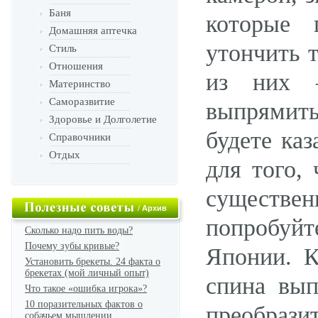
Баня
которые 
Домашняя аптечка
утончить 
Стиль
Отношения
из них –
Материнство
Саморазвитие
выпрямить 
Здоровье и Долголетие
будете ка
Справочники
Отдых
для того,
существен
/
Архив
попробуйт
Сколько надо пить воды?
Почему зубы кривые?
Японии. К
Установить брекеты. 24 факта о
брекетах (мой личный опыт)
спина вып
Что такое «ошибка игрока»?
10 поразительных фактов о
преобразит
собачьем мышлении