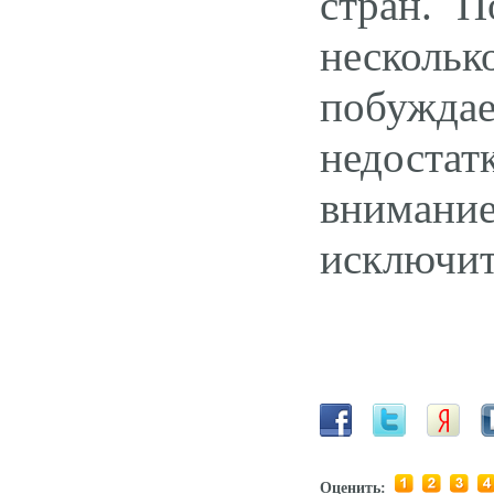
стран. П
несколь
побужда
недостат
внимани
исключит
Оценить: