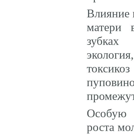
Влияние 
матери 
зубках 
экологи
токсикоз
пуповин
промежуто
Особую 
роста мо