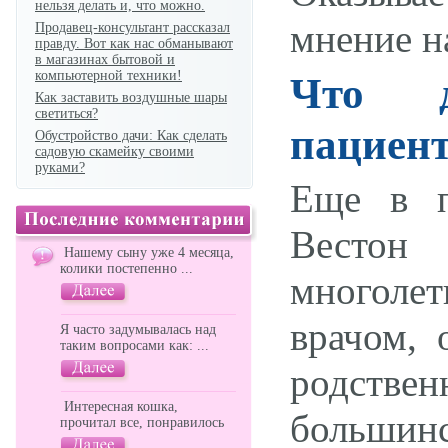
нельзя делать и, что можно.
мнение на
Продавец-консультант рассказал
правду. Вот как нас обманывают
в магазинах бытовой и
компьютерной техники!
Что д
Как заставить воздушные шары
светиться?
пациент
Обустройство дачи: Как сделать
садовую скамейку своими
руками?
Еще в п
Вестон 
Нашему сыну уже 4 месяца,
колики постепенно ...
многоле
врачом, 
Я часто задумывалась над
таким вопросами как: ...
родстве
Интересная кошка,
большинс
прочитал все, понравилось