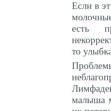
Если в э
молочные
есть п
некоррек
то улыбка
Проблемы
неблаго
Лимфад
малыша м