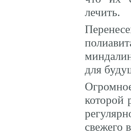
лечить.
Перене
полиави
миндали
для буду
Огромное
которой 
регулярн
свежего в