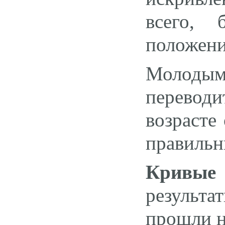
всего, 
положени
Молоды
переводи
возрасте 
правиль
Кривые
результа
прошли н