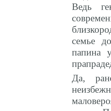
Ведь ге
соврем
близкор
семье д
папина 
прапраде
Да, ра
неизбе
маловер