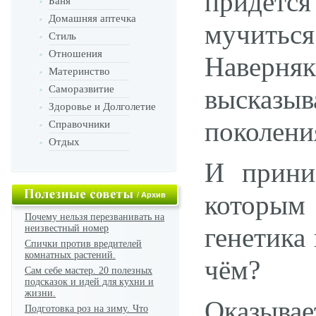
придется
Баня
Домашняя аптечка
мучиться
Стиль
Отношения
Наверн
Материнство
Саморазвитие
высказы
Здоровье и Долголетие
поколени
Справочники
Отдых
И прини
которым
/
Архив
Почему нельзя перезванивать на
генетика
неизвестный номер
Спички против вредителей
комнатных растений.
чём?
Сам себе мастер. 20 полезных
подсказок и идей для кухни и
жизни.
Оказывае
Подготовка роз на зиму. Что