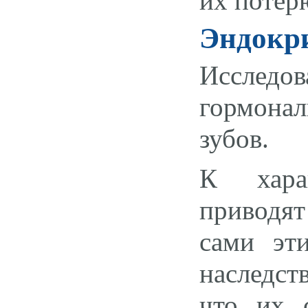
их потер
Эндокри
Исследо
гормонал
зубов.
К хара
приводят
сами эти
наследст
что их 