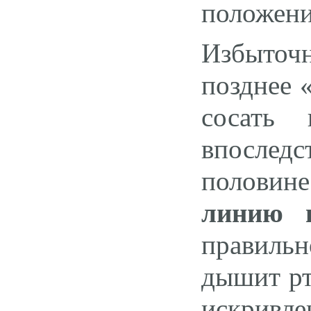
положени
Избыточ
позднее 
сосать
впосле
половине
линию в
правиль
дышит рт
искривле