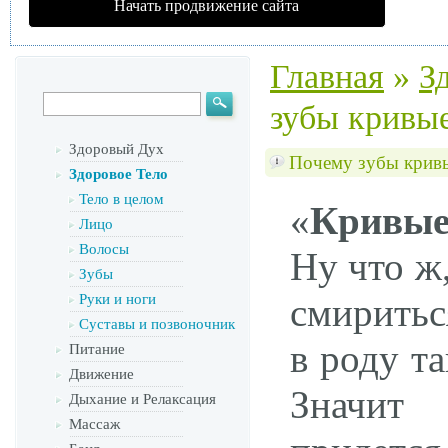
Начать продвижение сайта
Главная
»
З
зубы кривы
Здоровый Дух
Почему зубы крив
Здоровое Тело
Тело в целом
«
Кривы
Лицо
Волосы
Ну что ж
Зубы
Руки и ноги
смиритьс
Суставы и позвоночник
в роду т
Питание
Движение
Значит
Дыхание и Релаксация
Массаж