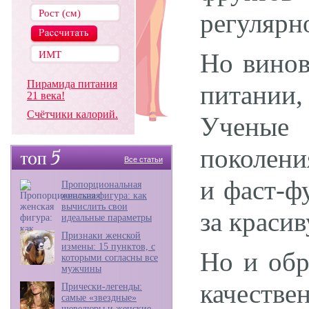
регуляр
Но винов
Пирамида питания
питании,
21 века!
Счётчики калорий.
Ученые 
поколени
Все статьи
и фаст-ф
Пропорциональная
женская фигура: как
вычислить свои
за краси
идеальные параметры
Признаки женской
измены: 15 пунктов, с
Но и обр
которыми согласны все
мужчины
качестве
Прически-легенды:
самые «звездные»
шевелюры и женские