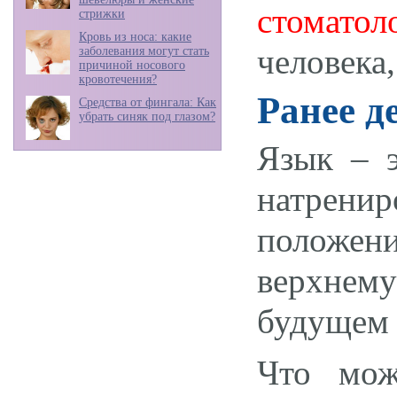
стомато
стрижки
Кровь из носа: какие
человека,
заболевания могут стать
причиной носового
кровотечения?
Ранее д
Средства от фингала: Как
убрать синяк под глазом?
Язык – 
натренир
положени
верхнему
будущем 
Что мож