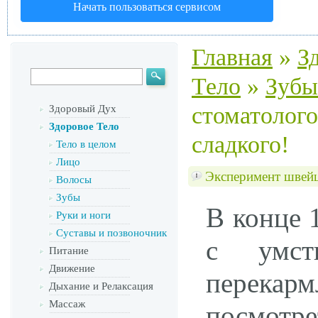
Начать пользоваться сервисом
Главная
»
З
Тело
»
Зубы
стоматолого
Здоровый Дух
Здоровое Тело
сладкого!
Тело в целом
Лицо
Эксперимент швейц
Волосы
Зубы
В конце 
Руки и ноги
Суставы и позвоночник
с умст
Питание
Движение
перекарм
Дыхание и Релаксация
Массаж
посмотре