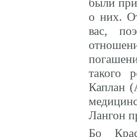
были при
о них. О
вас, по
отношен
погашени
такого р
Каплан (
медицин
Лангон п
Бо Крас