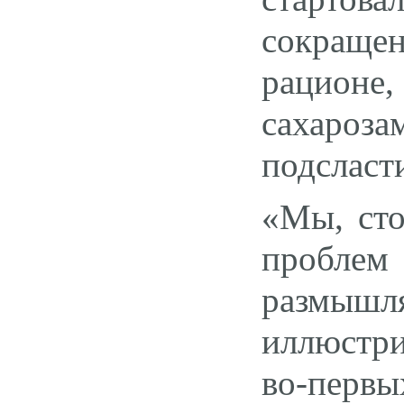
сокраще
рационе
сахаро
подсласт
«Мы, сто
проблем
размышля
иллюстри
во-первы