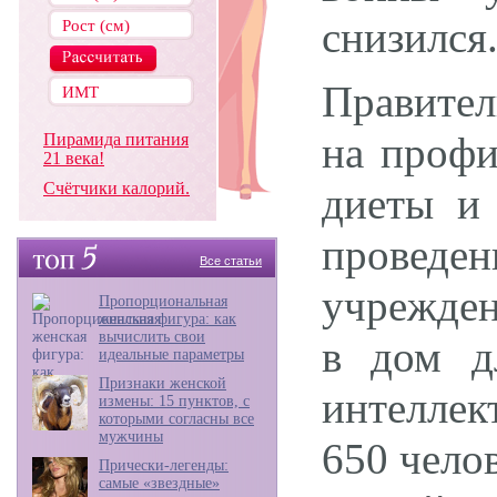
снизился
Правител
на профи
Пирамида питания
21 века!
Счётчики калорий.
диеты и 
проведе
Все статьи
учрежден
Пропорциональная
женская фигура: как
вычислить свои
в дом д
идеальные параметры
Признаки женской
интеллек
измены: 15 пунктов, с
которыми согласны все
мужчины
650 челов
Прически-легенды:
самые «звездные»