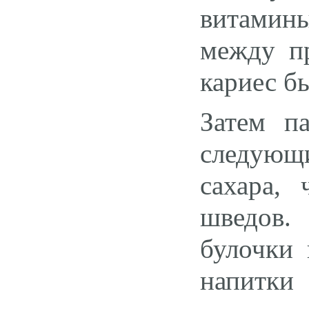
витамин
между п
кариес б
Затем п
следующи
сахара,
шведов.
булочки 
напитки