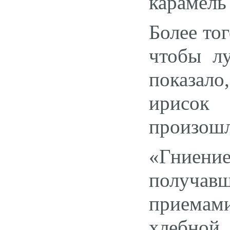
карамель
Более то
чтобы лу
показало
ирисок 
произошл
«Гниени
получав
приемам
хлебной