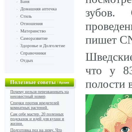
Баня
зубов. 
Домашняя аптечка
Стиль
проведен
Отношения
Материнство
пишет C
Саморазвитие
Здоровье и Долголетие
Шведские
Справочники
Отдых
что у 8
полости в
/
Архив
Почему нельзя перезванивать на
неизвестный номер
Спички против вредителей
комнатных растений.
Сам себе мастер. 20 полезных
подсказок и идей для кухни и
жизни.
Подготовка роз на зиму. Что