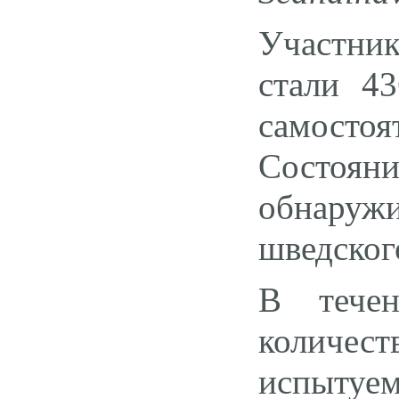
Участник
стали 43
самостоя
Состоян
обнаружи
шведског
В течен
количе
испытуе