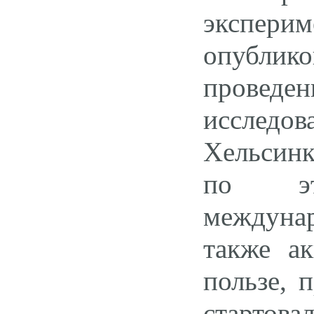
эксперим
опублико
проведен
исслед
Хельсинк
по эти
междуна
также ак
пользе, 
старто