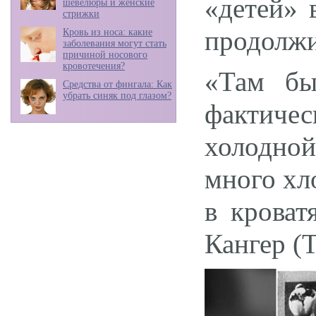
«детей» 
шевелюры и женские
стрижки
продолжи
Кровь из носа: какие
заболевания могут стать
причиной носового
кровотечения?
«Там бы
Средства от фингала: Как
убрать синяк под глазом?
фактиче
холодно
много хл
в кроват
Кангер (