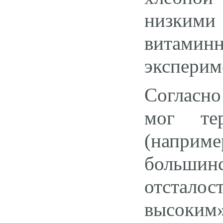
низкими
витамин
эксперим
Согласно
мог тер
(наприм
большин
отсталос
высоким»