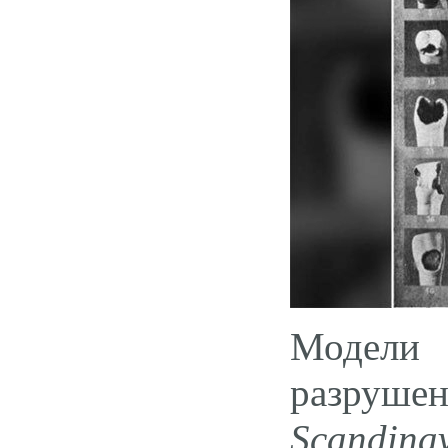
Модели
разруш
Scandina