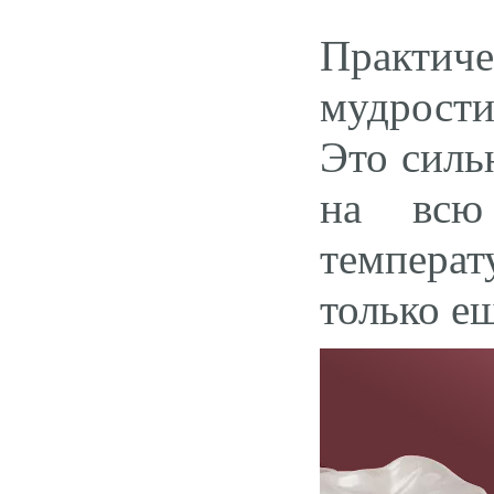
Практиче
мудрости
Это силь
на всю
температ
только е