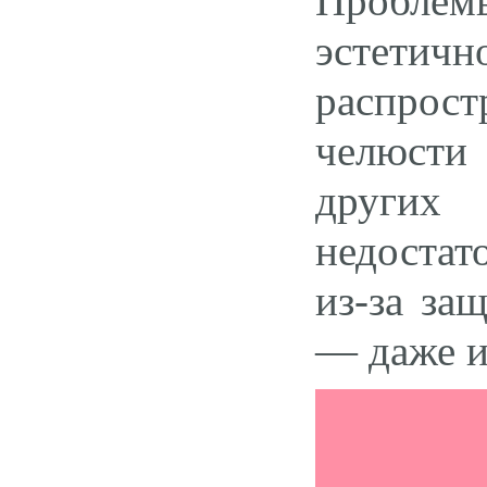
Проблемы
эстетич
распрос
челюсти 
других
недоста
из-за за
— даже и