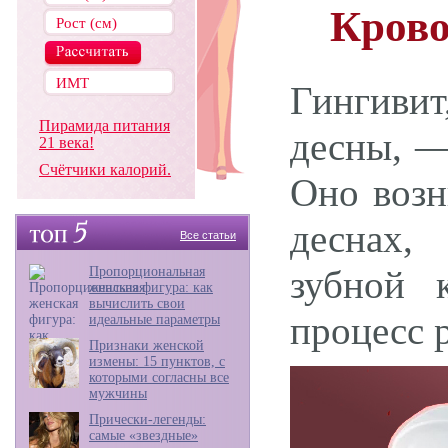
Крово
Гингивит
Пирамида питания
десны, —
21 века!
Счётчики калорий.
Оно возн
деснах,
Все статьи
зубной 
Пропорциональная
женская фигура: как
вычислить свои
процесс 
идеальные параметры
Признаки женской
измены: 15 пунктов, с
которыми согласны все
мужчины
Прически-легенды:
самые «звездные»