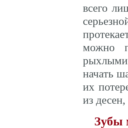
всего ли
серьезн
протекае
можно п
рыхлыми
начать ш
их потер
из десен,
Зубы 