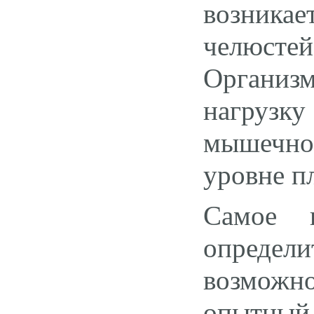
возника
челюсте
Организм
нагрузк
мышечно
уровне пл
Самое 
определ
возможн
опытный 