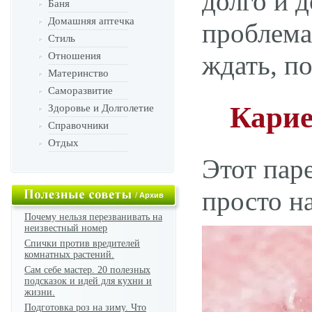
долго и д
Баня
Домашняя аптечка
проблема
Стиль
Отношения
ждать, по
Материнство
Саморазвитие
Карие
Здоровье и Долголетие
Справочники
Отдых
Этот пар
просто н
/
Архив
Почему нельзя перезванивать на
неизвестный номер
Спички против вредителей
комнатных растений.
Сам себе мастер. 20 полезных
подсказок и идей для кухни и
жизни.
Подготовка роз на зиму. Что