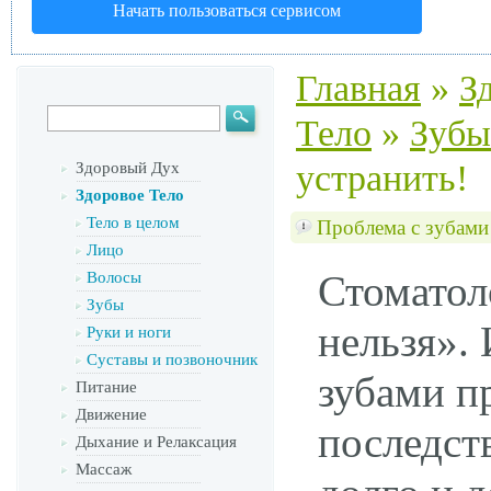
Начать пользоваться сервисом
Главная
»
З
Тело
»
Зубы
устранить!
Здоровый Дух
Здоровое Тело
Тело в целом
Проблема с зубами
Лицо
Стоматол
Волосы
Зубы
нельзя».
Руки и ноги
Суставы и позвоночник
зубами п
Питание
Движение
последст
Дыхание и Релаксация
Массаж