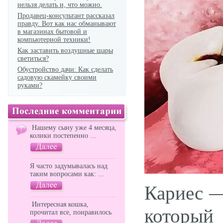
нельзя делать и, что можно.
Продавец-консультант рассказал
правду. Вот как нас обманывают
в магазинах бытовой и
компьютерной техники!
Как заставить воздушные шары
светиться?
Обустройство дачи: Как сделать
садовую скамейку своими
руками?
Нашему сыну уже 4 месяца,
колики постепенно ...
Я часто задумывалась над
таким вопросами как: ...
Кариес —
Интересная кошка,
которы
прочитал все, понравилось