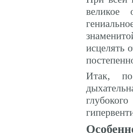
великое 
гениальн
знаменит
исцелять 
постепенн
Итак, по
дыхательн
глубоко
гипервент
Особен