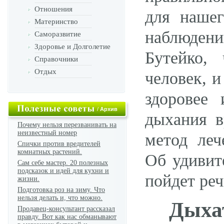
Отношения
для нашег
Материнство
наблюден
Саморазвитие
Здоровье и Долголетие
Бутейко,
Справочники
Отдых
человек, и
здоровее
/
Архив
дыхания в
Почему нельзя перезванивать на
неизвестный номер
метод леч
Спички против вредителей
комнатных растений.
Об удивит
Сам себе мастер. 20 полезных
подсказок и идей для кухни и
пойдет реч
жизни.
Подготовка роз на зиму. Что
нельзя делать и, что можно.
Дыха
Продавец-консультант рассказал
правду. Вот как нас обманывают