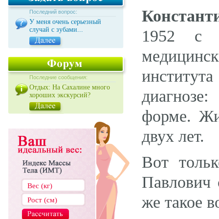
Констант
Последний вопрос:
У меня очень серьезный
случай с зубами...
1952 с 
медицинск
института
Последние сообщения:
Отдых: На Сахалине много
диагнозе:
хороших экскурсий?
форме. Жи
двух лет.
Вот толь
Павлович 
же такое 