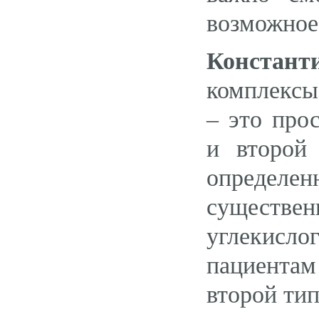
возможное
Констан
комплексы
– это про
и второй
определе
существе
углекисло
пациента
второй ти