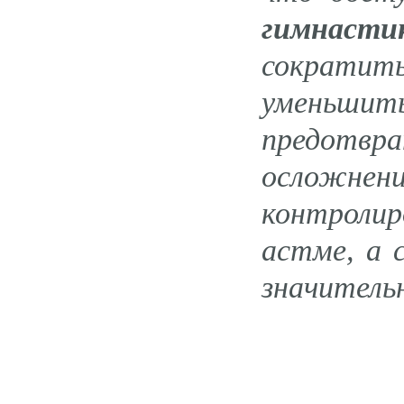
гимнаст
сократи
уменьшит
предотв
осложнен
контроли
астме, а 
значитель