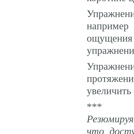
Упражнени
например
ощущения 
упражнени
Упражнени
протяжени
увеличить 
***
Резюмируя
что дост