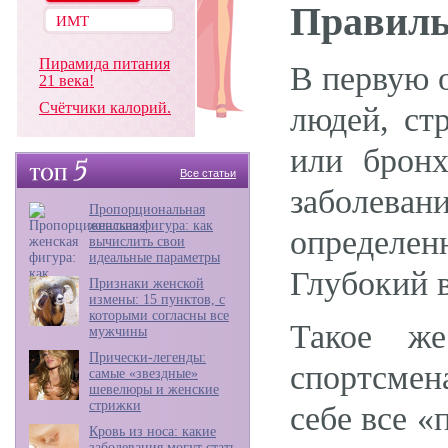
Правиль
Пирамида питания
В первую 
21 века!
Счётчики калорий.
людей, ст
или бронх
Все статьи
заболев
Пропорциональная
женская фигура: как
определе
вычислить свои
идеальные параметры
Глубокий в
Признаки женской
измены: 15 пунктов, с
которыми согласны все
Такое же
мужчины
Прически-легенды:
спортсмен
самые «звездные»
шевелюры и женские
стрижки
себе все «
Кровь из носа: какие
заболевания могут стать