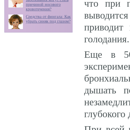
что при 
причиной носового
кровотечения?
выводитс
Средства от фингала: Как
убрать синяк под глазом?
приводит 
голодания.
Еще в 50
экспери
бронхиал
дышать п
незамедли
глубокого
При всей 