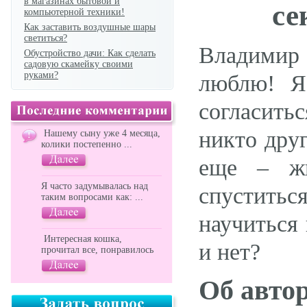
в магазинах бытовой и
се
компьютерной техники!
Как заставить воздушные шары
светиться?
Владимир
Обустройство дачи: Как сделать
садовую скамейку своими
руками?
люблю! Я
согласит
никто дру
Нашему сыну уже 4 месяца,
колики постепенно ...
еще – жи
Я часто задумывалась над
спустить
таким вопросами как: ...
научиться
Интересная кошка,
и нет?
прочитал все, понравилось
Об авто