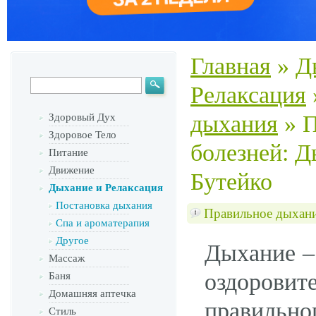
Главная
»
Д
Релаксация
дыхания
»
П
Здоровый Дух
Здоровое Тело
болезней: Д
Питание
Движение
Бутейко
Дыхание и Релаксация
Постановка дыхания
Правильное дыхание
Спа и ароматерапия
Другое
Дыхание –
Массаж
оздорови
Баня
Домашняя аптечка
правильно
Стиль