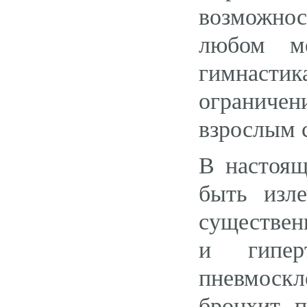
возможнос
любом м
гимнастик
ограничен
взрослым с
В настоящ
быть изл
существен
и гипер
пневмоск
бронхит, 