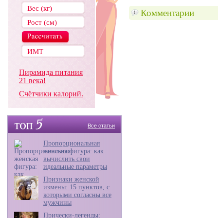
Комментарии
Пирамида питания
21 века!
Счётчики калорий.
Все статьи
Пропорциональная
женская фигура: как
вычислить свои
идеальные параметры
Признаки женской
измены: 15 пунктов, с
которыми согласны все
мужчины
Прически-легенды: