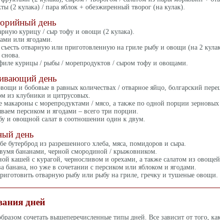
ты (2 кулака) / пара яблок + обезжиренный творог (на кулак).
лорийный день
арную курицу / сыр тофу и овощи (2 кулака).
ами или ягодами.
я съесть отварную или приготовленную на гриле рыбу и овощи (на 2 кулак
 снова.
иле курицы / рыбы / морепродуктов / сыром тофу и овощами.
живающий день
 овощи и бобовые в равных количествах / отварное яйцо, болгарский пере
ом из клубники и цитрусовых.
бе макароны с морепродуктами / мясо, а также по одной порции зерновых
ываем персиком и ягодами – всего три порции.
у и овощной салат в соотношении один к двум.
ный день
ебе бутерброд из разрешенного хлеба, мяса, помидоров и сыра.
двумя бананами, черной смородиной / крыжовником.
ной кашей с курагой, черносливом и орехами, а также салатом из овощей
ва банана, но уже в сочетании с персиком или яблоком и ягодами.
приготовить отварную рыбу или рыбу на гриле, гречку и тушеные овощи.
вания дней
разом сочетать вышеперечисленные типы дней. Все зависит от того, каки