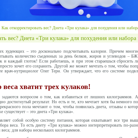
»
Как откорректировать вес? Диета «Три кулака» для похудения или набор
ть вес? Диета «Три кулака» для похудения или набора 
ех худеющих – это досконально подсчитывать калории. Причем многие
тывать количество съеденных за день белков, жиров и углеводов – БЖУ
к и каждый глоток! Если работаешь, и при этом стараешься сбросить ли
 просто хочет его сохранить. Другой же может мечтать о том, чтобы поп
ее врач-нутрициолог Олег Терн. Он утверждает, что его системе подв
 веса хватит трех кулаков!
задаются вопросом о том, как избавиться от лишних килограммов. А 
дно достигнутый результат. Но есть и те, кто мечтает хотя бы немного 
рекрасного пола мечтают о том, чтобы появилась диета, отзывы о котор
е существует – это диета «Три кулака».
авляет собой особую систему питания, которая охватывает все три вы
бора веса. То есть диету «Три кулака» можно интерпретировать по-раз
веса; для набора нескольких килограммов.