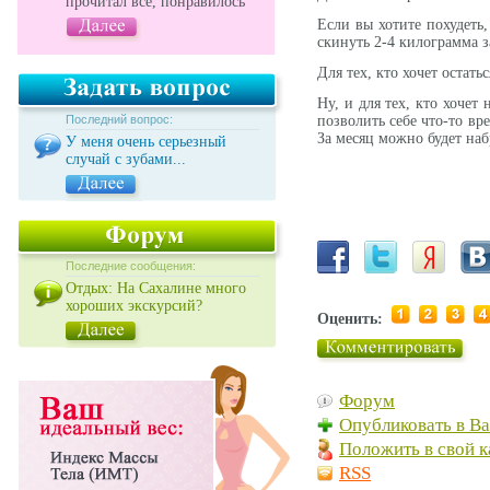
прочитал все, понравилось
Если вы хотите похудеть
скинуть 2-4 килограмма з
Для тех, кто хочет остат
Ну, и для тех, кто хочет
Последний вопрос:
позволить себе что-то в
За месяц можно будет наб
У меня очень серьезный
случай с зубами...
Последние сообщения:
Отдых: На Сахалине много
хороших экскурсий?
Оценить:
Форум
Опубликовать в В
Положить в свой к
RSS