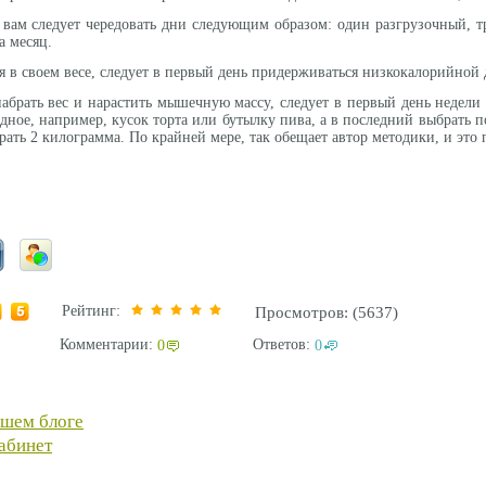
, вам следует чередовать дни следующим образом: один разгрузочный, 
а месяц.
ься в своем весе, следует в первый день придерживаться низкокалорийно
 набрать вес и нарастить мышечную массу, следует в первый день недели
редное, например, кусок торта или бутылку пива, а в последний выбрат
рать 2 килограмма. По крайней мере, так обещает автор методики, и это
Рейтинг:
Просмотров: (5637)
Комментарии:
Ответов:
0
0
ашем блоге
абинет