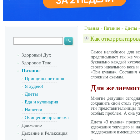
Главная
»
Питание
»
Диеты
Как откорректирова
Самое нелюбимое для вс
Здоровый Дух
предписывают так же учи
буквально каждый кусоче
Здоровое Тело
своего идеального веса и
Питание
«Три кулака». Составил 
сложным схемам.
Принципы питания
Я худею!
Для желаемого
Диеты
Многие девушки сегодня 
Еда и кулинария
сохранить свой столь тру
эти представительницы п
Напитки
особых проблем. А она уж
Очищение организма
Диета «3 кулака» предст
Движение
удержания текущего и на
поддержания имеющегося 
Дыхание и Релаксация