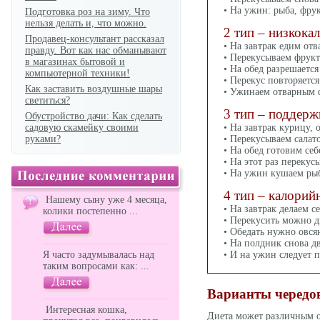
• На ужин: рыба, фрук
Подготовка роз на зиму. Что
нельзя делать и, что можно.
2 тип – низкока
Продавец-консультант рассказал
• На завтрак едим отв
правду. Вот как нас обманывают
• Перекусываем фрукт
в магазинах бытовой и
• На обед разрешаетс
компьютерной техники!
• Перекус повторяется
Как заставить воздушные шары
• Ужинаем отварным ф
светиться?
3 тип – поддер
Обустройство дачи: Как сделать
садовую скамейку своими
• На завтрак курицу,
руками?
• Перекусываем салат
• На обед готовим се
• На этот раз перекус
• На ужин кушаем рыб
4 тип – калорий
Нашему сыну уже 4 месяца,
• На завтрак делаем с
колики постепенно ...
• Перекусить можно 
• Обедать нужно овся
• На полдник снова д
Я часто задумывалась над
• И на ужин следует 
таким вопросами как: ...
Варианты чередо
Интересная кошка,
Диета может различным об