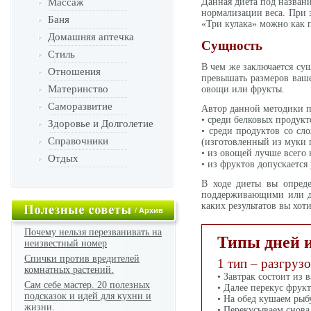
Массаж
Данная диета под назван
нормализации веса. При э
Баня
«Три кулака» можно как по
Домашняя аптечка
Сущность
Стиль
В чем же заключается су
Отношения
превышать размеров ваше
Материнство
овощи или фрукты.
Саморазвитие
Автор данной методики п
• среди белковых продукт
Здоровье и Долголетие
• среди продуктов со сл
Справочники
(изготовленный из муки 
• из овощей лучше всего 
Отдых
• из фруктов допускается
В ходе диеты вы опред
поддерживающими или для
каких результатов вы хот
/
Архив
Почему нельзя перезванивать на
Типы дней и
неизвестный номер
Спички против вредителей
1 тип – разгруз
комнатных растений.
• Завтрак состоит из 
Сам себе мастер. 20 полезных
• Далее перекус фрукт
подсказок и идей для кухни и
• На обед кушаем рыбу
жизни.
• Перекусываем снова