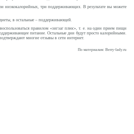
три низкокалорийных, три поддерживающих. В результате вы можете
й диеты, в остальные – поддерживающей.
 воспользоваться правилом «зигзаг плюс», т. е. на один прием пищи
ь поддерживающее питание. Остальные дни будут просто калорийными.
 подтверждают многие отзывы в сети интернет.
По материалам: Вerry-lady.ru