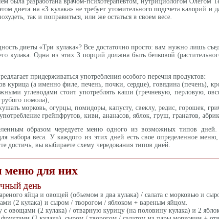
ием была разработана врачом-психотерапевтом, нутрициологом Олегом Т
том диета на «3 кулака» не требует утомительного подсчета калорий и 
худеть, так и поправиться, или же остаться в своем весе.
щность диеты «Три кулака»? Все достаточно просто: вам нужно лишь съе
го кулака. Одна из этих 3 порций должна быть белковой (растительног
редлагает придерживаться употребления особого перечня продуктов:
ов курица (а именно филе, печень, почки, сердце), говядина (печень), к
ожными углеводами стоит употреблять каши (гречневую, перловую, овся
грубого помола);
кушать морковь, огурцы, помидоры, капусту, свеклу, редис, горошек, гри
 употребление грейпфрутов, киви, ананасов, яблок, груш, гранатов, аб
еленным образом чередуете меню одного из возможных типов дней.
 набора веса. У каждого из этих дней есть свое определенное меню,
ите достичь, вы выбираете схему чередования типов дней.
 меню для них
очный день
вареного яйца и овощей (объемом в два кулака) / салата с морковью и сыр
ами (2 кулака) и сыром / творогом / яблоком + вареным яйцом.
 с овощами (2 кулака) / отварную курицу (на половину кулака) и 2 яблок
 фруктами (2 кулака), сыром / творогом / салатом из пары морковин + от