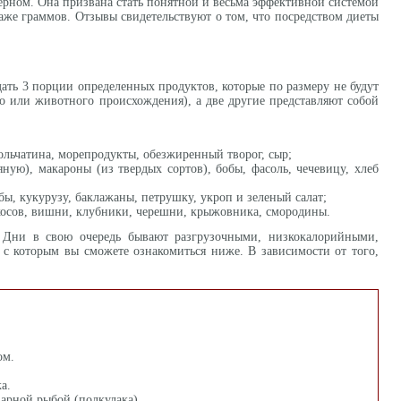
ерном. Она призвана стать понятной и весьма эффективной системой
даже граммов. Отзывы свидетельствуют о том, что посредством диеты
дать 3 порции определенных продуктов, которые по размеру не будут
о или животного происхождения), а две другие представляют собой
рольчатина, морепродукты, обезжиренный творог, сыр;
ную), макароны (из твердых сортов), бобы, фасоль, чечевицу, хлеб
бы, кукурузу, баклажаны, петрушку, укроп и зеленый салат;
рикосов, вишни, клубники, черешни, крыжовника, смородины.
 Дни в свою очередь бывают разгрузочными, низкокалорийными,
 с которым вы сможете ознакомиться ниже. В зависимости от того,
ом.
а.
варной рыбой (полкулака).