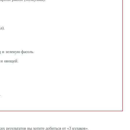
а).
ц и зеленую фасоль.
 и овощей.
.
х результатов вы хотите добиться от «3 кулаков».