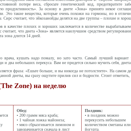
остоянной потере веса, сбросьте генетический код, предотвратите з
ю продуктивность». За основу в диете «Зона» принято некое согла
и. Это такие вещества, которые очень похожи на гормоны, но в отличие
 Сирс считает, что эйкозанойды делятся на две группы – плохие и хоро
в в качестве плохих и хороших заключается в количестве вырабатываем
с считает, что диета «Зона» является наилучшим средством регулирован
а зона длится 14 дней.
о врача, кушать надо помалу, но зато часто. Самый лучший вариант 
и два небольших перекуса. Вам не придется сильно мучить себя, диета 
ляется фраза: «Ешьте больше, и вы никогда не потолстеете». На самом де
анной диеты, вы сразу ощутите прилив сил и бодрости. Стоит отметить,
(The Zone) на неделю
Обед:
Полдник:
ается
• 200 грамм мяса краба;
• в полдник можно
• 1 чайная ложка майонеза;
перекусить небольшим
ку
• мясо сбрызгивается лимоном и
количеством сметаны или
заворачивается сначала в лист
йогурта.