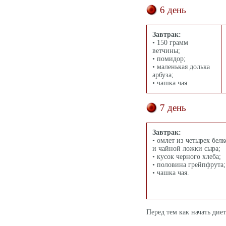
6 день
Завтрак:
• 150 грамм
ветчины;
• помидор;
• маленькая долька
арбуза;
• чашка чая.
7 день
Завтрак:
• омлет из четырех белк
и чайной ложки сыра;
• кусок черного хлеба;
• половина грейпфрута;
• чашка чая.
Перед тем как начать дие