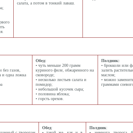
салата, а потом в тонкий лаваш.
а;
ервого
ить
я.
Обед:
Полдник:
• чуть меньше 200 грамм
• брокколи или ф
 без газов,
куриного филе, обжаренного на
залить раститель
а и одна ложка
сковороде;
маслом;
• несколько листьев салата и
• можно заменит
ра
помидор;
граммами соевого
• небольшой кусочек сыра;
• половина яблока;
• горсть орехов.
Обед
:
Полдник
:
ешанный с творогом
• такой же, как и в
• немного творога 