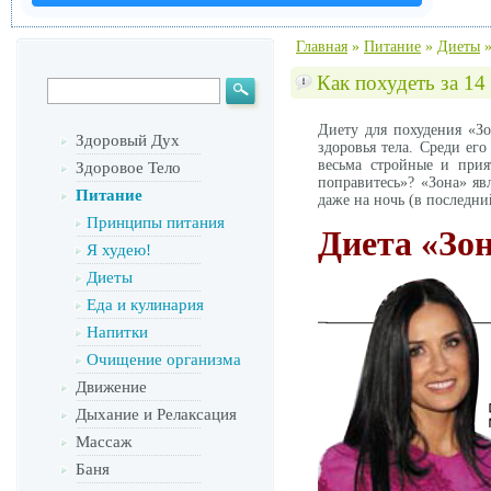
Главная
»
Питание
»
Диеты
Как похудеть за 14
Диету для похудения «З
Здоровый Дух
здоровья тела. Среди е
весьма стройные и прия
Здоровое Тело
поправитесь»? «Зона» яв
Питание
даже на ночь (в последни
Принципы питания
Диета «Зо
Я худею!
Диеты
Еда и кулинария
Напитки
Очищение организма
Движение
Дыхание и Релаксация
Массаж
Баня