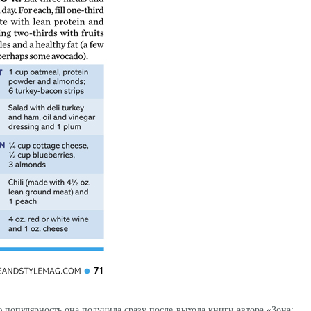
 популярность она получила сразу после выхода книги автора «Зона: