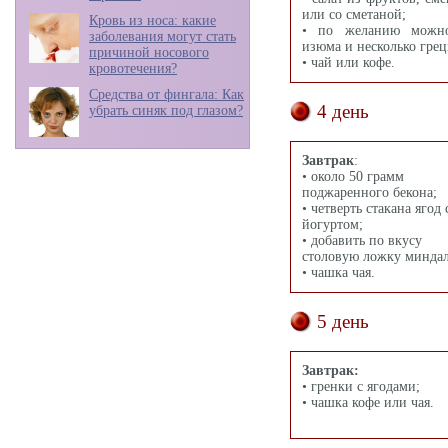
или со сметаной;
Кровь из носа: какие
• по желанию можно
заболевания могут стать
изюма и несколько грец
причиной носового
• чай или кофе.
кровотечения?
Средства от фингала: Как
4 день
убрать синяк под глазом?
Завтрак
:
• около 50 грамм
поджаренного бекона;
• четверть стакана ягод 
йогуртом;
• добавить по вкусу
столовую ложку миндал
• чашка чая.
5 день
Завтрак:
• гренки с ягодами;
• чашка кофе или чая.