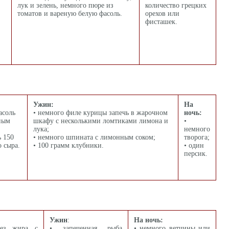
лук и зелень, немного пюре из
количество грецких
томатов и вареную белую фасоль.
орехов или
фисташек.
Ужин:
На
асоль
• немного филе курицы запечь в жарочном
ночь:
ным
шкафу с несколькими ломтиками лимона и
•
лука;
немного
ь 150
• немного шпината с лимонным соком;
творога;
 сыра.
• 100 грамм клубники.
• один
персик.
Ужин
:
На ночь:
без жира с
• запеченная рыба
• немного ветчины или