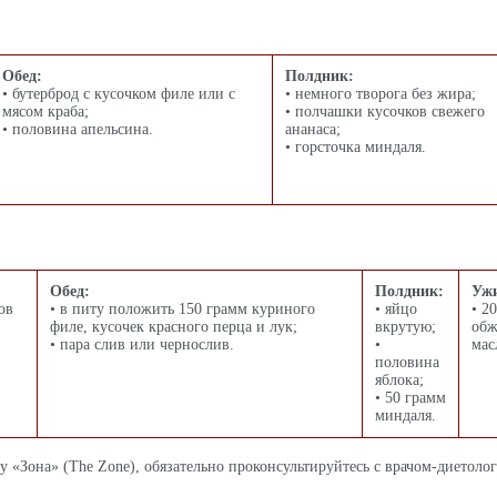
Обед:
Полдник:
• бутерброд с кусочком филе или с
• немного творога без жира;
мясом краба;
• полчашки кусочков свежего
• половина апельсина.
ананаса;
• горсточка миндаля.
Обед:
Полдник:
Уж
ов
• в питу положить 150 грамм куриного
• яйцо
• 2
филе, кусочек красного перца и лук;
вкрутую;
обж
• пара слив или чернослив.
•
мас
половина
яблока;
• 50 грамм
миндаля.
ту «Зона» (The Zone), обязательно проконсультируйтесь с врачом-диетоло