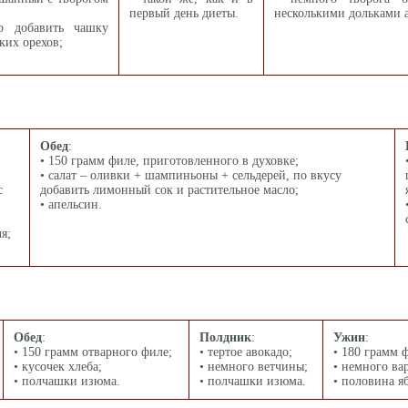
первый день диеты.
несколькими дольками а
 добавить чашку
ких орехов;
Обед
:
• 150 грамм филе, приготовленного в духовке;
• салат – оливки + шампиньоны + сельдерей, по вкусу
с
добавить лимонный сок и растительное масло;
• апельсин.
я;
Обед
:
Полдник
:
Ужин
:
• 150 грамм отварного филе;
• тертое авокадо;
• 180 грамм 
• кусочек хлеба;
• немного ветчины;
• немного ва
• полчашки изюма.
• полчашки изюма.
• половина я