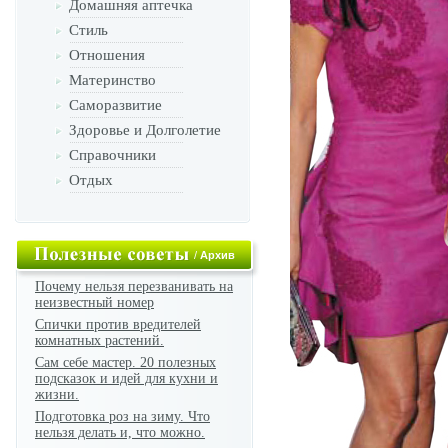
Домашняя аптечка
Стиль
Отношения
Материнство
Саморазвитие
Здоровье и Долголетие
Справочники
Отдых
/
Архив
Почему нельзя перезванивать на
неизвестный номер
Спички против вредителей
комнатных растений.
Сам себе мастер. 20 полезных
подсказок и идей для кухни и
жизни.
Подготовка роз на зиму. Что
нельзя делать и, что можно.