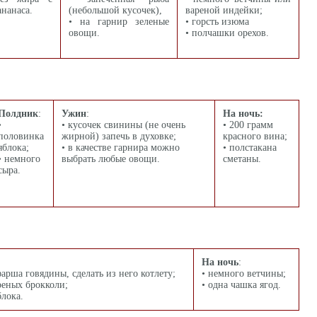
нанаса.
(небольшой кусочек),
вареной индейки;
• на гарнир зеленые
• горсть изюма
овощи.
• полчашки орехов.
Полдник
:
Ужин
:
На ночь:
•
• кусочек свинины (не очень
• 200 грамм
половинка
жирной) запечь в духовке;
красного вина;
яблока;
• в качестве гарнира можно
• полстакана
• немного
выбрать любые овощи.
сметаны.
сыра.
На
ночь
:
фарша говядины, сделать из него котлету;
• немного ветчины;
реных брокколи;
• одна чашка ягод.
блока.