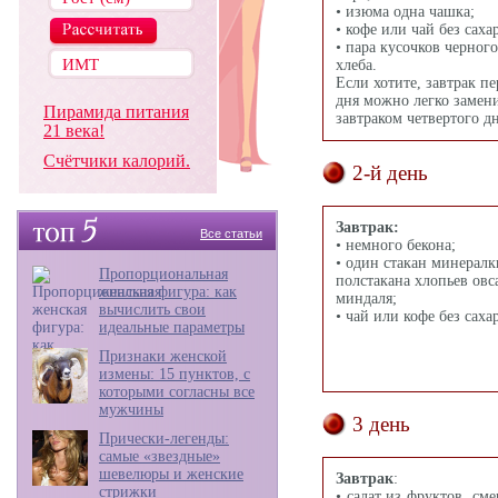
• изюма одна чашка;
• кофе или чай без сахар
• пара кусочков черного
хлеба.
Если хотите, завтрак п
дня можно легко замен
Пирамида питания
завтраком четвертого дн
21 века!
Счётчики калорий.
2-й день
Завтрак:
Все статьи
• немного бекона;
• один стакан минералки
Пропорциональная
полстакана хлопьев овс
женская фигура: как
миндаля;
вычислить свои
• чай или кофе без саха
идеальные параметры
Признаки женской
измены: 15 пунктов, с
которыми согласны все
мужчины
3 день
Прически-легенды:
самые «звездные»
шевелюры и женские
Завтрак
:
стрижки
• салат из фруктов, см