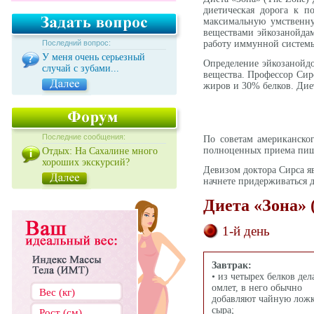
диетическая дорога к п
максимальную умственну
веществами эйкозанойдам
Последний вопрос:
работу иммунной системы.
У меня очень серьезный
Определение эйкозанойдо
случай с зубами...
вещества. Профессор Сир
жиров и 30% белков. Диет
Последние сообщения:
По советам американског
полноценных приема пищи 
Отдых: На Сахалине много
хороших экскурсий?
Девизом доктора Сирса яв
начнете придерживаться д
Диета «Зона» 
1-й день
Завтрак:
• из четырех белков дел
омлет, в него обычно
добавляют чайную лож
сыра;