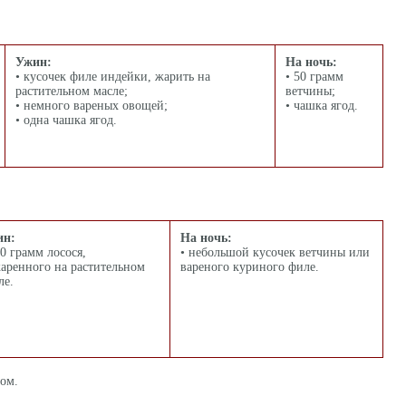
Ужин:
На ночь:
• кусочек филе индейки, жарить на
• 50 грамм
растительном масле;
ветчины;
• немного вареных овощей;
• чашка ягод.
• одна чашка ягод.
ин:
На ночь:
00 грамм лосося,
• небольшой кусочек ветчины или
аренного на растительном
вареного куриного филе.
ле.
гом.