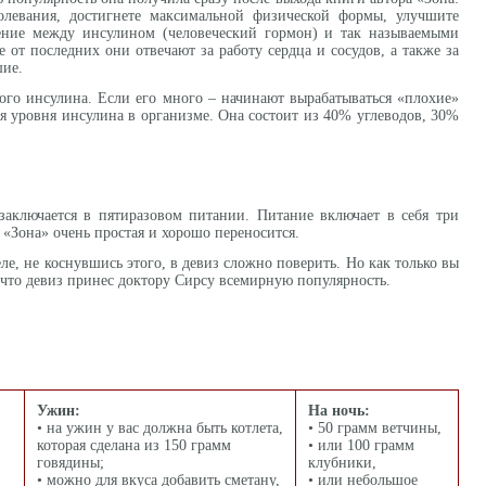
аболевания, достигнете максимальной физической формы, улучшите
шение между инсулином (человеческий гормон) и так называемыми
 от последних они отвечают за работу сердца и сосудов, а также за
шие.
ого инсулина. Если его много – начинают вырабатываться «плохие»
ия уровня инсулина в организме. Она состоит из 40% углеводов, 30%
заключается в пятиразовом питании. Питание включает в себя три
«Зона» очень простая и хорошо переносится.
ле, не коснувшись этого, в девиз сложно поверить. Но как только вы
 что девиз принес доктору Сирсу всемирную популярность.
Ужин:
На ночь:
• на ужин у вас должна быть котлета,
• 50 грамм ветчины,
которая сделана из 150 грамм
• или 100 грамм
говядины;
клубники,
• можно для вкуса добавить сметану,
• или небольшое