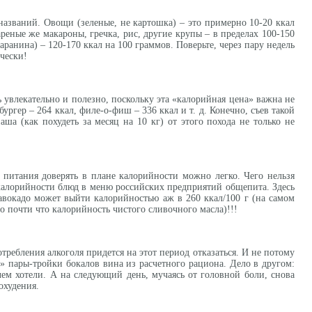
азваний. Овощи (зеленые, не картошка) – это примерно 10-20 ккал
ареные же макароны, гречка, рис, другие крупы – в пределах 100-150
баранина) – 120-170 ккал на 100 граммов. Поверьте, через пару недель
чески!
 увлекательно и полезно, поскольку эта «калорийная цена» важна не
бургер – 264 ккал, филе-о-фиш – 336 ккал и т. д. Конечно, съев такой
ша (как похудеть за месяц на 10 кг) от этого похода не только не
питания доверять в плане калорийности можно легко. Чего нельзя
 калорийности блюд в меню российских предприятий общепита. Здесь
авокадо может выйти калорийностью аж в 260 ккал/100 г (на самом
это почти что калорийность чистого сливочного масла)!!!
потребления алкоголя придется на этот период отказаться. И не потому
» пары-тройки бокалов вина из расчетного рациона. Дело в другом:
чем хотели. А на следующий день, мучаясь от головной боли, снова
охудения.