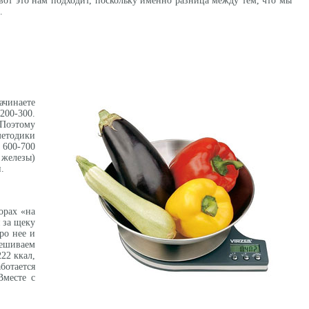
 вот это нам подходит, поскольку именно разница между тем, что мы
.
ачинаете
200-300.
 Поэтому
методики
 600-700
 железы)
.
орах «на
 за щеку
ро нее и
вешиваем
22 ккал,
ботается
Вместе с