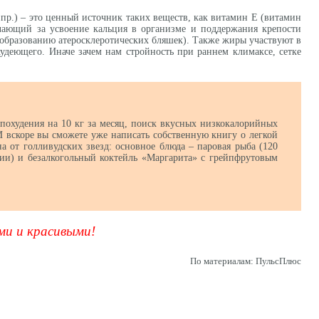
 пр.) – это ценный источник таких веществ, как витамин Е (витамин
ечающий за усвоение кальция в организме и поддержания крепости
образованию атеросклеротических бляшек). Также жиры участвуют в
худеющего. Иначе зачем нам стройность при раннем климаксе, сетке
 похудения на 10 кг за месяц, поиск вкусных низкокалорийных
И вскоре вы сможете уже написать собственную книгу о легкой
а от голливудских звезд: основное блюда – паровая рыба (120
ции) и безалкогольный коктейль «Маргарита» с грейпфрутовым
ми и красивыми!
По материалам: ПульсПлюс