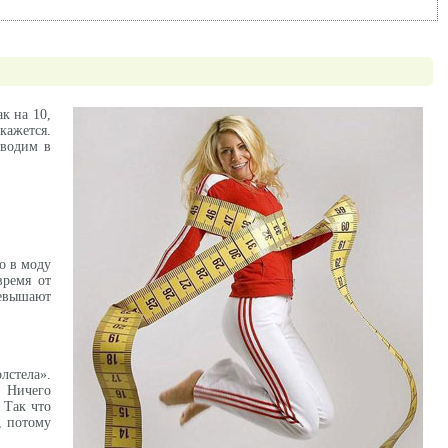
к на 10,
кажется.
иводим в
о в моду
время от
ревышают
лстела».
? Ничего
 Так что
, потому