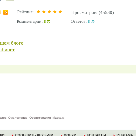
Рейтинг:
Просмотров: (45530)
Комментарии:
Ответов:
0
0
ашем блоге
абинет
олос
;
Омоложение
;
Озонотерапия
;
Массаж
;
ДКИ
СООБЩИТЬ ДРУЗЬЯМ
ФОРУМ
КОНТАКТЫ
РЕКЛАМА