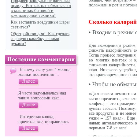
больше, чем потратил» –
Продавец-консультант рассказал
положили в рот и потра
правду. Вот как нас обманывают
в магазинах бытовой и
компьютерной техники!
Сколько калорий 
Как заставить воздушные шары
светиться?
• Входим в режим 
Обустройство дачи: Как сделать
садовую скамейку своими
руками?
Для вхождения в режим 
снижать калорийность е
Тогда процесс похудения
во многих центрах и к
снижения калорийности.
Нашему сыну уже 4 месяца,
ккал. Никакого ущерба з
колики постепенно ...
это кратковременное сниж
• Чтобы не обманы
Я часто задумывалась над
«Да я совсем немного ем
таким вопросами как: ...
глаз» определить, скольк
конфета, – это примерно 
думать забыли. Поэтому,
все продукты, и не менее
Интересная кошка,
ужин – 157 ккал». Еще
прочитал все, понравилось
навык автоматического 
первыми 7-8 кг веса!