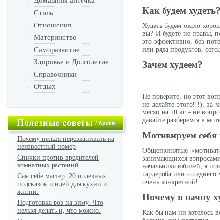
Домашняя аптечка
Как будем худеть
Стиль
Отношения
Худеть будем около хоро
вы? И будете не правы, п
Материнство
это эффективно, без пот
Саморазвитие
или ряда продуктов, сег
Здоровье и Долголетие
Зачем худеем?
Справочники
Отдых
Не поверите, но этот воп
не делайте этого!!!), за
месяц на 10 кг – не вопр
давайте разберемся в мот
/
Архив
Мотивируем себя 
Почему нельзя перезванивать на
неизвестный номер
Общепринятые «мотивато
Спички против вредителей
занимающихся вопросами з
комнатных растений.
начальника юбилей, я поя
гардероба или соседнего 
Сам себе мастер. 20 полезных
очень конкретной!
подсказок и идей для кухни и
жизни.
Почему я начну х
Подготовка роз на зиму. Что
нельзя делать и, что можно.
Как бы нам ни хотелось ве