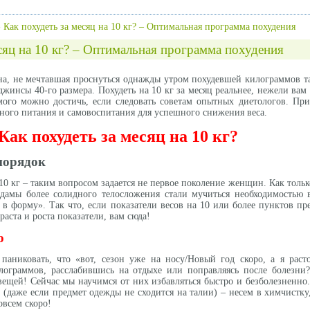
»
Как похудеть за месяц на 10 кг? – Оптимальная программа похудения
сяц на 10 кг? – Оптимальная программа похудения
а, не мечтавшая проснуться однажды утром похудевшей килограммов та
жинсы 40-го размера. Похудеть на 10 кг за месяц реальнее, нежели вам 
мого можно достичь, если следовать советам опытных диетологов. Пр
ного питания и самовоспитания для успешного снижения веса.
Как похудеть за месяц на 10 кг?
порядок
 10 кг – таким вопросом задается не первое поколение женщин. Как тольк
дамы более солидного телосложения стали мучиться необходимостью 
 в форму». Так что, если показатели весов на 10 или более пунктов п
раста и роста показатели, вам сюда!
о
аниковать, что «вот, сезон уже на носу/Новый год скоро, а я расто
лограммов, расслабившись на отдыхе или поправляясь после болезни
вещей! Сейчас мы научимся от них избавляться быстро и безболезненно.
даже если предмет одежды не сходится на талии) – несем в химчистку
овсем скоро!