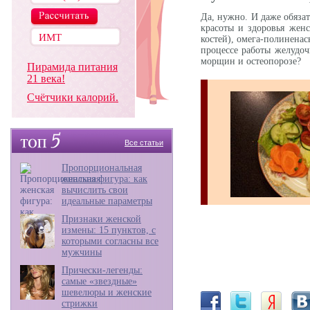
Да, нужно. И даже обяза
красоты и здоровья жен
костей), омега-полинена
процессе работы желудоч
морщин и остеопорозе?
Пирамида питания
21 века!
Счётчики калорий.
Все статьи
Пропорциональная
женская фигура: как
вычислить свои
идеальные параметры
Признаки женской
измены: 15 пунктов, с
которыми согласны все
мужчины
Прически-легенды:
самые «звездные»
шевелюры и женские
стрижки