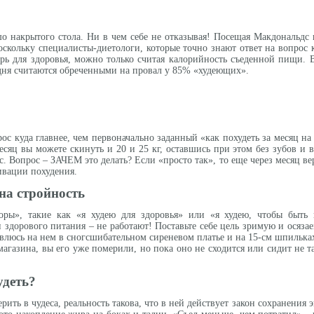
?
шо накрытого стола. Ни в чем себе не отказывая! Посещая Макдональдс 
оскольку специалисты-диетологи, которые точно знают ответ на вопрос ка
ерь для здоровья, можно только считая калорийность съеденной пищи. В
одня считаются обреченными на провал у 85% «худеющих».
рос куда главнее, чем первоначально заданный «как похудеть за месяц на
 месяц вы можете скинуть и 20 и 25 кг, оставшись при этом без зубов и 
ос. Вопрос – ЗАЧЕМ это делать? Если «просто так», то еще через месяц в
ивации похудения.
на стройность
ры», такие как «я худею для здоровья» или «я худею, чтобы быть 
дорового питания – не работают! Поставьте себе цель зримую и осязаем
влюсь на нем в сногсшибательном сиреневом платье и на 15-см шпильках
магазина, вы его уже померили, но пока оно не сходится или сидит не т
удеть?
рить в чудеса, реальность такова, что в ней действует закон сохранения 