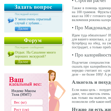
• Строгий расчет
Также в помощь худеющим
на 100 граммов. Фрукты (
Последний вопрос:
ккал на 100 г готового пр
У меня очень серьезный
включения режима калорий
случай с зубами...
• Про Макдональд
Идем туда обязательно! И
для вашего кошелька, а дл
бутерброд на обед, на у
пострадает, а только приб
Последние сообщения:
Отдых: На Сахалине много
• Про калорийность
хороших экскурсий?
Подсчетам специалистов 
сказать про калорийност
нередко считают их «для
деле – не более 100)! А р
Алкоголь и похуд
Если ваша цель – похудеть
даже, что алкоголь очен
как только вы выпили, в
позволили себе какое-ни
Нужно ли есть ж