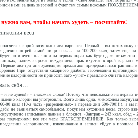
 это накопление жира на боках и талии. «Съел меньше, чем потратил» –
ченной нами за день энергией и будет тем самым искомым ПОХУДЕНИЕМ
нужно вам, чтобы начать худеть – посчитайте!
снижения веса
подсчета калорий возможны два варианта. Первый – вы потихоньку н
жедневно потребляемой пищи сначала на 100-200 ккал, затем еще на 
 будет идти очень плавно и на первых порах как будто даже незаметно.
линиках, занимающихся похудением, практикуется второй вариант 
 Первые два-три дня худеющим предлагают придерживаться рациона в
доровью (при отсутствии сахарного диабета, заболеваний щитовидной
ение калорийности не приносит, зато «учит» правильно считать калории
вать себя…
 – и не худею!» – знакомые слова? Потому что невозможно на первых п
о именно калорий вы употребили. Всего лишь одна, мимоходом засунутая
60-80 ккал (10-я часть «разрешенных» в первые дни 600-700!!!), а вы п
 дабы не заниматься самообманом, покупаем кухонные весы, строго вз
 скрупулезно записываем данные в блокнот: «Завтрак – 243 ккал, обед – 2
 раз подчеркнем: все эти меры КРАТКОВРЕМЕННЫЕ. Как только выра
определения калорийности, взвешивания и записи уйдут в прошлое. 