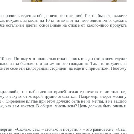
и прочие заведения общественного питания! Так не бывает, скажете
к похудеть за месяц на 10 кг, отвечают на него однозначно: сделать
се остальные диеты, основанные на отказе от какого-либо продукта
 10 кг». Потому что полностью отказавшись от еды (ни в коем случае
волос из-за белкового и витаминного голодания. Так что похудеть за
ернете себе эти килограммы сторицей, да еще и с прибытком. Поэтому
красивой», по наблюдению врачей-психотерапевтов и диетологов,
ую, такую, от которой трудно отказаться. Например: «через месяц у
». Сиреневое платье при этом должно быть не из мечты, а из вашего
ак, как вам хочется. В общем, мысль ясна? Цель должна быть очень и
энергии. «Сколько съел – столько и потратил» – это равновесие. «Съел