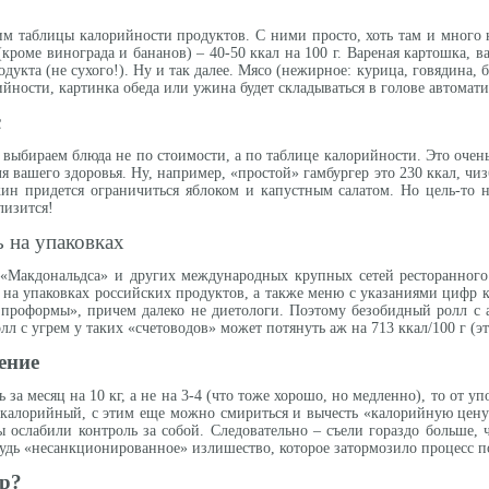
 таблицы калорийности продуктов. С ними просто, хоть там и много н
кроме винограда и бананов) – 40-50 ккал на 100 г. Вареная картошка, в
одукта (не сухого!). Ну и так далее. Мясо (нежирное: курица, говядина, 
ности, картинка обеда или ужина будет складываться в голове автомати
с
 выбираем блюда не по стоимости, а по таблице калорийности. Это очень
я вашего здоровья. Ну, например, «простой» гамбургер это 230 ккал, чиз
жин придется ограничиться яблоком и капустным салатом. Но цель-то на
лизится!
 на упаковках
«Макдональдса» и других международных крупных сетей ресторанного 
ь на упаковках российских продуктов, а также меню с указаниями цифр
 проформы», причем далеко не диетологи. Поэтому безобидный ролл с 
олл с угрем у таких «счетоводов» может потянуть аж на 713 ккал/100 г (
ение
 за месяц на 10 кг, а не на 3-4 (что тоже хорошо, но медленно), то от у
ь калорийный, с этим еще можно смириться и вычесть «калорийную цену
ы ослабили контроль за собой. Следовательно – съели гораздо больше, 
будь «несанкционированное» излишество, которое затормозило процесс п
ир?