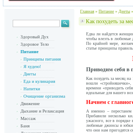
Главная
»
Питание
»
Диеты
Как похудеть за ме
Едва ли найдется женщин
Здоровый Дух
чтобы влезть в любимые д
По крайней мере, желае
Здоровое Тело
статье принципы правиль
Питание
Принципы питания
Я худею!
Приводим себя в 
Диеты
Как похудеть за месяц на
Еда и кулинария
вошли «стройняшечки», 
времени «приводить себя
Напитки
идеальные для вашего воз
Очищение организма
Начнем с главног
Движение
Дыхание и Релаксация
А именно – перестанем п
Прибавили несколько ки
Массаж
ужасного, все в порядке 
любимые джинсы и юбки (
Баня
что они нам пригодятся с