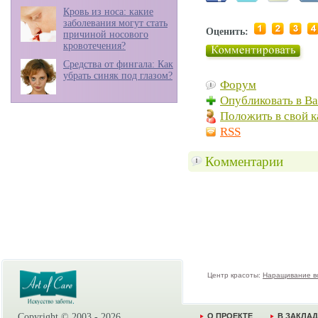
Кровь из носа: какие
заболевания могут стать
Оценить:
причиной носового
кровотечения?
Средства от фингала: Как
убрать синяк под глазом?
Форум
Опубликовать в В
Положить в свой к
RSS
Комментарии
Центр красоты:
Наращивание в
Copyright © 2003 -
2026
О ПРОЕКТЕ
В ЗАКЛА