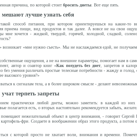
твенная причина, по которой стоит
бросить диеты
. Вот еще пять.
 мешают лучше узнать себя
акой способ питания, при котором ориентируешься на какие-то в
мя приема пищи, вид продуктов и так далее. А вовсе не на свои ощущ
ы мне хочется - жидкой, твердой, горячей, холодной, сладкой, солен
тость?
» возникает «мне нужно съесть». Мы не наслаждаемся едой, не получаем
собственные ощущения, а не на внешние параметры, помогает нам в самоп
апевт, автор и соавтор книг «
Как похудеть без диет
, запретов и кало
без умения различать простые телесные потребности - жажду и голод, со
ее высокого уровня?»
ться к сигналам тела, а в более широком смысле - делают невозможным
 учат терпеть запреты
нием практически любой диеты, можно заметить: в каждой из них 
ые полагается есть, о вторых настоятельно рекомендуется забыть, желате
о помещают нежелательный объект в центр внимания, - говорит Сергей 
ть картофель-фри. Создаете в воображении образ этого продукта, а потом 
иться с которой просто не хватает воли, внимания и времени. Помеч