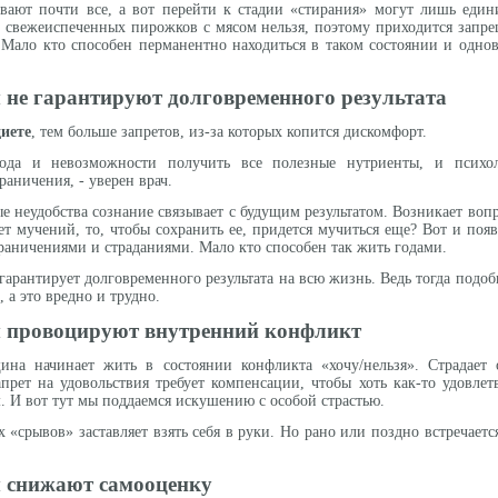
евают почти все, а вот перейти к стадии «стирания» могут лишь един
с свежеиспеченных пирожков с мясом нельзя, поэтому приходится запре
. Мало кто способен перманентно находиться в таком состоянии и одно
 не гарантируют долговременного результата
иете
, тем больше запретов, из-за которых копится дискомфорт.
ода и невозможности получить все полезные нутриенты, и психол
раничения, - уверен врач.
 неудобства сознание связывает с будущим результатом. Возникает вопр
ет мучений, то, чтобы сохранить ее, придется мучиться еще? Вот и появ
ограничениями и страданиями. Мало кто способен так жить годами.
 гарантирует долговременного результата на всю жизнь. Ведь тогда под
 а это вредно и трудно.
 провоцируют внутренний конфликт
ина начинает жить в состоянии конфликта «хочу/нельзя». Страдае
прет на удовольствия требует компенсации, чтобы хоть как-то удовлет
. И вот тут мы поддаемся искушению с особой страстью.
 «срывов» заставляет взять себя в руки. Но рано или поздно встречаетс
 снижают самооценку