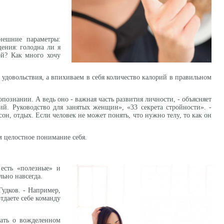
нешние параметры:
ения: голодна ли я
ой? Как много хочу
 удовольствия, а впихиваем в себя количество калорий в правильном
ознании. А ведь оно - важная часть развития личности, - объясняет
рий. Руководство для занятых женщин», «33 секрета стройности». -
н, отдых. Если человек не может понять, что нужно телу, то как он
 целостное понимание себя.
есть «полезные» и
льно навсегда.
Гудков. - Например,
отдаете себе команду
тать о вожделенном