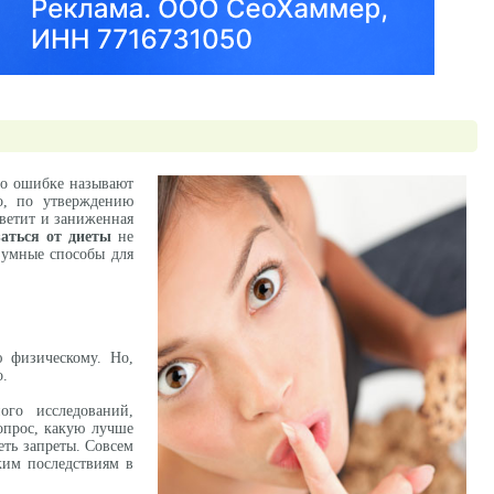
по ошибке называют
о, по утверждению
ветит и заниженная
аться от диеты
не
зумные способы для
ю физическому. Но,
о.
ого исследований,
опрос, какую лучше
еть запреты. Совсем
ким последствиям в