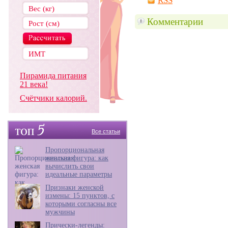
RSS
Комментарии
Пирамида питания
21 века!
Счётчики калорий.
Все статьи
Пропорциональная
женская фигура: как
вычислить свои
идеальные параметры
Признаки женской
измены: 15 пунктов, с
которыми согласны все
мужчины
Прически-легенды: