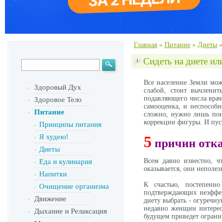
Главная
»
Питание
»
Диеты
Сидеть на диете и
Все население Земли мож
Здоровый Дух
слабой, стоит вычлени
подавляющего числа врач
Здоровое Тело
самооценка, и неспособ
Питание
сложно, нужно лишь поня
коррекции фигуры. И пуст
Принципы питания
Я худею!
5
причин отка
Диеты
Всем давно известно, 
Еда и кулинария
оказывается, они неполе
Напитки
К счастью, постепенно
Очищение организма
подтверждающих неэффек
Движение
диету выбрать - огуречну
недавно женщин интересо
Дыхание и Релаксация
будущем приведет ограни