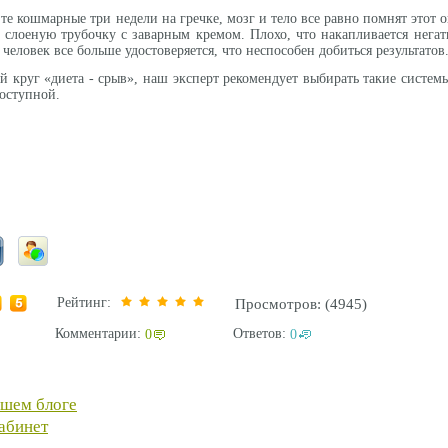
 те кошмарные три недели на гречке, мозг и тело все равно помнят этот о
слоеную трубочку с заварным кремом. Плохо, что накапливается нега
человек все больше удостоверяется, что неспособен добиться результатов
 круг «диета - срыв», наш эксперт рекомендует выбирать такие системы
доступной.
Рейтинг:
Просмотров: (4945)
Комментарии:
Ответов:
0
0
ашем блоге
абинет