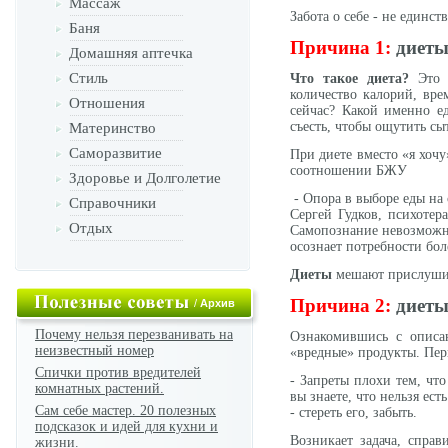
Массаж
Забота о себе - не единс
Баня
Причина 1:
диеты
Домашняя аптечка
Стиль
Что такое диета?
Это т
количество калорий, вре
Отношения
сейчас? Какой именно ед
съесть, чтобы ощутить сы
Материнство
Саморазвитие
При диете вместо «я хочу
соотношении БЖУ
Здоровье и Долголетие
- Опора в выборе еды на 
Справочники
Сергей Гудков, психотер
Отдых
Самопознание невозможно 
осознает потребности бол
Диеты
мешают прислушива
Причина 2:
диеты
/
Архив
Почему нельзя перезванивать на
Ознакомившись с описа
неизвестный номер
«вредные» продукты. Перв
Спички против вредителей
- Запреты плохи тем, чт
комнатных растений.
вы знаете, что нельзя ес
Сам себе мастер. 20 полезных
- стереть его, забыть.
подсказок и идей для кухни и
Возникает задача, справ
жизни.