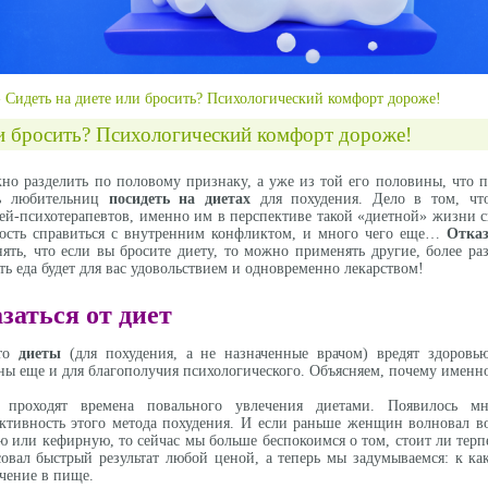
»
Сидеть на диете или бросить? Психологический комфорт дороже!
ли бросить? Психологический комфорт дороже!
но разделить по половому признаку, а уже из той его половины, что 
ть любительниц
посидеть на диетах
для похудения. Дело в том, чт
ей-психотерапевтов, именно им в перспективе такой «диетной» жизни с
ность справиться с внутренним конфликтом, и много чего еще…
Отказ
ть, что если вы бросите диету, то можно применять другие, более ра
ь еда будет для вас удовольствием и одновременно лекарством!
заться от диет
что
диеты
(для похудения, а не назначенные врачом) вредят здоровь
зны еще и для благополучия психологического. Объясняем, почему именн
 проходят времена повального увлечения диетами. Появилось мн
тивность этого метода похудения. И если раньше женщин волновал в
ю или кефирную, то сейчас мы больше беспокоимся о том, стоит ли терп
вал быстрый результат любой ценой, а теперь мы задумываемся: к ка
чение в пище.