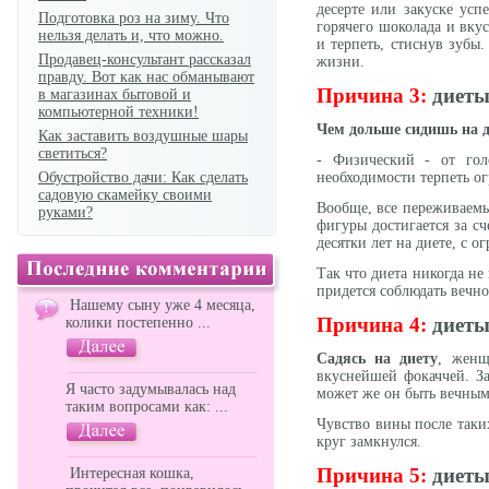
десерте или закуске усп
Подготовка роз на зиму. Что
горячего шоколада и вку
нельзя делать и, что можно.
и терпеть, стиснув зубы
Продавец-консультант рассказал
жизни.
правду. Вот как нас обманывают
Причина 3:
диеты
в магазинах бытовой и
компьютерной техники!
Чем дольше сидишь на д
Как заставить воздушные шары
светиться?
- Физический - от гол
Обустройство дачи: Как сделать
необходимости терпеть ог
садовую скамейку своими
Вообще, все переживаемые
руками?
фигуры достигается за сч
десятки лет на диете, с 
Так что диета никогда не
придется соблюдать вечно,
Нашему сыну уже 4 месяца,
Причина 4:
диеты
колики постепенно ...
Садясь на диету
, женщ
вкуснейшей фокаччей. За
Я часто задумывалась над
может же он быть вечным
таким вопросами как: ...
Чувство вины после таких
круг замкнулся.
Причина 5:
диеты
Интересная кошка,