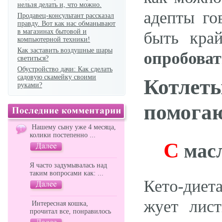
нельзя делать и, что можно.
адепты го
Продавец-консультант рассказал
правду. Вот как нас обманывают
в магазинах бытовой и
быть кра
компьютерной техники!
Как заставить воздушные шары
опробоват
светиться?
Обустройство дачи: Как сделать
садовую скамейку своими
Котлет
руками?
помогаю
Нашему сыну уже 4 месяца,
колики постепенно ...
C
мас
Я часто задумывалась над
таким вопросами как: ...
Кето-диет
жует лист
Интересная кошка,
прочитал все, понравилось