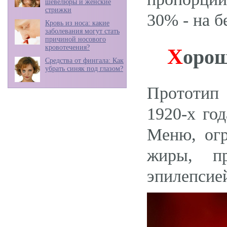
шевелюры и женские
стрижки
30% - на б
Кровь из носа: какие
заболевания могут стать
причиной носового
кровотечения?
Х
орош
Средства от фингала: Как
убрать синяк под глазом?
Прототип 
1920-х го
Меню, ог
жиры, пр
эпилепсие