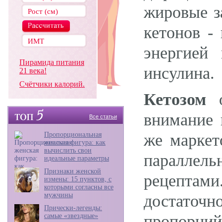
жировые з
кетонов -
энергией
Пирамида питания
инсулина.
21 века!
Счётчики калорий.
Кетозом
о
внимание 
Все статьи
Пропорциональная
же маркет
женская фигура: как
вычислить свои
параллель
идеальные параметры
Признаки женской
рецептам
измены: 15 пунктов, с
которыми согласны все
мужчины
достаточн
Прически-легенды:
самые «звездные»
пропорций