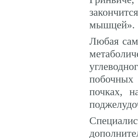
закончится
мышцей».
Любая сам
метаболи
углеводн
побочных 
почках, н
поджелудо
Специал
дополните