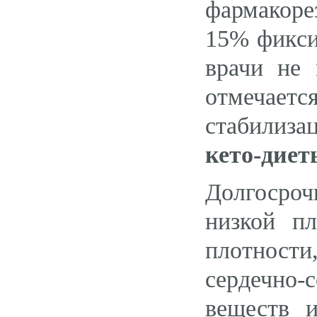
фармакоре
15% фикси
врачи не 
отмечаетс
стабилизац
кето-диет
Долгосроч
низкой п
плотности
сердечно
веществ 