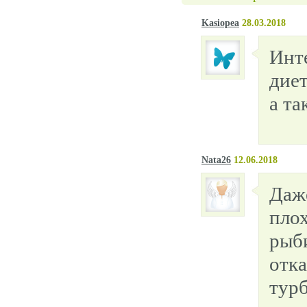
Kasiopea
28.03.2018
Инте
диет
а та
Nata26
12.06.2018
Даже
пло
рыби
отка
турб