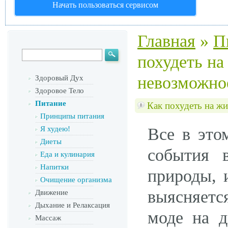
Начать пользоваться сервисом
Главная
»
П
похудеть на
невозможно
Здоровый Дух
Здоровое Тело
Питание
Как похудеть на ж
Принципы питания
Я худею!
Все в это
Диеты
события 
Еда и кулинария
Напитки
природы, 
Очищение организма
выясняетс
Движение
Дыхание и Релаксация
моде на д
Массаж