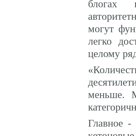
блогах
авторитет
могут фун
легко дос
целому ряд
«Количес
десятиле
меньше. М
категоричн
Главное -
кетонов