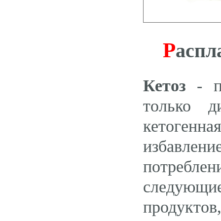
Р
аспл
Кетоз
- пр
только д
кетогенн
избавлен
потребл
следующие
продуктов,