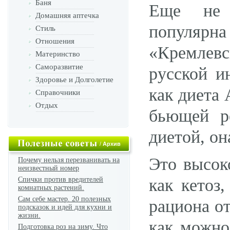
Баня
Еще не 
Домашняя аптечка
популярн
Стиль
Отношения
«Кремлевс
Материнство
Саморазвитие
русской и
Здоровье и Долголетие
как диета
Справочники
Отдых
бьющей р
диетой, он
/
Архив
Это высок
Почему нельзя перезванивать на
неизвестный номер
Спички против вредителей
как кетоз
комнатных растений.
Сам себе мастер. 20 полезных
рациона о
подсказок и идей для кухни и
жизни.
как можно
Подготовка роз на зиму. Что