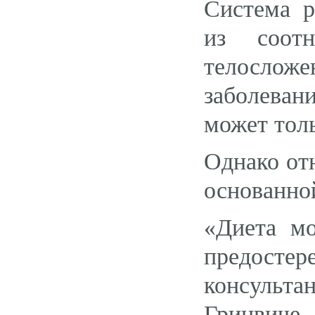
Система р
из соот
телосложе
заболеван
может толь
Однако от
основанной
«Диета мо
предост
консульт
Гринвиче,