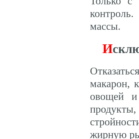
Только с
контроль.
массы.
И
склю
Отказатьс
макарон, 
овощей и
продукты,
стройности
жирную ры