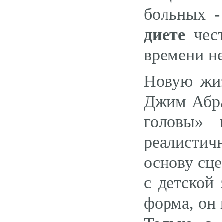
больных -
диете
чест
времени н
Новую жиз
Джим Абра
головы» 
реалистич
основу сц
с детской
форма, он 