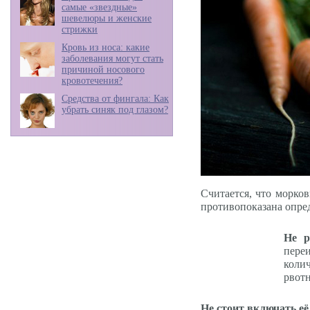
самые «звездные»
шевелюры и женские
стрижки
Кровь из носа: какие
заболевания могут стать
причиной носового
кровотечения?
Средства от фингала: Как
убрать синяк под глазом?
Считается, что морко
противопоказана опре
Не р
пере
колич
рвот
Не стоит включать её