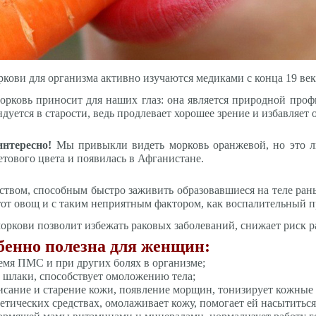
кови для организма активно изучаются медиками с конца 19 века
рковь приносит для наших глаз: она является природной проф
ндуется в старости, ведь продлевает хорошее зрение и избавляет
интересно!
Мы привыкли видеть морковь оранжевой, но это ли
тового цвета и появилась в Афганистане.
ством, способным быстро заживить образовавшиеся на теле раны
от овощ и с таким неприятным фактором, как воспалительный про
оркови позволит избежать раковых заболеваний, снижает риск 
бенно полезна для женщин:
емя ПМС и при других болях в организме;
 шлаки, способствует омоложению тела;
сание и старение кожи, появление морщин, тонизирует кожные
етических средствах, омолаживает кожу, помогает ей насытить