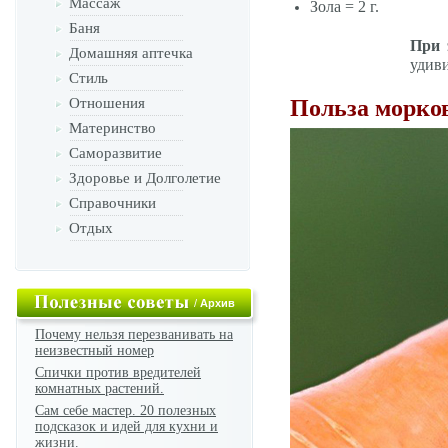
Массаж
Зола = 2 г.
Баня
При 
Домашняя аптечка
удиви
Стиль
Отношения
Польза морко
Материнство
Саморазвитие
Здоровье и Долголетие
Справочники
Отдых
/
Архив
Почему нельзя перезванивать на
неизвестный номер
Спички против вредителей
комнатных растений.
Сам себе мастер. 20 полезных
подсказок и идей для кухни и
жизни.