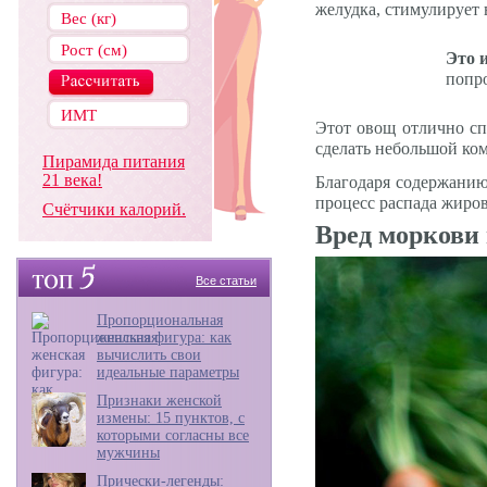
желудка, стимулирует 
Это 
попр
Этот овощ отлично сп
сделать небольшой ком
Пирамида питания
21 века!
Благодаря содержанию 
процесс распада жиров
Счётчики калорий.
Вред моркови 
Все статьи
Пропорциональная
женская фигура: как
вычислить свои
идеальные параметры
Признаки женской
измены: 15 пунктов, с
которыми согласны все
мужчины
Прически-легенды: