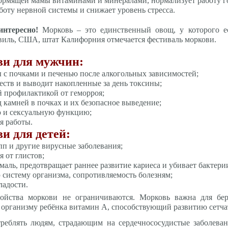
ормящей мамы витаминами и минералами, нормализует работу го
боту нервной системы и снижает уровень стресса.
интересно!
Морковь – это единственный овощ, у которого ес
виль, США, штат Калифорния отмечается фестиваль моркови.
ви для мужчин:
 с почками и печенью после алкогольных зависимостей;
еств и выводит накопленные за день токсины;
 профилактикой от геморроя;
 камней в почках и их безопасное выведение;
 и сексуальную функцию;
я работы.
и для детей:
пп и другие вирусные заболевания;
 от глистов;
маль, предотвращает раннее развитие кариеса и убивает бактери
систему организма, сопротивляемость болезням;
ладости.
ойства моркови не ограничиваются. Морковь важна для бе
 организму ребёнка витамин А, способствующий развитию сетчат
реблять людям, страдающим на сердечнососудистые заболеван