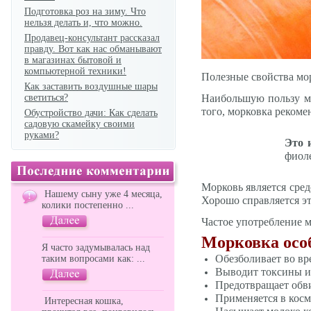
Подготовка роз на зиму. Что
нельзя делать и, что можно.
Продавец-консультант рассказал
правду. Вот как нас обманывают
в магазинах бытовой и
компьютерной техники!
Полезные свойства мор
Как заставить воздушные шары
светиться?
Наибольшую пользу мо
того, морковка рекоме
Обустройство дачи: Как сделать
садовую скамейку своими
руками?
Это 
фиоле
Морковь является сред
Нашему сыну уже 4 месяца,
Хорошо справляется эт
колики постепенно ...
Частое употребление м
Морковка осо
Я часто задумывалась над
Обезболивает во вр
таким вопросами как: ...
Выводит токсины и
Предотвращает обви
Применяется в косм
Интересная кошка,