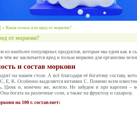
!
»
Какая польза или вред от моркови?
ред от моркови?
м из наиболее популярных продуктов, которые мы едим как в сы
в чём же заключается вред и польза моркови для организма чело
ость и состав моркови
укт на нашем столе. А всё благодаря её богатому составу, кот
C, E, K. Особенно выделяется витамин C. Помимо всем известн
, Цинк и, конечно же, железо. Не забудем и про каротин – 
Она богата на различные соли, а также на фруктозу и сахарозу.
кови на 100 г. составляет: