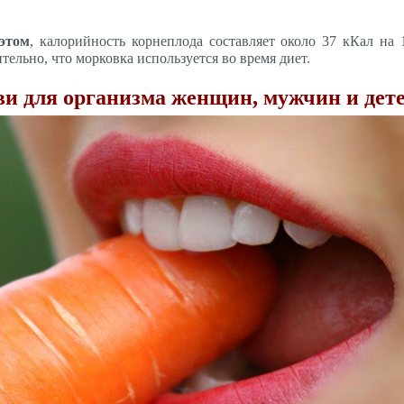
этом
, калорийность корнеплода составляет около 37 кКал на 
тельно, что морковка используется во время диет.
ви для организма женщин, мужчин и дет