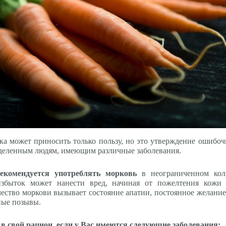
вка может приносить только пользу, но это утверждение ошибоч
деленным людям, имеющим различные заболевания.
екомендуется употреблять морковь
в неограниченном коли
избыток может нанести вред, начиная от пожелтения кожи
ество моркови вызывает состояние апатии, постоянное желание 
ные позывы.
 в свой рацион, если у Вас имеются следующие заболевания: