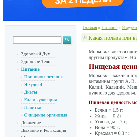
Главная
»
Питание
»
Я худею
Какая польза или в
Морковь является одни
Здоровый Дух
другим продуктам. Но 
Здоровое Тело
Пищевая ценн
Питание
Морковь – важный прод
Принципы питания
витамины групп A, B, 
Я худею!
Калий, Кальций, Медь
Диеты
нужного для здоровья. 
Еда и кулинария
Пищевая ценность мор
Напитки
Белки = 1,5 г;
Очищение организма
Жиры = 0,2 г;
Углеводы = 7 г;
Движение
Вода = 90 г;
Дыхание и Релаксация
Крахмал = 0,3 г;