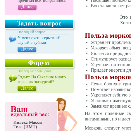
Насыщает молоко к
прочитал все, понравилось
Восстанавливает ра
Это 
Холт
Последний вопрос:
Польза морко
У меня очень серьезный
Устраняет проблемы
случай с зубами...
Ускоряет обмен вещ
Является природной
Стимулирует распад
Улучшает потенцию
Придает энергии дл
Последние сообщения:
Польза морков
Отдых: На Сахалине много
хороших экскурсий?
Лечит бронхит, гри
Помогает избавиться
Укрепляет зубную э
Усиливает именную 
Заменяет вредные с
На этом полезные св
витаминами, но и даст
Морковь следует упот