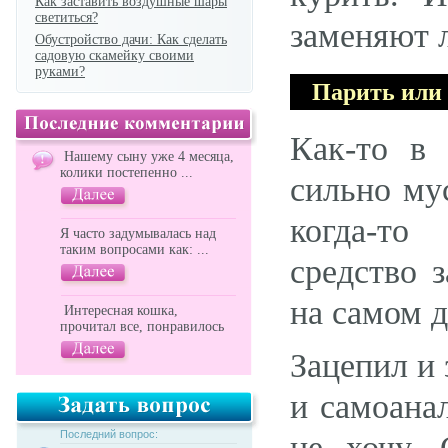
Как заставить воздушные шары
светиться?
заменяют 
Обустройство дачи: Как сделать
садовую скамейку своими
руками?
Парить или
Как-то в 
Нашему сыну уже 4 месяца,
колики постепенно ...
сильно мус
когда-то
Я часто задумывалась над
таким вопросами как: ...
средство 
на самом д
Интересная кошка,
прочитал все, понравилось
Зацепил и 
и самоанал
Последний вопрос:
не хочу. 