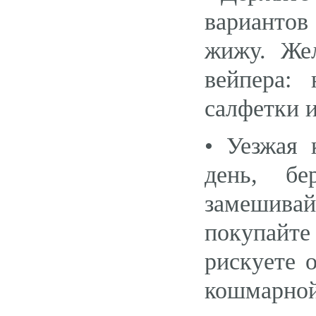
вариантов
жижу. Же
вейпера: 
салфетки и 
• Уезжая 
день, б
замешива
покупайте
рискуете о
кошмарно