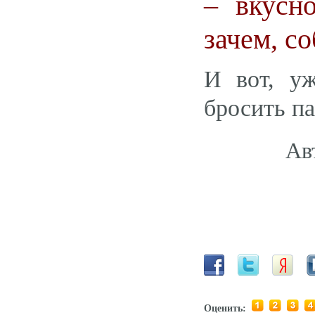
– вкусно
зачем, со
И вот, уж
бросить па
Ав
Оценить: