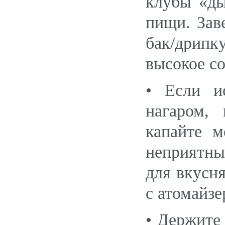
клубы «ды
пищи. Зав
бак/дрипку
высокое с
• Если и
нагаром,
капайте 
неприятны
для вкусн
с атомайзе
• Держите