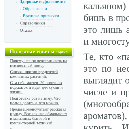
Здоровье и Долголетие
кальяном)
Образ жизни
бишь в про
Вредные привычки
Справочники
это лишь а
Отдых
и многосту
/
Архив
Те, кто «п
Почему нельзя перезванивать на
это по не
неизвестный номер
Спички против вредителей
комнатных растений.
выглядит 
Сам себе мастер. 20 полезных
подсказок и идей для кухни и
числе и п
жизни.
Подготовка роз на зиму. Что
(многооб
нельзя делать и, что можно.
Продавец-консультант рассказал
ароматов)
правду. Вот как нас обманывают
в магазинах бытовой и
компьютерной техники!
курить. 