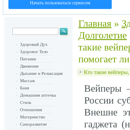
Начать пользоваться сервисом
Главная
»
З
Долголетие
такие вейпе
Здоровый Дух
Здоровое Тело
помогает ли
Питание
Движение
Кто такие вейперы,
Дыхание и Релаксация
Массаж
Вейперы –
Баня
Домашняя аптечка
России суб
Стиль
Внешне эт
Отношения
Материнство
гаджета (
Саморазвитие