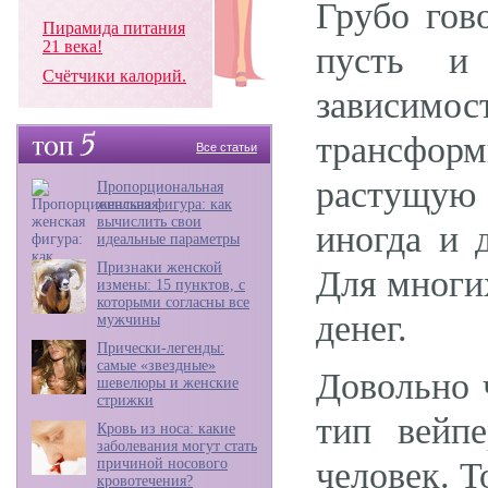
Грубо гов
Пирамида питания
21 века!
пусть и 
Счётчики калорий.
зависимо
трансфор
Все статьи
растущую 
Пропорциональная
женская фигура: как
вычислить свои
иногда и 
идеальные параметры
Признаки женской
Для многих
измены: 15 пунктов, с
которыми согласны все
денег.
мужчины
Прически-легенды:
самые «звездные»
Довольно 
шевелюры и женские
стрижки
тип вейп
Кровь из носа: какие
заболевания могут стать
причиной носового
человек. Т
кровотечения?