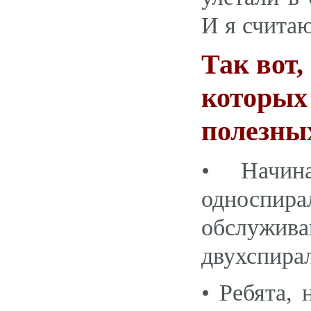
И я счита
Так вот,
которых 
полезных
• Начин
односпира
обслужив
двухспира
• Ребята,