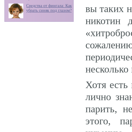
вы таких н
Средства от фингала: Как
убрать синяк под глазом?
никотин 
«хитробр
сожалени
периодич
несколько
Хотя есть 
лично зна
парить, н
этого, па