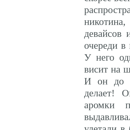
распростр
никотина
девайсов 
очереди в 
У него од
висит на ш
И он до с
делает! 
аромки п
выдавлива
улетали в