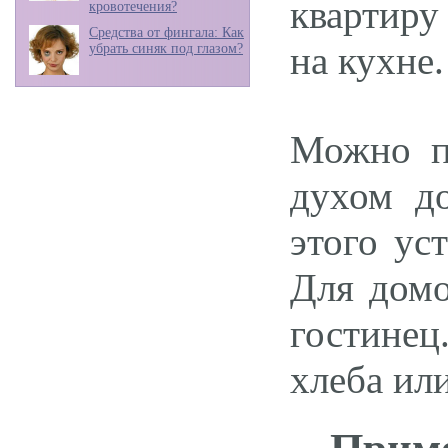
квартиру
кровотечения?
Средства от фингала: Как
на кухне.
убрать синяк под глазом?
Можно п
духом до
этого ус
Для домо
гостинец
хлеба или