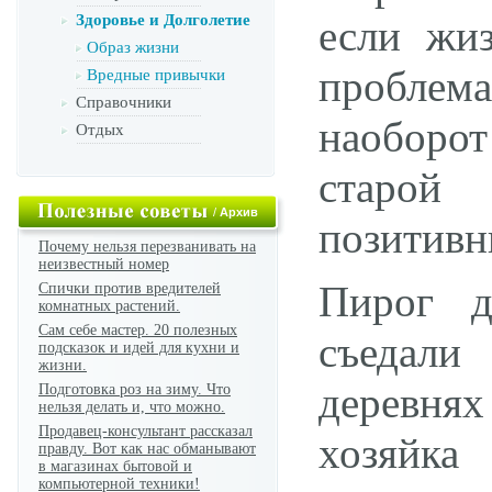
Здоровье и Долголетие
если жи
Образ жизни
проблем
Вредные привычки
Справочники
наоборот
Отдых
старой 
/
Архив
позитивн
Почему нельзя перезванивать на
неизвестный номер
Пирог д
Спички против вредителей
комнатных растений.
Сам себе мастер. 20 полезных
съедали
подсказок и идей для кухни и
жизни.
деревнях
Подготовка роз на зиму. Что
нельзя делать и, что можно.
Продавец-консультант рассказал
хозяйка
правду. Вот как нас обманывают
в магазинах бытовой и
компьютерной техники!