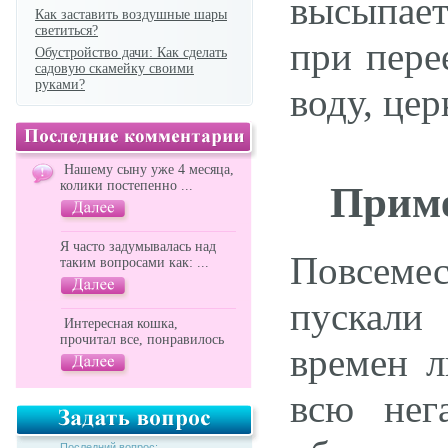
высыпает
Как заставить воздушные шары
светиться?
при пере
Обустройство дачи: Как сделать
садовую скамейку своими
руками?
воду, це
Нашему сыну уже 4 месяца,
колики постепенно ...
Приме
Я часто задумывалась над
Повсемес
таким вопросами как: ...
пускали
Интересная кошка,
прочитал все, понравилось
времен л
всю нег
Последний вопрос: