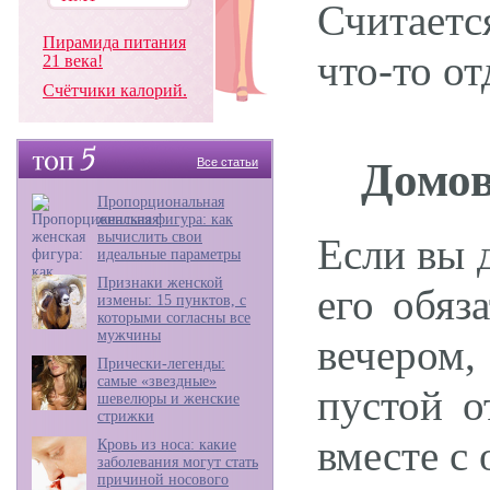
Считаетс
Пирамида питания
что-то от
21 века!
Счётчики калорий.
Домов
Все статьи
Пропорциональная
женская фигура: как
вычислить свои
Если вы 
идеальные параметры
Признаки женской
его обяз
измены: 15 пунктов, с
которыми согласны все
мужчины
вечером,
Прически-легенды:
самые «звездные»
пустой о
шевелюры и женские
стрижки
вместе с
Кровь из носа: какие
заболевания могут стать
причиной носового