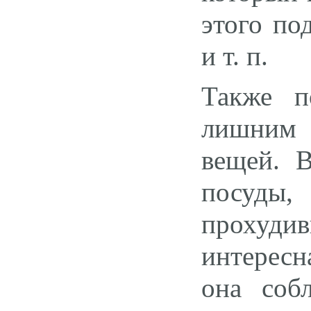
этого по
и т. п.
Также п
лишним 
вещей. 
посуды, 
прохуди
интересн
она соб