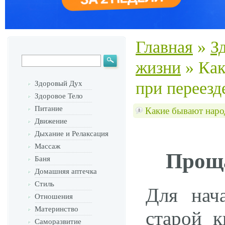
Главная
»
З
жизни
»
Как
при переезд
Здоровый Дух
Здоровое Тело
Питание
Какие бывают наро
Движение
Дыхание и Релаксация
Массаж
Проща
Баня
Домашняя аптечка
Стиль
Для нач
Отношения
Материнство
старой к
Саморазвитие