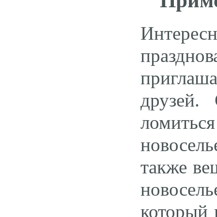
Приме
Интерес
праздно
приглаша
друзей.
ломиться
новосель
также ве
новосел
который 