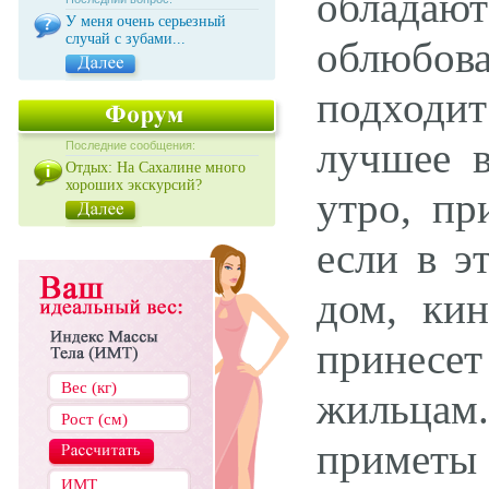
обладают
У меня очень серьезный
случай с зубами...
облюбова
подходит
лучшее в
Последние сообщения:
Отдых: На Сахалине много
хороших экскурсий?
утро, пр
если в э
дом, кин
принесе
жильцам
приметы