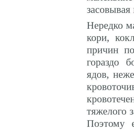
засовывая
Нередко ма
кори, ко
причин п
гораздо 
ядов, неж
кровоточи
кровотеч
тяжелого з
Поэтому