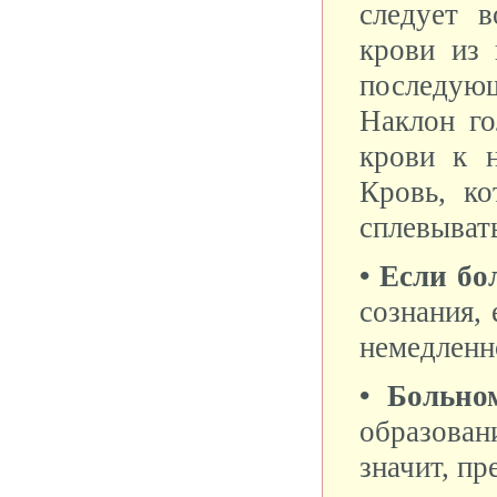
следует в
крови из
последую
Наклон го
крови к н
Кровь, ко
сплевыват
• Если бо
сознания, 
немедленн
• Больно
образован
значит, п