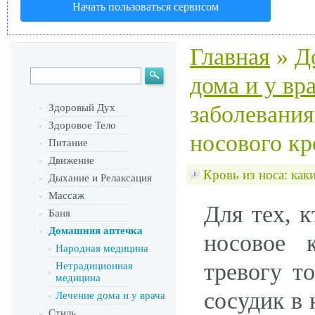
Начать пользоваться сервисом
Главная
»
Д
дома и у вр
заболевания
Здоровый Дух
Здоровое Тело
носового кр
Питание
Движение
Кровь из носа: как
Дыхание и Релаксация
Массаж
Для тех, к
Баня
Домашняя аптечка
носовое 
Народная медицина
тревогу т
Нетрадиционная
медицина
сосудик в 
Лечение дома и у врача
Стиль