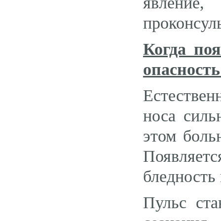
явление
проконсуль
Когда по
опасность
Естествен
носа силь
этом боль
Появляет
бледность 
Пульс ста