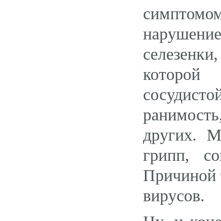
симптом
нарушени
селезенки
которой 
сосудист
ранимость
других. М
грипп, с
Причиной 
вирусов.