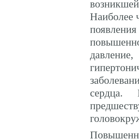
возникш
Наиболее 
появления 
повышен
давлени
гиперто
заболева
сердца.
предшес
головокру
Повышенн