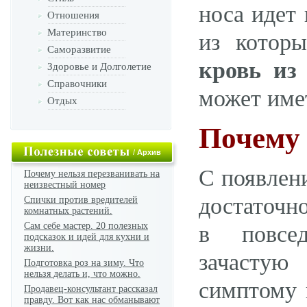
носа идет
Отношения
Материнство
из котор
Саморазвитие
кровь из
Здоровье и Долголетие
Справочники
может имет
Отдых
Почему 
/
Архив
С появлен
Почему нельзя перезванивать на
неизвестный номер
достаточн
Спички против вредителей
комнатных растений.
Сам себе мастер. 20 полезных
в повсе
подсказок и идей для кухни и
жизни.
зачастую
Подготовка роз на зиму. Что
нельзя делать и, что можно.
симптому 
Продавец-консультант рассказал
правду. Вот как нас обманывают