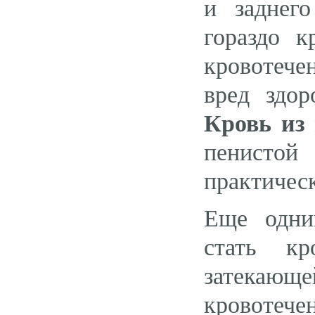
и заднег
гораздо к
кровотече
вред здо
Кровь из 
пенистой
практическ
Еще одни
стать кр
затекающ
кровотече