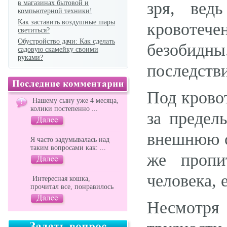
в магазинах бытовой и
зря, вед
компьютерной техники!
Как заставить воздушные шары
кровотеч
светиться?
Обустройство дачи: Как сделать
безобидн
садовую скамейку своими
руками?
последстви
Под крово
Нашему сыну уже 4 месяца,
колики постепенно ...
за предел
внешнюю с
Я часто задумывалась над
таким вопросами как: ...
же пропи
человека,
Интересная кошка,
прочитал все, понравилось
Несмотря 