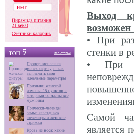
Выход к
Пирамида питания
возможен 
21 века!
Счётчики калорий.
• При раз
стенки в р
Все статьи
• При п
Пропорциональная
женская фигура: как
вычислить свои
неповрежд
идеальные параметры
повышенно
Признаки женской
измены: 15 пунктов, с
которыми согласны все
изменения
мужчины
Прически-легенды:
самые «звездные»
Самой ча
шевелюры и женские
стрижки
является 
Кровь из носа: какие