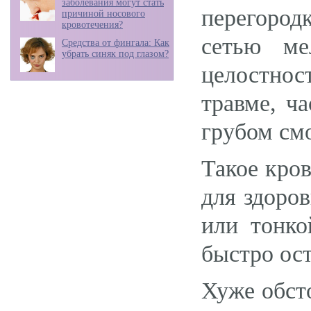
заболевания могут стать
перегород
причиной носового
кровотечения?
сетью ме
Средства от фингала: Как
убрать синяк под глазом?
целостно
травме, ч
грубом см
Такое кров
для здоро
или тонко
быстро ост
Хуже обст