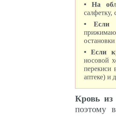
• На об
салфетку,
• Если к
прижимаю
остановки
• Если к
носовой х
перекиси 
аптеке) и 
Кровь из
поэтому в