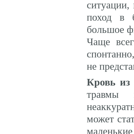
ситуации,
поход в 
большое ф
Чаще все
спонтанно,
не предста
Кровь из
травмы 
неаккурат
может ста
маленьки