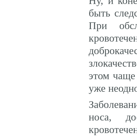
Ну, и кон
быть след
При обс
кровот
доброкач
злокачест
этом чаще
уже неодн
Заболеван
носа, д
кровотече