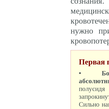
сознания
медицинс
кровотеч
нужно пр
кровопоте
Первая 
• Бол
абсолютн
полус
запрокин
Сильно на