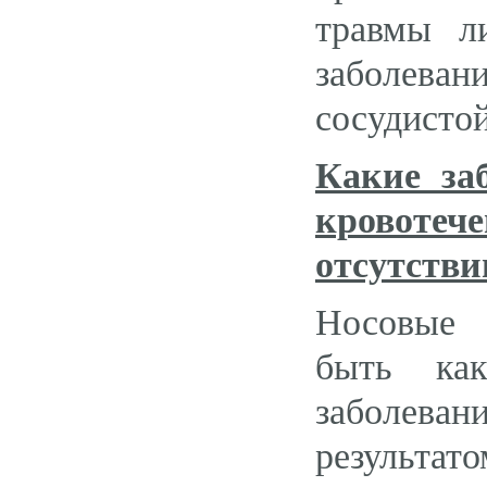
травмы л
заболеван
сосудистой
Какие за
кровотеч
отсутств
Носовые 
быть ка
заболева
резуль