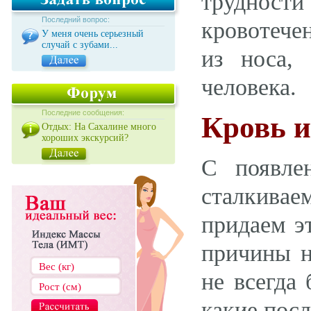
трудност
Последний вопрос:
кровотечен
У меня очень серьезный
случай с зубами...
из носа,
человека.
Последние сообщения:
Кровь и
Отдых: На Сахалине много
хороших экскурсий?
С появле
сталкивае
придаем э
причины н
не всегда
какие посл