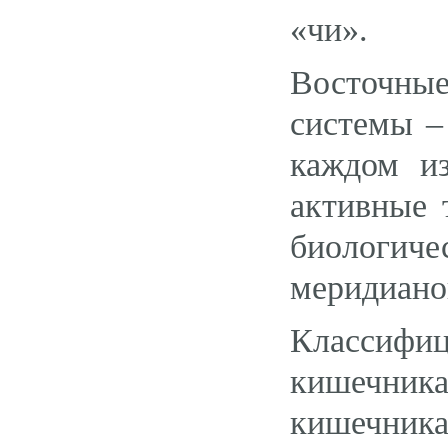
«чи».
Восточны
системы –
каждом и
активные 
биологиче
меридианов
Классиф
кишечник
кишечника,