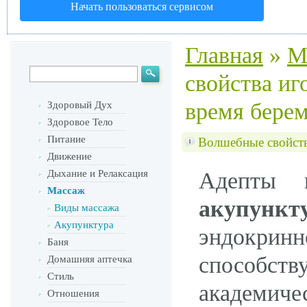
Начать пользоваться сервисом
Главная
»
М
свойства иг
время бере
Здоровый Дух
Здоровое Тело
Питание
Волшебные свойств
Движение
Дыхание и Релаксация
Адепты н
Массаж
акупункт
Виды массажа
Акупунктура
эндокрин
Баня
способств
Домашняя аптечка
Стиль
академи
Отношения