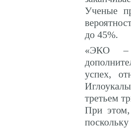
Ученые п
вероятнос
до 45%.
«ЭКО – 
дополнит
успех, о
Иглоукалы
третьем т
При этом,
поскольк