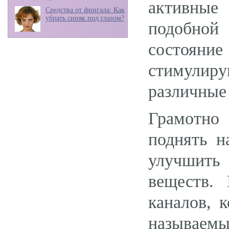
активные
Средства от фингала: Как
убрать синяк под глазом?
подобной
состояние
стимулир
различные
Грамотно
поднять н
улучшить
веществ.
каналов, 
называем