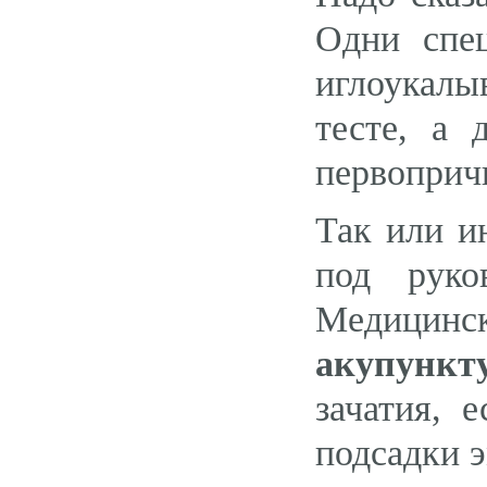
Одни спе
иглоукалы
тесте, а
первоприч
Так или и
под руко
Медицинск
акупункт
зачатия, 
подсадки 