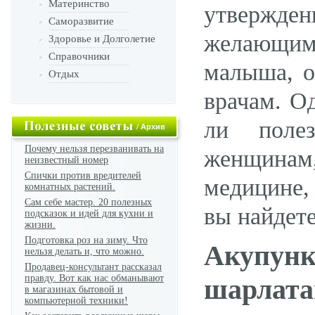
Материнство
утвержде
Саморазвитие
желающим 
Здоровье и Долголетие
Справочники
малыша, о
Отдых
врачам. О
ли полез
/
Архив
Почему нельзя перезванивать на
женщинам
неизвестный номер
Спички против вредителей
медицине,
комнатных растений.
Сам себе мастер. 20 полезных
вы найдете
подсказок и идей для кухни и
жизни.
Подготовка роз на зиму. Что
Акупу
нельзя делать и, что можно.
Продавец-консультант рассказал
правду. Вот как нас обманывают
шарлата
в магазинах бытовой и
компьютерной техники!