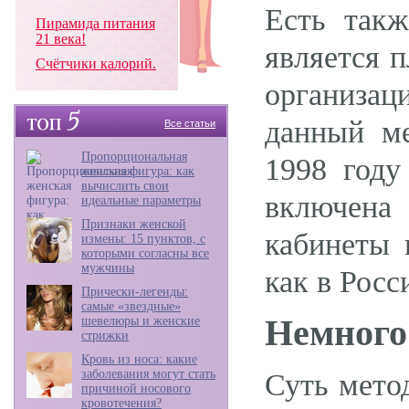
Есть такж
Пирамида питания
21 века!
является п
Счётчики калорий.
организац
данный ме
Все статьи
Пропорциональная
1998 году
женская фигура: как
вычислить свои
включена 
идеальные параметры
Признаки женской
кабинеты 
измены: 15 пунктов, с
которыми согласны все
мужчины
как в Росс
Прически-легенды:
самые «звездные»
Немного
шевелюры и женские
стрижки
Кровь из носа: какие
заболевания могут стать
Суть мето
причиной носового
кровотечения?