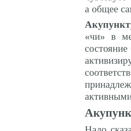
а общее са
Акупункт
«чи» в м
состояние
активизи
соответст
принадлеж
активными
Акупунк
Надо сказа