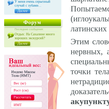
У меня очень серьезный
случай с зубами...
Попытаем
(иглоукал
латинских 
Последние сообщения:
Отдых: На Сахалине много
хороших экскурсий?
Этим слов
нервных, 
специальн
точки тел
нетради
доказател
акупункт