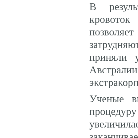
В резуль
кровоток
позволяе
затрудня
приняли 
Австрал
экстракор
Ученые в
процед
увеличи
заканчива