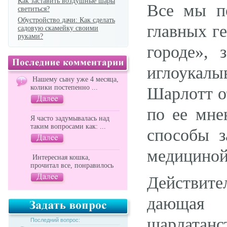
Как заставить воздушные шары
Все мы п
светиться?
Обустройство дачи: Как сделать
главных г
садовую скамейку своими
руками?
городе», 
иглоукалы
Нашему сыну уже 4 месяца,
колики постепенно ...
Шарлотт о
по ее мне
Я часто задумывалась над
таким вопросами как: ...
способы з
медициной
Интересная кошка,
прочитал все, понравилось
Действит
дающая 
шарлата
Последний вопрос: