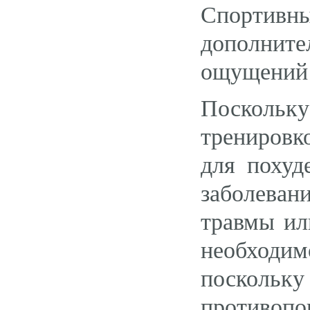
Спортивн
дополнит
ощущений 
Поскольку
тренировко
для похуд
заболева
травмы ил
необходим
посколь
противопо