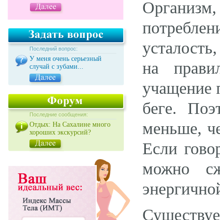
Организм
потребле
усталость
Последний вопрос:
У меня очень серьезный
на прави
случай с зубами...
учащение п
беге. Поэ
Последние сообщения:
меньше, че
Отдых: На Сахалине много
хороших экскурсий?
Если гово
можно сж
энергичной
Существуе