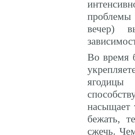
интенсивн
проблемы 
вечер) в
зависимос
Во время 
укрепляе
ягодицы
способст
насыщает 
бежать, т
сжечь. Че