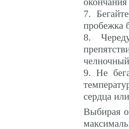
окончания 
7. Бегай
пробежка б
8. Черед
препятств
челночный
9. Не бег
температу
сердца или
Выбирая об
максимал