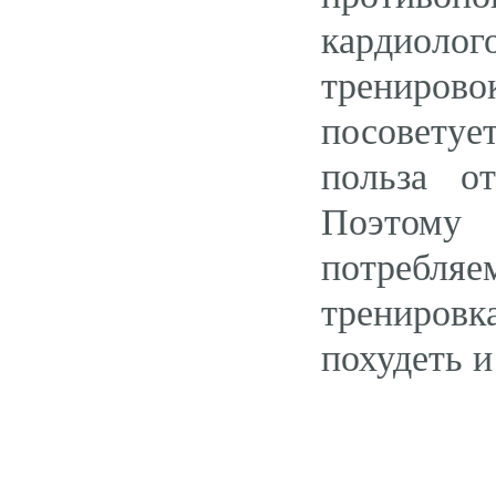
кардиолог
трениров
посоветуе
польза о
Поэтому
потребля
трениров
похудеть и