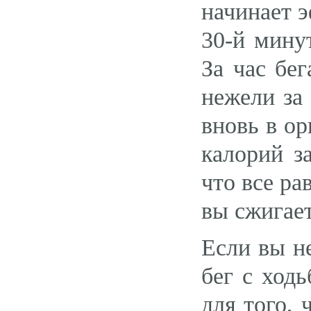
начинает 
30-й мину
За час бе
нежели за
вновь в ор
калорий з
что все ра
вы сжигае
Если вы не
бег с ходь
для того, 