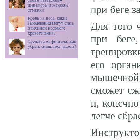
самые «звездные»
шевелюры и женские
при беге з
стрижки
Кровь из носа: какие
Для того 
заболевания могут стать
причиной носового
кровотечения?
при беге
Средства от фингала: Как
убрать синяк под глазом?
тренировк
его орга
мышечной
сможет сж
и, конечно
легче сбр
Инструкт