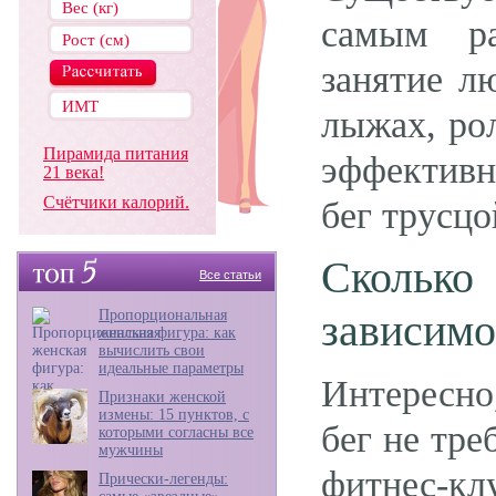
самым ра
занятие л
лыжах, рол
Пирамида питания
эффектив
21 века!
Счётчики калорий.
бег трусцо
Скольк
Все статьи
зависимо
Пропорциональная
женская фигура: как
вычислить свои
идеальные параметры
Интересно
Признаки женской
измены: 15 пунктов, с
бег не тре
которыми согласны все
мужчины
фитнес-кл
Прически-легенды: