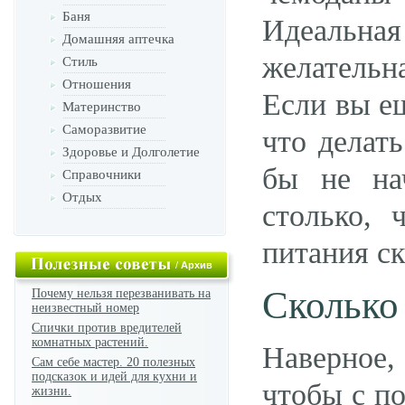
Баня
Идеальная 
Домашняя аптечка
желательн
Стиль
Отношения
Если вы ещ
Материнство
Саморазвитие
что делат
Здоровье и Долголетие
бы не на
Справочники
Отдых
столько, 
питания ск
/
Архив
Сколько
Почему нельзя перезванивать на
неизвестный номер
Спички против вредителей
комнатных растений.
Наверное, 
Сам себе мастер. 20 полезных
подсказок и идей для кухни и
чтобы с п
жизни.