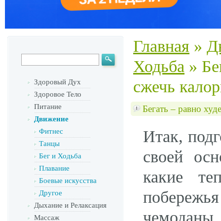
Главная
»
Д
Ходьба
»
Бе
сжечь калор
Здоровый Дух
Здоровое Тело
Питание
Бегать – равно худ
Движение
Фитнес
Итак, под
Танцы
своей осн
Бег и Ходьба
Плавание
какие те
Боевые искусства
побережья
Другое
Дыхание и Релаксация
чемоданы
Массаж