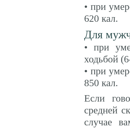
• при умер
620 кал.
Для мужч
• при ум
ходьбой (6
• при умер
850 кал.
Если гов
средней с
случае ва