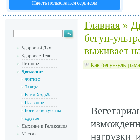
Начать пользоваться сервисом
Главная
»
Д
бегун-ульт
выживает на
Здоровый Дух
Здоровое Тело
Питание
Как бегун-ультрам
Движение
Фитнес
Танцы
Бег и Ходьба
Плавание
Вегетари
Боевые искусства
Другое
изможденн
Дыхание и Релаксация
нагрузки 
Массаж