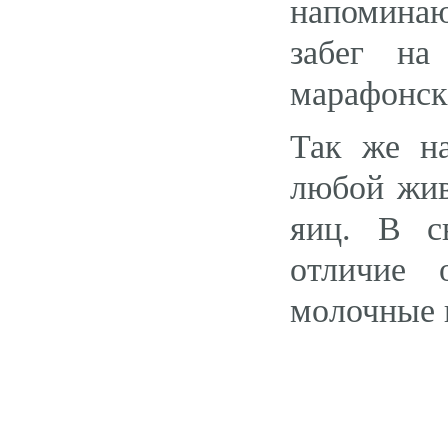
напоминаю
забег на
марафонску
Так же на
любой жив
яиц. В с
отличие 
молочные 