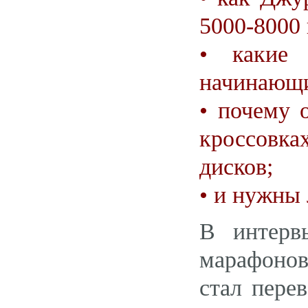
5000-8000 
• какие 
начинающи
• почему 
кроссовк
дисков;
• и нужны
В интерв
марафоно
стал пере