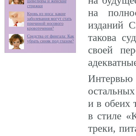
на будуще
шевелюры и женские
стрижки
на полно
Кровь из носа: какие
заболевания могут стать
изданий С
причиной носового
кровотечения?
такова су
Средства от фингала: Как
убрать синяк под глазом?
своей пе
адекватные
Интервью
остальных 
и в обеих
в стиле «
треки, пи