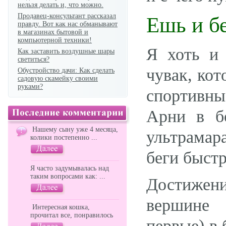
нельзя делать и, что можно.
Продавец-консультант рассказал
Ешь и б
правду. Вот как нас обманывают
в магазинах бытовой и
компьютерной техники!
Я хоть и 
Как заставить воздушные шары
светиться?
чувак, кот
Обустройство дачи: Как сделать
садовую скамейку своими
руками?
спортивн
Арни в б
Нашему сыну уже 4 месяца,
ультрамар
колики постепенно ...
беги быстр
Я часто задумывалась над
таким вопросами как: ...
Достижени
вершине 
Интересная кошка,
прочитал все, понравилось
первые) в 