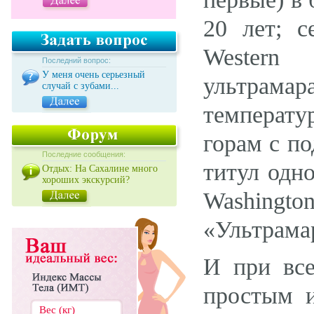
20 лет; 
Western 
Последний вопрос:
У меня очень серьезный
ультрамар
случай с зубами...
температу
горам с п
Последние сообщения:
титул одн
Отдых: На Сахалине много
хороших экскурсий?
Washingt
«Ультрама
И при все
простым и