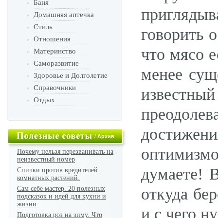
Баня
приглядыв
Домашняя аптечка
Стиль
говорить о
Отношения
что мясо е
Материнство
Саморазвитие
менее сущ
Здоровье и Долголетие
Справочники
известный
Отдых
преодолев
достижен
/
Архив
оптимизмом
Почему нельзя перезванивать на
неизвестный номер
думаете! 
Спички против вредителей
комнатных растений.
Сам себе мастер. 20 полезных
откуда бер
подсказок и идей для кухни и
жизни.
и с чего н
Подготовка роз на зиму. Что