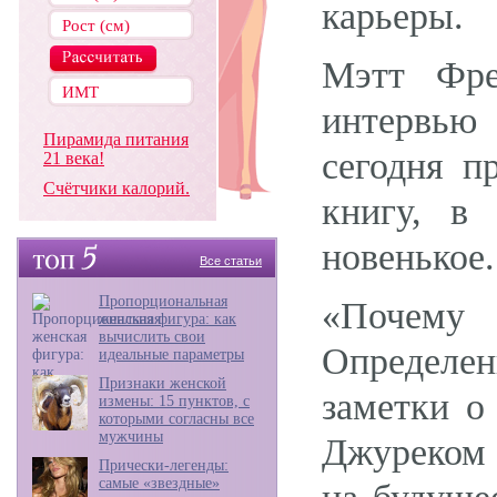
карьеры.
Мэтт Фре
интервью 
Пирамида питания
сегодня п
21 века!
Счётчики калорий.
книгу, в
новенькое.
Все статьи
Пропорциональная
«Почему 
женская фигура: как
вычислить свои
Определе
идеальные параметры
Признаки женской
заметки о
измены: 15 пунктов, с
которыми согласны все
мужчины
Джуреком с
Прически-легенды:
самые «звездные»