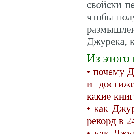
свойски п
чтобы пол
размышлен
Джурека, к
Из этого
• почему Д
и достиж
какие книг
• как Джу
рекорд в 2
• как Джу