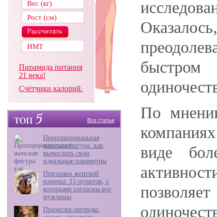
исследова
Оказалось
преодоле
быстром
Пирамида питания
21 века!
одиночеств
Счётчики калорий.
По мнени
Все статьи
компаниях
Пропорциональная
женская фигура: как
виде бол
вычислить свои
идеальные параметры
активност
Признаки женской
измены: 15 пунктов, с
позволяе
которыми согласны все
мужчины
одиночеств
Прически-легенды: