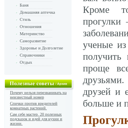
Баня
Кроме то
Домашняя аптечка
прогулки 
Стиль
Отношения
заболеван
Материнство
Саморазвитие
ученые из
Здоровье и Долголетие
получить 
Справочники
Отдых
проще вс
друзьями.
/
Архив
друзей и 
Почему нельзя перезванивать на
неизвестный номер
больше и п
Спички против вредителей
комнатных растений.
Сам себе мастер. 20 полезных
Прогул
подсказок и идей для кухни и
жизни.