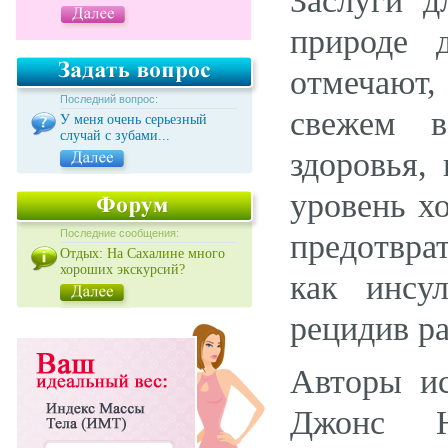
Заслуги д
природе 
отмечают,
Последний вопрос:
свежем в
У меня очень серьезный
случай с зубами...
здоровья,
уровень х
Последние сообщения:
предотвра
Отдых: На Сахалине много
хороших экскурсий?
как инсул
рецидив ра
Авторы и
Джонс Н