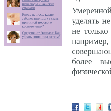
самые «звездные»
шевелюры и женские
Умеренной
стрижки
Кровь из носа: какие
уделять н
заболевания могут стать
причиной носового
кровотечения?
не только
Средства от фингала: Как
убрать синяк под глазом?
например
совершаю
более вы
физической