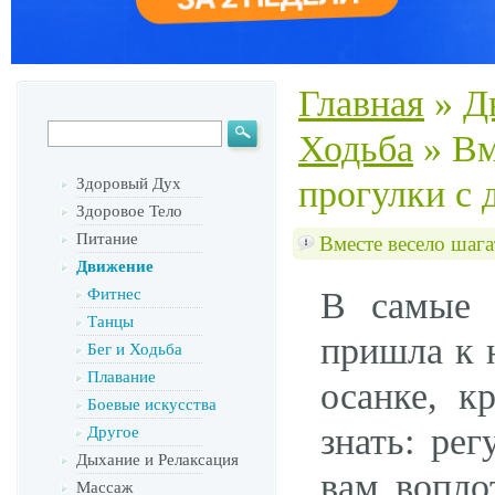
Главная
»
Д
Ходьба
»
Вм
прогулки с 
Здоровый Дух
Здоровое Тело
Питание
Вместе весело шаг
Движение
Фитнес
В самые 
Танцы
пришла к 
Бег и Ходьба
Плавание
осанке, к
Боевые искусства
знать: ре
Другое
Дыхание и Релаксация
вам вопло
Массаж