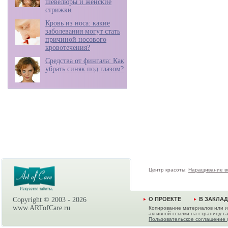
шевелюры и женские
стрижки
Кровь из носа: какие
заболевания могут стать
причиной носового
кровотечения?
Средства от фингала: Как
убрать синяк под глазом?
Центр красоты:
Наращивание в
Copyright © 2003 -
2026
О ПРОЕКТЕ
В ЗАКЛА
www.ARTofCare.ru
Копирование материалов или и
активной ссылки на страницу са
Пользовательское соглашение 