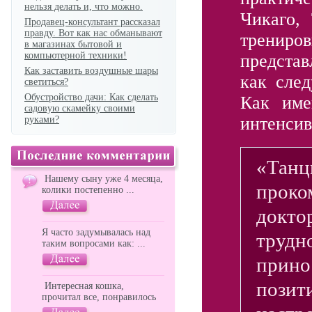
нельзя делать и, что можно.
Чикаго,
Продавец-консультант рассказал
правду. Вот как нас обманывают
трениров
в магазинах бытовой и
компьютерной техники!
представ
Как заставить воздушные шары
как след
светиться?
Обустройство дачи: Как сделать
Как име
садовую скамейку своими
интенсив
руками?
«Танц
Нашему сыну уже 4 месяца,
проко
колики постепенно ...
докто
Я часто задумывалась над
трудн
таким вопросами как: ...
прино
позит
Интересная кошка,
прочитал все, понравилось