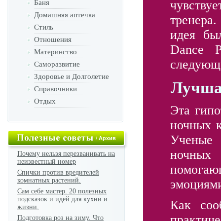
чувству
Баня
Домашняя аптечка
тренера.
Стиль
идея бы
Отношения
Dance P
Материнство
следующе
Саморазвитие
Здоровье и Долголетие
Лучша
Справочники
Отдых
Эта гипо
ночных к
Ученые 
/
Архив
ночных 
Почему нельзя перезванивать на
неизвестный номер
помогаю
Спички против вредителей
комнатных растений.
эмоциям
Сам себе мастер. 20 полезных
подсказок и идей для кухни и
Как соо
жизни.
практич
Подготовка роз на зиму. Что