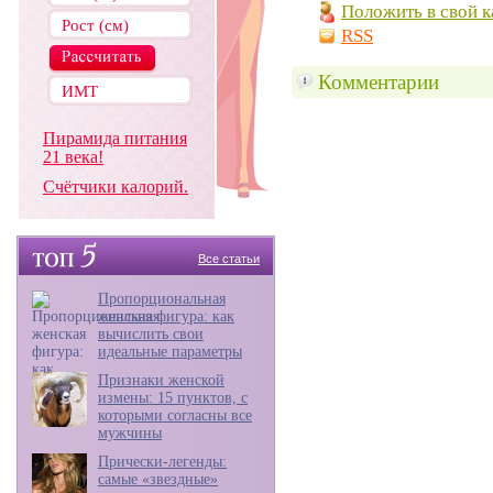
Положить в свой к
RSS
Комментарии
Пирамида питания
21 века!
Счётчики калорий.
Все статьи
Пропорциональная
женская фигура: как
вычислить свои
идеальные параметры
Признаки женской
измены: 15 пунктов, с
которыми согласны все
мужчины
Прически-легенды:
самые «звездные»