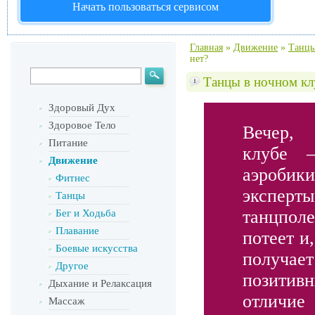
Начать пользоваться сервисом
Главная
»
Движение
»
Танц
нет?
Танцы в ночном клу
Здоровый Дух
Здоровое Тело
Вечер,
Питание
клубе 
Движение
аэроб
Фитнес
эксперты
Танцы
танцпо
Бег и Ходьба
Плавание
потеет и
Боевые искусства
полу
Другое
позитив
Дыхание и Релаксация
отличие
Массаж