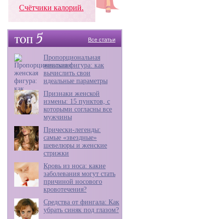
Счётчики калорий.
Все статьи
Пропорциональная
женская фигура: как
вычислить свои
идеальные параметры
Признаки женской
измены: 15 пунктов, с
которыми согласны все
мужчины
Прически-легенды:
самые «звездные»
шевелюры и женские
стрижки
Кровь из носа: какие
заболевания могут стать
причиной носового
кровотечения?
Средства от фингала: Как
убрать синяк под глазом?