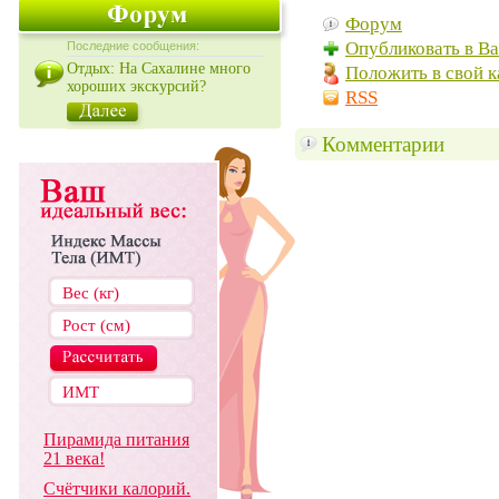
Форум
Опубликовать в В
Последние сообщения:
Отдых: На Сахалине много
Положить в свой к
хороших экскурсий?
RSS
Комментарии
Пирамида питания
21 века!
Счётчики калорий.