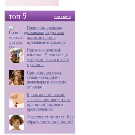
Все статьи
Пропорциональная
женская фигура: как
вычислить свои
идеальные параметры
Признаки женской
измены: 15 пунктов, с
которыми согласны все
мужчины
Прически-легенды:
самые «звездные»
шевелюры и женские
стрижки
Кровь из носа: какие
заболевания могут стать
причиной носового
кровотечения?
Средства от фингала: Как
убрать синяк под глазом?