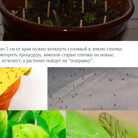
о 5 см от края нужно воткнуть головкой в землю спички.
овторить процедуру, заменив старые спички на новые.
 исчезнут, а растение пойдет на “поправку”.