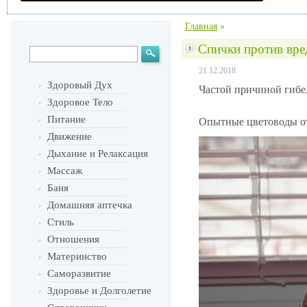
Главная
»
Спички против вре
21.12.2018
Здоровый Дух
Частой причиной гибе
Здоровое Тело
Питание
Опытные цветоводы от
Движение
Дыхание и Релаксация
Массаж
Баня
Домашняя аптечка
Стиль
Отношения
Материнство
Саморазвитие
Здоровье и Долголетие