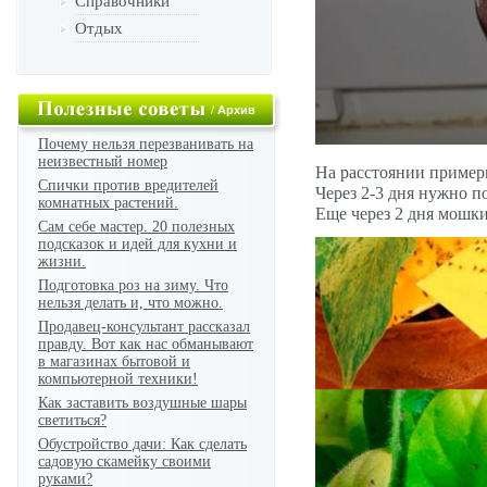
Справочники
Отдых
/
Архив
Почему нельзя перезванивать на
неизвестный номер
На расстоянии примерн
Спички против вредителей
Через 2-3 дня нужно п
комнатных растений.
Еще через 2 дня мошки
Сам себе мастер. 20 полезных
подсказок и идей для кухни и
жизни.
Подготовка роз на зиму. Что
нельзя делать и, что можно.
Продавец-консультант рассказал
правду. Вот как нас обманывают
в магазинах бытовой и
компьютерной техники!
Как заставить воздушные шары
светиться?
Обустройство дачи: Как сделать
садовую скамейку своими
руками?