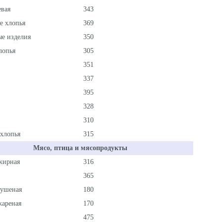
евая
343
е хлопья
369
е изделия
350
лопья
305
351
337
395
328
310
хлопья
315
Мясо, птица и мясопродукты
жирная
316
365
тушеная
180
жареная
170
475