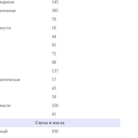
жареная
145
копченая
385
70
апуста
16
44
95
75
98
137
антическая
57
43
59
масле
250
41
Соусы и масла
ёный
930