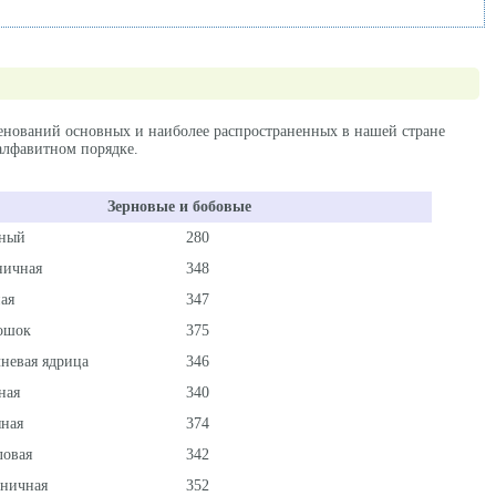
енований основных и наиболее распространенных в нашей стране
 алфавитном порядке.
Зерновые и бобовые
еный
280
ничная
348
ая
347
ошок
375
чневая ядрица
346
ная
340
яная
374
ловая
342
ничная
352