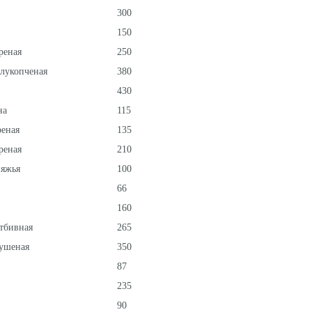
300
150
реная
250
олукопченая
380
430
на
115
реная
135
реная
210
вяжья
100
66
160
тбивная
265
ушеная
350
87
235
90