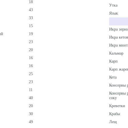
18
Утка
43
Язык
33
15
Икра зерн
ий
19
Икра кетов
23
Икра минт
20
Кальмар
16
Карп
16
Карп жаре
25
Кета
23
Консервы 
11
Консервы 
40
соку
20
Креветки
30
Крабы
49
Лещ