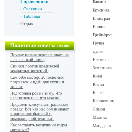
Справочники
Бананы
Счетчики
Брусника
Таблицы
Виноград
Отдых
Вишня
Грейпфрут
Груша
/
Архив
Дыня
Почему нельзя перезванивать на
неизвестный номер
Ежевика
Спички против вредителей
Земляника
комнатных растений.
Киви
Сам себе мастер. 20 полезных
подсказок и идей для кухни и
Кизил
жизни.
Клюква
Подготовка роз на зиму. Что
нельзя делать и, что можно.
Крыжовник
Продавец-консультант рассказал
правду. Вот как нас обманывают
Лимон
в магазинах бытовой и
Малина
компьютерной техники!
Как заставить воздушные шары
Мандарин
светиться?