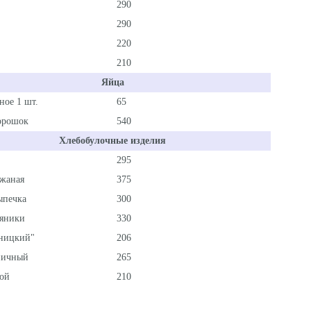
290
290
220
210
Яйца
ное 1 шт.
65
орошок
540
Хлебобулочные изделия
295
жаная
375
ыпечка
300
яники
330
ницкий"
206
ничный
265
ой
210