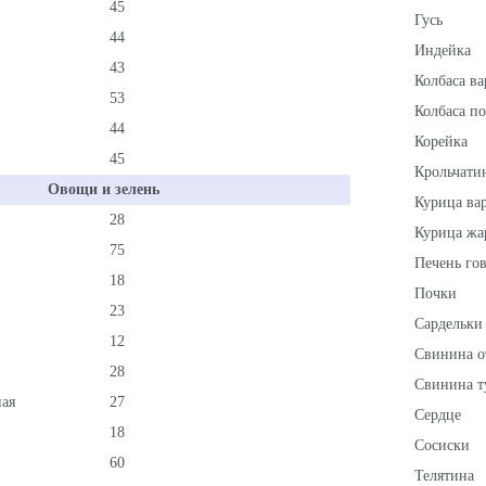
45
Гусь
44
Индейка
43
Колбаса ва
53
Колбаса п
44
Корейка
45
Крольчати
Овощи и зелень
Курица ва
28
Курица жа
75
Печень го
18
Почки
23
Сардельки
12
Свинина о
28
Свинина т
ная
27
Сердце
18
Сосиски
60
Телятина