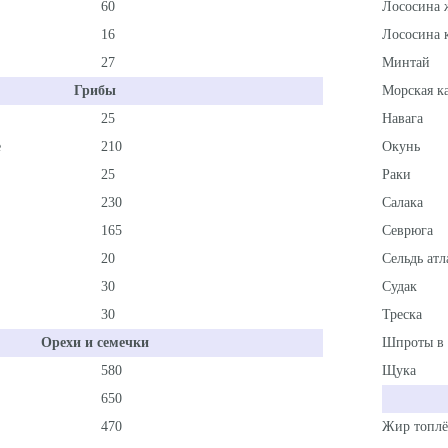
60
Лососина 
16
Лососина 
27
Минтай
Грибы
Морская к
25
Навага
е
210
Окунь
25
Раки
230
Салака
165
Севрюга
20
Сельдь атл
30
Судак
30
Треска
Орехи и семечки
Шпроты в 
580
Щука
650
470
Жир топл