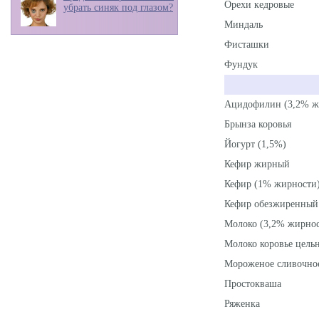
Орехи кедровые
убрать синяк под глазом?
Миндаль
Фисташки
Фундук
Ацидофилин (3,2% ж
Брынза коровья
Йогурт (1,5%)
Кефир жирный
Кефир (1% жирности
Кефир обезжиренный
Молоко (3,2% жирнос
Молоко коровье цель
Мороженое сливочно
Простокваша
Ряженка