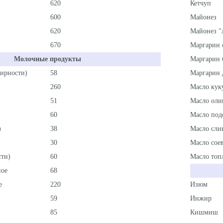
620
Кетчуп
600
Майонез
620
Майонез "
670
Маргарин 
Молочные продукты
Маргарин 
ирности)
58
Маргарин 
260
Масло кук
51
Масло оли
60
Масло под
)
38
Масло сли
30
Масло сое
ти)
60
Масло топ
ное
68
е
220
Изюм
59
Инжир
85
Кишмиш