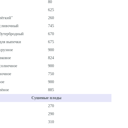
80
625
лёгкий"
260
сливочный
745
бутербродный
670
для выпечки
675
урузное
900
вковое
824
солнечное
900
вочное
750
вое
900
лёное
885
Сушеные плоды
270
290
310