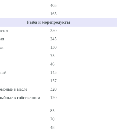
405
165
Рыба и морепродукты
истая
250
ая
245
ая
130
75
46
ный
145
157
рыбные в масле
320
рыбные в собственном
120
85
70
48