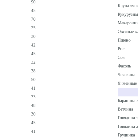
90
Крупа ячн
45
Кукурузны
70
Макаронны
25
Овсяные х
30
Пшено
42
Рис
45
Соя
32
Фасоль
38
Чечевица
50
Ячменные 
41
33
Баранина 
48
Ветчина
30
Говядина 
45
Говядина 
41
Грудинка