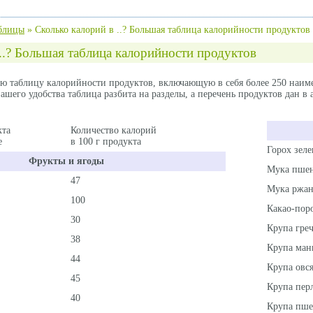
блицы
»
Сколько калорий в ..? Большая таблица калорийности продуктов
..? Большая таблица калорийности продуктов
ю таблицу калорийности продуктов, включающую в себя более 250 наим
ашего удобства таблица разбита на разделы, а перечень продуктов дан в
кта
Количество калорий
е
в 100 г продукта
Горох зел
Фрукты и ягоды
Мука пше
47
Мука ржан
100
Какао-пор
30
Крупа гре
38
Крупа ман
44
Крупа овс
45
Крупа пер
40
Крупа пше