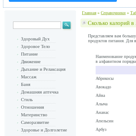
Главная
»
Справочники
»
Та
Сколько калорий в 
Представляем вам большу
Здоровый Дух
продуктов питания. Для в
Здоровое Тело
Питание
Наименование проду
Движение
в алфавитном порядк
Дыхание и Релаксация
Массаж
Абрикосы
Баня
Авокадо
Домашняя аптечка
Айва
Стиль
Алыча
Отношения
Ананас
Материнство
Апельсин
Саморазвитие
Арбуз
Здоровье и Долголетие