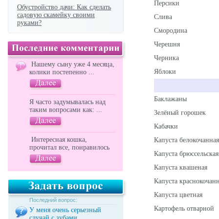
Персики
Обустройство дачи: Как сделать
садовую скамейку своими
Слива
руками?
Смородина
Черешня
Черника
Нашему сыну уже 4 месяца,
Яблоки
колики постепенно ...
Баклажаны
Я часто задумывалась над
таким вопросами как: ...
Зелёный горошек
Кабачки
Интересная кошка,
Капуста белокочанная
прочитал все, понравилось
Капуста брюссельская
Капуста квашеная
Капуста краснокочан
Капуста цветная
Последний вопрос:
Картофель отварной
У меня очень серьезный
случай с зубами...