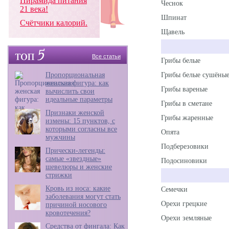
Пирамида питания
Чеснок
21 века!
Шпинат
Счётчики калорий.
Щавель
Все статьи
Грибы белые
Пропорциональная
Грибы белые сушёны
женская фигура: как
Грибы вареные
вычислить свои
идеальные параметры
Грибы в сметане
Признаки женской
Грибы жаренные
измены: 15 пунктов, с
которыми согласны все
Опята
мужчины
Подберезовики
Прически-легенды:
самые «звездные»
Подосиновики
шевелюры и женские
стрижки
Кровь из носа: какие
Семечки
заболевания могут стать
Орехи грецкие
причиной носового
кровотечения?
Орехи земляные
Средства от фингала: Как