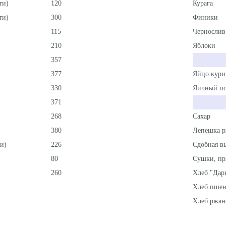
ти)
120
Курага
ти)
300
Финики
115
Чернослив
210
Яблоки
357
377
Яйцо кури
330
Яичный п
371
268
Сахар
380
Лепешка р
и)
226
Сдобная в
80
Сушки, пр
260
Хлеб "Дар
Хлеб пше
Хлеб ржан