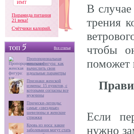
В случае
Пирамида питания
трения к
21 века!
Счётчики калорий.
ветровог
чтобы он
Все статьи
Пропорциональная
поможет 
женская фигура: как
вычислить свои
идеальные параметры
Признаки женской
Прави
измены: 15 пунктов, с
которыми согласны все
мужчины
Прически-легенды:
самые «звездные»
Если пе
шевелюры и женские
стрижки
Кровь из носа: какие
нужно за
заболевания могут стать