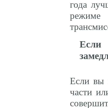
года луч
режиме
трансмис
Если
замед
Если вы 
части ил
соверши