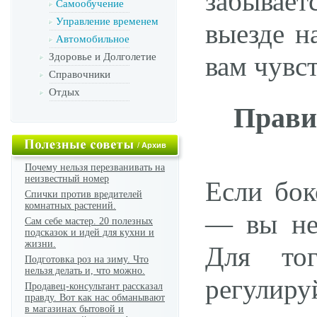
забывае
Самообучение
Управление временем
выезде н
Автомобильное
Здоровье и Долголетие
вам чувст
Справочники
Отдых
Прави
/
Архив
Почему нельзя перезванивать на
неизвестный номер
Если бок
Спички против вредителей
комнатных растений.
— вы не 
Сам себе мастер. 20 полезных
подсказок и идей для кухни и
жизни.
Для тог
Подготовка роз на зиму. Что
нельзя делать и, что можно.
регулируй
Продавец-консультант рассказал
правду. Вот как нас обманывают
в магазинах бытовой и