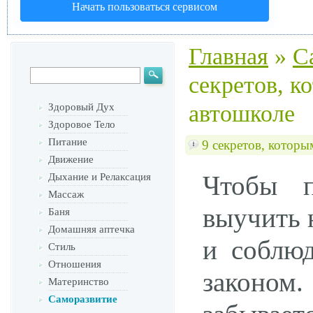
Начать пользоваться сервисом
Главная
»
С
секретов, к
автошколе
Здоровый Дух
Здоровое Тело
Питание
9 секретов, которы
Движение
Чтобы п
Дыхание и Релаксация
Массаж
выучить 
Баня
Домашняя аптечка
и соблюд
Стиль
Отношения
законо
Материнство
Саморазвитие