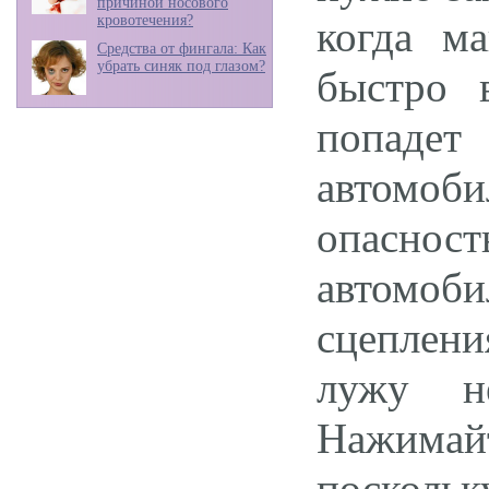
причиной носового
кровотечения?
когда м
Средства от фингала: Как
убрать синяк под глазом?
быстро 
попадет
автомоби
опаснос
автомо
сцеплени
лужу н
Нажимай
поскольк