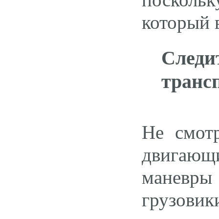
который 
След
транс
Не смотр
двигающи
маневры
грузовик