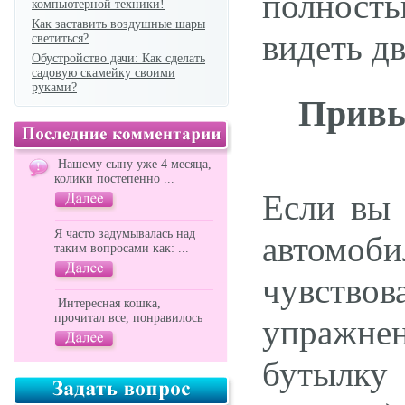
полность
компьютерной техники!
Как заставить воздушные шары
видеть д
светиться?
Обустройство дачи: Как сделать
садовую скамейку своими
руками?
Привы
Нашему сыну уже 4 месяца,
колики постепенно ...
Если вы 
Я часто задумывалась над
автомоби
таким вопросами как: ...
чувств
Интересная кошка,
прочитал все, понравилось
упражнен
бутылку