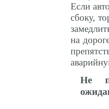
Если авт
сбоку, т
замедлит
на дорог
препятст
аварийну
Не п
ожида