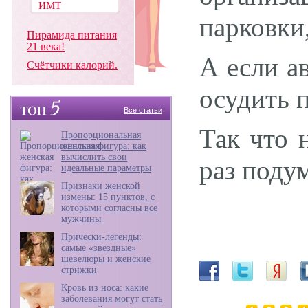
парковки
Пирамида питания
21 века!
А если а
Счётчики калорий.
осудить 
Все статьи
Так что 
Пропорциональная
женская фигура: как
вычислить свои
раз поду
идеальные параметры
Признаки женской
измены: 15 пунктов, с
которыми согласны все
мужчины
Прически-легенды:
самые «звездные»
шевелюры и женские
стрижки
Кровь из носа: какие
заболевания могут стать