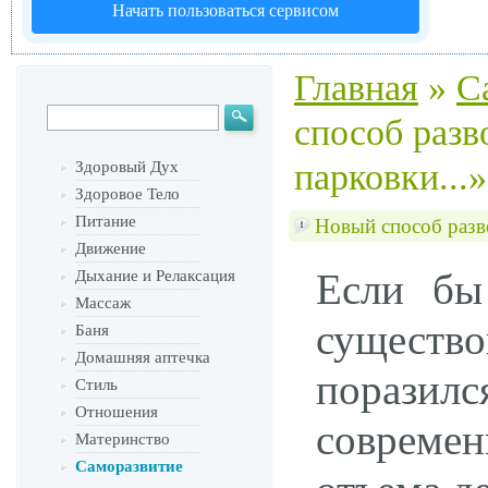
Начать пользоваться сервисом
Главная
»
С
способ раз
парковки...»
Здоровый Дух
Здоровое Тело
Питание
Новый способ разв
Движение
Если бы
Дыхание и Релаксация
Массаж
существ
Баня
Домашняя аптечка
поразилс
Стиль
Отношения
современ
Материнство
Саморазвитие