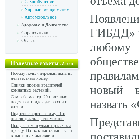
отъема д
Самообучение
Управление временем
Появле
Автомобильное
Здоровье и Долголетие
ГИБДД» 
Справочники
Отдых
любом
общест
/
Архив
правила
Почему нельзя перезванивать на
неизвестный номер
Спички против вредителей
новый в
комнатных растений.
Сам себе мастер. 20 полезных
назвать 
подсказок и идей для кухни и
жизни.
Подготовка роз на зиму. Что
Предста
нельзя делать и, что можно.
Продавец-консультант рассказал
правду. Вот как нас обманывают
постави
в магазинах бытовой и