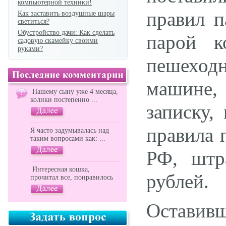
компьютерной техники!
правил п
Как заставить воздушные шары
светиться?
Обустройство дачи: Как сделать
парой к
садовую скамейку своими
руками?
пешеход
машине,
Нашему сыну уже 4 месяца,
колики постепенно ...
записку,
правила 
Я часто задумывалась над
таким вопросами как: ...
РФ, штр
Интересная кошка,
рублей.
прочитал все, понравилось
Оставив