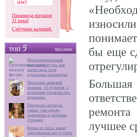
«Необхо
Пирамида питания
износил
21 века!
Счётчики калорий.
понимает
бы еще с
Все статьи
Пропорциональная
отрегули
женская фигура: как
вычислить свои
идеальные параметры
Большая
Признаки женской
измены: 15 пунктов, с
которыми согласны все
ответст
мужчины
Прически-легенды:
ремонта
самые «звездные»
шевелюры и женские
стрижки
лучшее ср
Кровь из носа: какие
заболевания могут стать