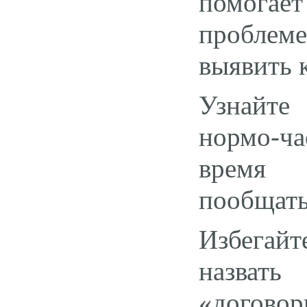
помогае
проблеме
выявить 
Узнайте
нормо-ча
время 
пообщать
Избегайт
назват
«договор