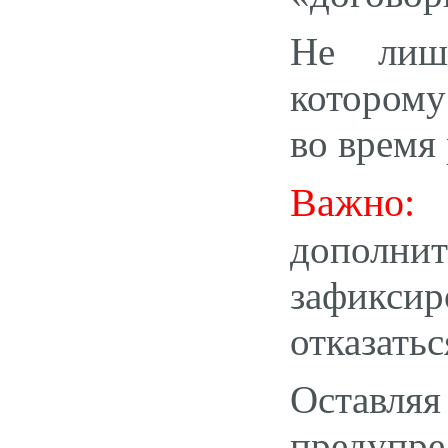
Не лишн
которому
во время
Важно:
в
дополни
зафикс
отказатьс
Оставля
предупр