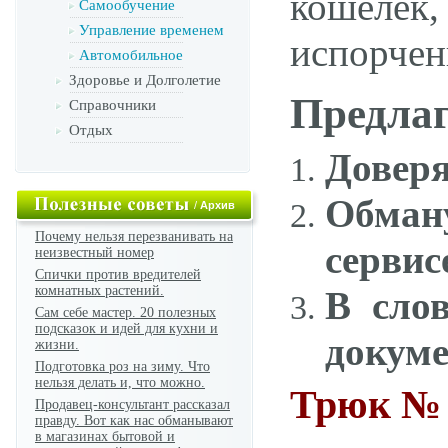
кошелек
Самообучение
Управление временем
испорчен
Автомобильное
Здоровье и Долголетие
Предлаг
Справочники
Отдых
Доверя
Обман
/
Архив
Почему нельзя перезванивать на
сервис
неизвестный номер
Спички против вредителей
комнатных растений.
В сло
Сам себе мастер. 20 полезных
подсказок и идей для кухни и
докуме
жизни.
Подготовка роз на зиму. Что
нельзя делать и, что можно.
Трюк № 1
Продавец-консультант рассказал
правду. Вот как нас обманывают
в магазинах бытовой и