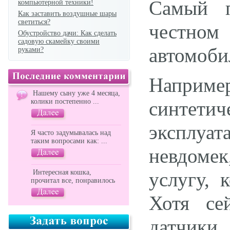
Самый п
компьютерной техники!
Как заставить воздушные шары
светиться?
честном
Обустройство дачи: Как сделать
садовую скамейку своими
автомоби
руками?
Наприм
Нашему сыну уже 4 месяца,
колики постепенно ...
синтети
эксплуат
Я часто задумывалась над
таким вопросами как: ...
невдоме
Интересная кошка,
услугу, 
прочитал все, понравилось
Хотя се
датчик