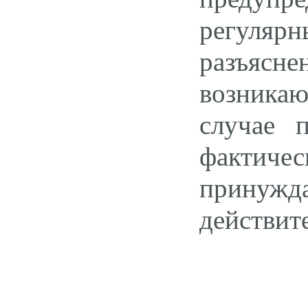
регуля
разъяс
возникаю
случае 
фактичес
принужд
действит