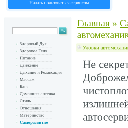
Начать пользоваться сервисом
Главная
»
С
автомеханик
Здоровый Дух
Уловки автомехани
Здоровое Тело
Питание
Не секрет
Движение
Дыхание и Релаксация
Доброже
Массаж
Баня
чистоп
Домашняя аптечка
излишне
Стиль
Отношения
автосер
Материнство
Саморазвитие