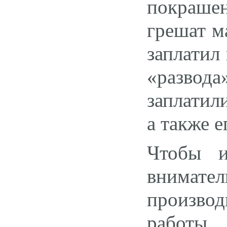
покраше
грешат м
заплатил
«развода
заплатил
а также е
Чтобы и
внимател
производ
работы.