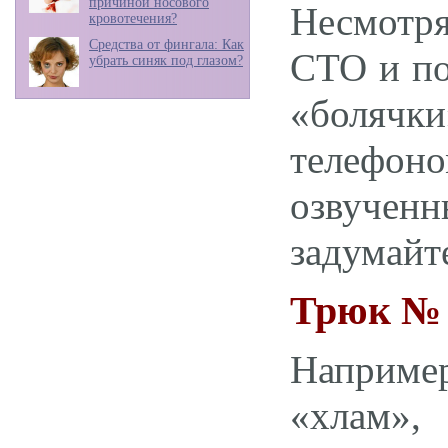
причиной носового
Несмотря
кровотечения?
Средства от фингала: Как
СТО и по
убрать синяк под глазом?
«болячки
телефо
озвученн
задумайте
Трюк № 
Наприме
«хлам