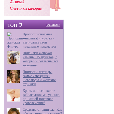
21 века!
Счётчики калорий.
Все статьи
Пропорциональная
женская фигура: как
вычислить свои
идеальные параметры
Признаки женской
измены: 15 пунктов, с
которыми согласны все
мужчины
Прически-легенды:
самые «звездные»
шевелюры и женские
стрижки
Кровь из носа: какие
заболевания могут стать
причиной носового
кровотечения?
Средства от фингала: Как
убрать синяк под глазом?