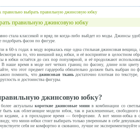
к правильно выбрать правильную джинсовую юбку
брать правильную джинсовую юбку
вно стала классикой и вряд ли когда-либо выйдет из моды. Джинсы удоб
ое подобрать фасон по фигуре.
и в 60-х годах в моду ворвалась еще одна стильная джинсовая вещица
есмотря на то, что внешний вид юбки, и её восприятие в целостном обр
ы в юбки остаётся до сих пор популярной, и её продолжают использова
. В наше время в моде нет четких границ по фасону, длине или цвет
айте, что этот предмет гардероба обязательно должен быть выбран по ф
 Важно помнить, что
джинсовая ткань
достаточно плотная по текстуре,
руглость и достоинства фигуры.
правильную джинсовую юбку?
 более актуальны
короткие джинсовые мини
в комбинации со светлы
т быть как облегающие модели юбок, так и расклешенные, свободного
и кедами, а в прохладное время — ботфортами. А вот мини-юбка в 
 виду, что мини-юбки стоит выбирать только уверенным в себе девушка
 чувствуете себя не комфортно и скованно, лучше не экспериментируйте