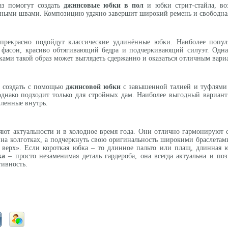
аз помогут создать
джинсовые юбки в пол
и юбки стрит-стайла, в
нными швами. Композицию удачно завершит широкий ремень и свободная
рекрасно подойдут классические удлинённые юбки. Наиболее популя
 фасон, красиво обтягивающий бедра и подчеркивающий силуэт. Однак
ами такой образ может выглядеть сдержанно и оказаться отличным вариа
 создать с помощью
джинсовой юбки
с завышенной талией и туфлями 
днако подходит только для стройных дам. Наиболее выгодный вариант
вленные внутрь.
яют актуальности и в холодное время года. Они отлично гармонируют
 на колготках, а подчеркнуть свою оригинальность широкими браслета
е верх». Если короткая юбка – то длинное пальто или плащ, длинная
ка
– просто незаменимая деталь гардероба, она всегда актуальна и по
тивность.