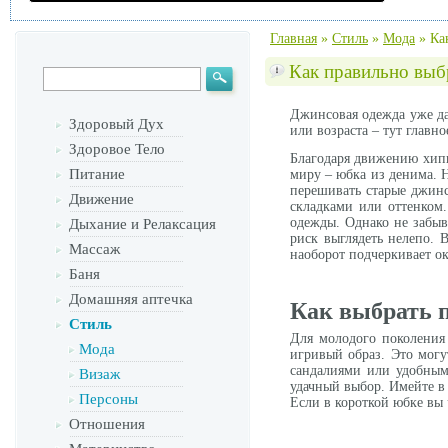
Главная
»
Стиль
»
Мода
»
Ка
Как правильно вы
Джинсовая одежда уже да
Здоровый Дух
или возраста – тут главн
Здоровое Тело
Благодаря движению хипп
Питание
миру – юбка из денима. Н
перешивать старые джинс
Движение
складками или оттенком
одежды. Однако не забыв
Дыхание и Релаксация
риск выглядеть нелепо.
Массаж
наоборот подчеркивает ок
Баня
Домашняя аптечка
Как выбрать 
Стиль
Для молодого поколения
Мода
игривый образ. Это могу
сандалиями или удобным
Визаж
удачный выбор. Имейте в
Персоны
Если в короткой юбке вы
Отношения