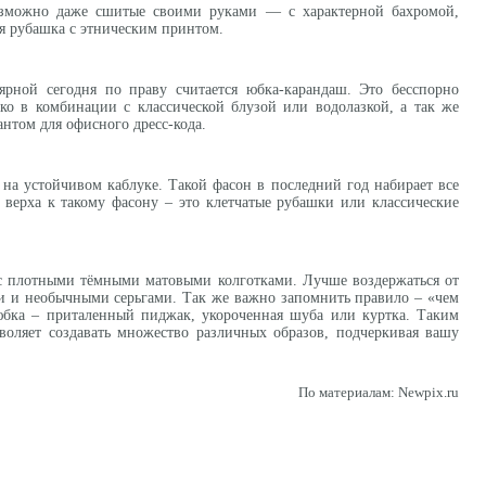
озможно даже сшитые своими руками — с характерной бахромой,
 рубашка с этническим принтом.
рной сегодня по праву считается юбка-карандаш. Это бесспорно
о в комбинации с классической блузой или водолазкой, а так же
нтом для офисного дресс-кода.
на устойчивом каблуке. Такой фасон в последний год набирает все
 верха к такому фасону – это клетчатые рубашки или классические
 с плотными тёмными матовыми колготками. Лучше воздержаться от
ми и необычными серьгами. Так же важно запомнить правило – «чем
 юбка – приталенный пиджак, укороченная шуба или куртка. Таким
зволяет создавать множество различных образов, подчеркивая вашу
По материалам: Newpix.ru