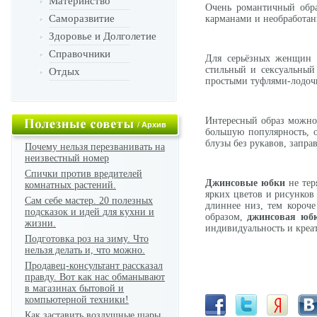
Материнство
Очень романтичный обр
Саморазвитие
карманами и необработа
Здоровье и Долголетие
Справочники
Для серьёзных женщин п
стильный и сексуальный
Отдых
простыми туфлями-лодочк
Интересный образ можно
/
Архив
большую популярность, о
блузы без рукавов, запра
Почему нельзя перезванивать на
неизвестный номер
Спички против вредителей
Джинсовые юбки
не тер
комнатных растений.
ярких цветов и рисунков
Сам себе мастер. 20 полезных
длиннее низ, тем короч
подсказок и идей для кухни и
образом,
джинсовая юб
жизни.
индивидуальность и креа
Подготовка роз на зиму. Что
нельзя делать и, что можно.
Продавец-консультант рассказал
правду. Вот как нас обманывают
в магазинах бытовой и
компьютерной техники!
Как заставить воздушные шары