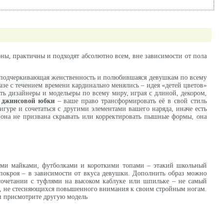
ны, практичны и подходят абсолютно всем, вне зависимости от пола
, подчеркивающая женственность и полюбившаяся девушкам по всему
азе с течением времени кардинально менялись – идея «детей цветов»
ть дизайнеры и модельеры по всему миру, играя с длиной, декором,
у
джинсовой юбки
– ваше право трансформировать её в свой стиль
игуре и сочетаться с другими элементами вашего наряда, иначе есть
 она не призвана скрывать или корректировать пышные формы, она
ми майками, футболками и короткими топами – этакий школьный
 покроя – в зависимости от вкуса девушки. Дополнить образ можно
сочетании с туфлями на высоком каблуке или шпильке – не самый
м, не стесняющихся повышенного внимания к своим стройным ногам.
 и присмотрите другую модель