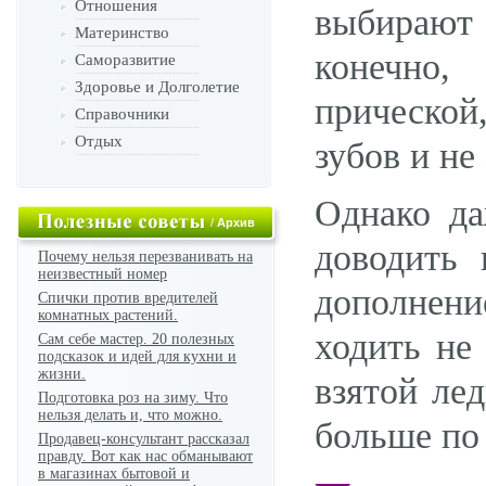
Отношения
выбирают
Материнство
конечно,
Саморазвитие
Здоровье и Долголетие
прической
Справочники
Отдых
зубов и не
Однако д
/
Архив
доводить 
Почему нельзя перезванивать на
неизвестный номер
дополнен
Спички против вредителей
комнатных растений.
ходить не
Сам себе мастер. 20 полезных
подсказок и идей для кухни и
жизни.
взятой ле
Подготовка роз на зиму. Что
нельзя делать и, что можно.
больше по
Продавец-консультант рассказал
правду. Вот как нас обманывают
в магазинах бытовой и