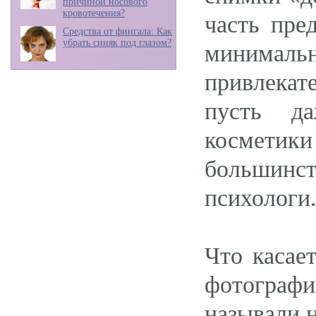
причиной носового
кровотечения?
часть пре
Средства от фингала: Как
убрать синяк под глазом?
минимал
привлекат
пусть да
косметик
большинс
психологи
Что касае
фотографи
называли 