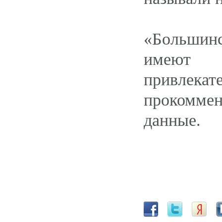
«Большин
имеют 
привле
прокомме
данные.