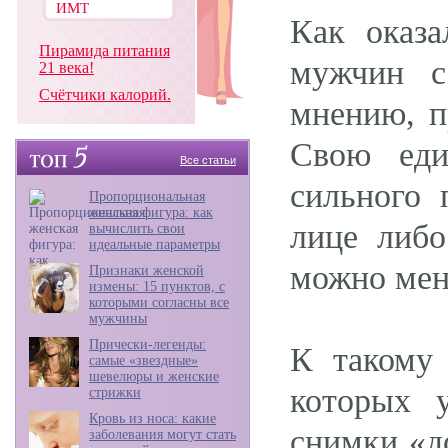
Как оказа
Пирамида питания
мужчин с
21 века!
Счётчики калорий.
мнению, п
Свою еди
Все статьи
сильного 
Пропорциональная
женская фигура: как
лице либо
вычислить свои
идеальные параметры
можно мен
Признаки женской
измены: 15 пунктов, с
которыми согласны все
мужчины
Прически-легенды:
К такому
самые «звездные»
шевелюры и женские
которых 
стрижки
Кровь из носа: какие
снимки «д
заболевания могут стать