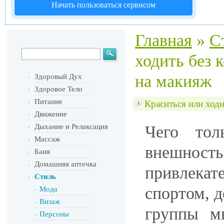
Начать пользоваться сервисом
Главная
»
С
ходить без 
на макияж
Здоровый Дух
Здоровое Тело
Питание
Краситься или ход
Движение
Дыхание и Релаксация
Чего тол
Массаж
внешно
Баня
Домашняя аптечка
привлека
Стиль
спортом, 
Мода
Визаж
группы м
Персоны