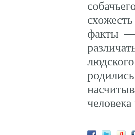
собачье
схожест
факты — 
различа
людского
родили
насчитыв
человека 