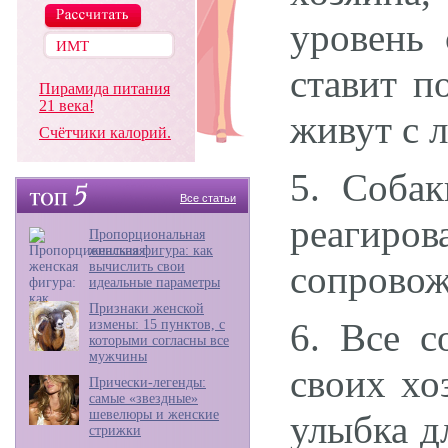
уровень 
ставит п
Пирамида питания
21 века!
живут с 
Счётчики калорий.
5. Соба
Все статьи
реагиров
Пропорциональная
женская фигура: как
сопровож
вычислить свои
идеальные параметры
Признаки женской
6. Все с
измены: 15 пунктов, с
которыми согласны все
мужчины
своих хо
Прически-легенды:
самые «звездные»
шевелюры и женские
улыбка д
стрижки