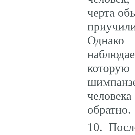
черта об
приучил
Однако 
наблюдае
которую
шимпанзе
человека
обратно.
10. Посл