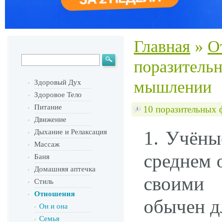
Главная
»
О
поразительн
мышлении
Здоровый Дух
Здоровое Тело
Питание
10 поразительных 
Движение
1. Учёны
Дыхание и Релаксация
Массаж
среднем 
Баня
Домашняя аптечка
своими 
Стиль
Отношения
обычен дл
Он и она
Семья