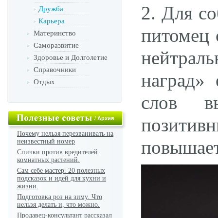
2. Для с
Дружба
Карьера
питомец 
Материнство
Саморазвитие
нейтрал
Здоровье и Долголетие
Справочники
наград» 
Отдых
слов в
позити
/
Архив
Почему нельзя перезванивать на
повышает
неизвестный номер
Спички против вредителей
комнатных растений.
Сам себе мастер. 20 полезных
подсказок и идей для кухни и
жизни.
Подготовка роз на зиму. Что
нельзя делать и, что можно.
Продавец-консультант рассказал