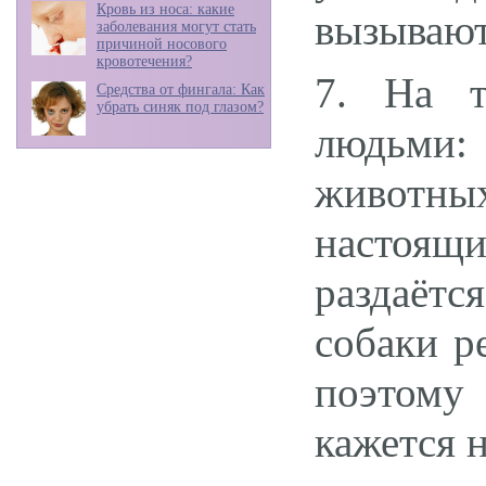
Кровь из носа: какие
вызывают
заболевания могут стать
причиной носового
кровотечения?
7. На т
Средства от фингала: Как
убрать синяк под глазом?
людьми
животны
настоящи
раздаётс
собаки р
поэтому
кажется 