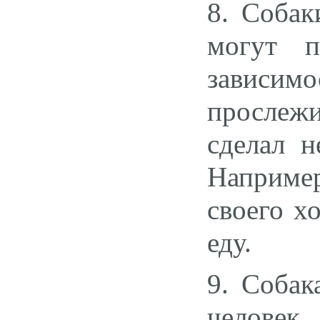
8. Собак
могут 
зависим
прослеж
сделал н
Например
своего х
еду.
9. Собак
человек,