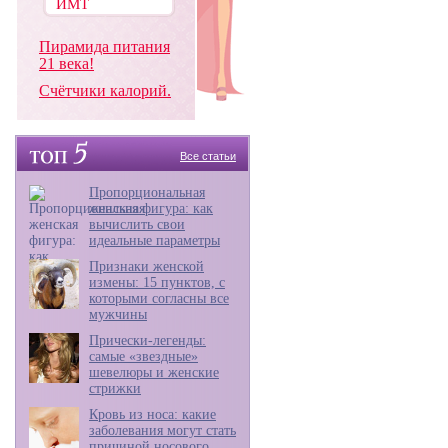
Пирамида питания
21 века!
Счётчики калорий.
Все статьи
Пропорциональная
женская фигура: как
вычислить свои
идеальные параметры
Признаки женской
измены: 15 пунктов, с
которыми согласны все
мужчины
Прически-легенды:
самые «звездные»
шевелюры и женские
стрижки
Кровь из носа: какие
заболевания могут стать
причиной носового