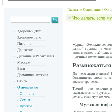
Главная
»
Отношения
»
Он и
Что делать, если м
Здоровый Дух
Здоровое Тело
Питание
Журнал «Женские секреты
данной группы не хотят
Движение
внимательнее выбирать м
Дыхание и Релаксация
причинах нежелания мужчи
Массаж
Размножаться 
Баня
Для чего люди женятся? 
Домашняя аптечка
большинстве своем по лю
Стиль
хватает третьего…
Отношения
Третий – это, конечно, 
оказывается по-другому.
Он и она
делать, если муж не хочет
Семья
Мужская инфа
Дружба