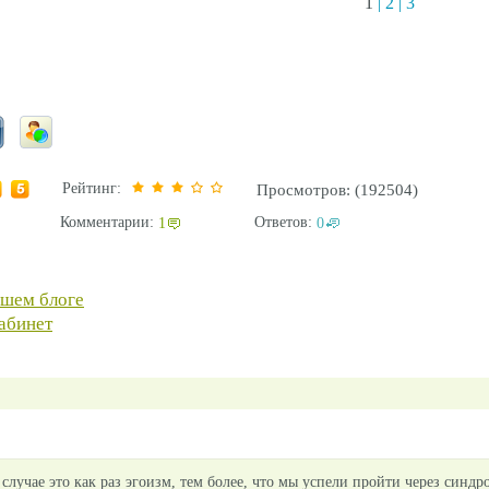
1
|
2
|
3
Рейтинг:
Просмотров: (192504)
Комментарии:
Ответов:
1
0
ашем блоге
абинет
случае это как раз эгоизм, тем более, что мы успели пройти через синдр