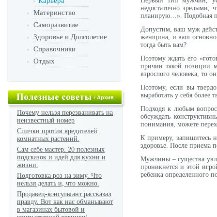
Карьера
Первый тип мужчин, ус
недостаточно зрелыми, ч
Материнство
планирую…». Подобная п
Саморазвитие
Допустим, ваш муж действ
Здоровье и Долголетие
женщина, и ваш основной
тогда быть вам?
Справочники
Поэтому ждать его «гото
Отдых
причин такой позиции м
взрослого человека, то он
Поэтому, если вы твердо
выработать у себя более 
/
Архив
Подходя к любым вопроса
Почему нельзя перезванивать на
обсуждать конструктивн
неизвестный номер
понимания, можете перех
Спички против вредителей
К примеру, запишитесь н
комнатных растений.
здоровье. После приема п
Сам себе мастер. 20 полезных
подсказок и идей для кухни и
Мужчины – существа увле
жизни.
проникнется и этой игро
ребенка определенного по
Подготовка роз на зиму. Что
нельзя делать и, что можно.
Продавец-консультант рассказал
правду. Вот как нас обманывают
в магазинах бытовой и