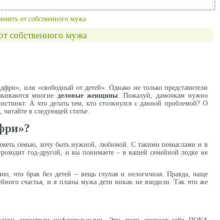
еменеть от собственного мужа
 от собственного мужа
фри», или «свободный от детей». Однако не только представители
алкиваются многие
деловые женщины
. Пожалуй, дамочкам нужно
нстинкт. А что делать тем, кто столкнулся с данной проблемой? О
 читайте в следующей статье.
дфри»?
у иметь семью, хочу быть нужной, любимой. С такими помыслами и в
проходит год-другой, и вы понимаете – в вашей семейной лодке не
ию, что брак без детей – вещь глупая и нелогичная. Правда, чаще
йного счастья, и в планы мужа дети никак не входили. Так что же