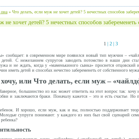
 она
»
Что делать, если муж не хочет детей? 5 нечестных способов забер
уж не хочет детей? 5 нечестных способов забеременеть
1
|
2
|
3
» сообщает: в современном мире появился новый тип мужчин – «чайлд
 детей. С нежеланием супругов заводить потомство в наши дни ст
ужа и не ждать, когда у «маменькиного сынка» проснется отцовский и
н иметь детей и способах нечестно забеременеть от собственного мужа,
хочу, или Что делать, если муж – «чайл
Наверное, большинство из нас может ответить на этот вопрос так: хоч
бви и заключаются браки. Поначалу кажется – это и есть счастье. Но 
ребенок. И хорошо, если муж, как и вы, полностью поддерживает теор
 Молодые супруги понимают: у каждого из них был свой сценарий семе
 ребенка?
нтильность