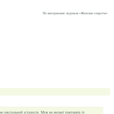
По материалам: журнала «Женские секреты»
ом сексуальной усталости. Муж не желает повторять ту