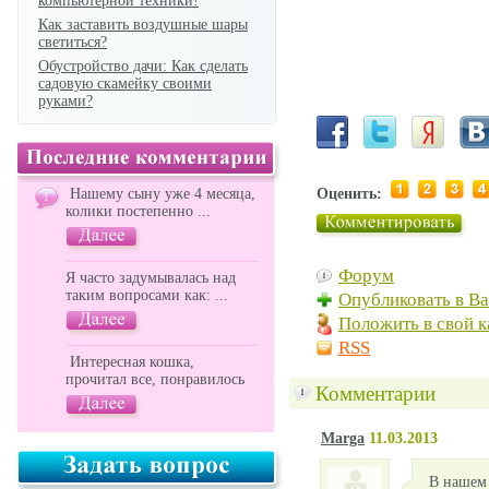
компьютерной техники!
Как заставить воздушные шары
светиться?
Обустройство дачи: Как сделать
садовую скамейку своими
руками?
Нашему сыну уже 4 месяца,
Оценить:
колики постепенно ...
Форум
Я часто задумывалась над
таким вопросами как: ...
Опубликовать в В
Положить в свой к
RSS
Интересная кошка,
прочитал все, понравилось
Комментарии
Marga
11.03.2013
В нашем 