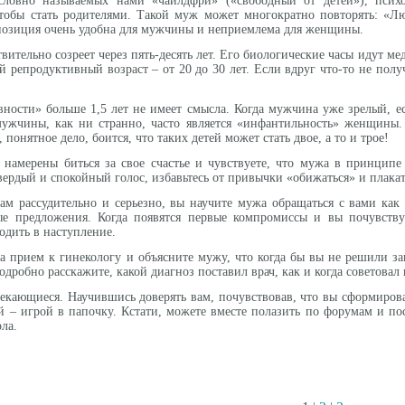
ловно называемых нами «чайлдфри» («свободный от детей»), пси
тобы стать родителями. Такой муж может многократно повторять: «Люб
озиция очень удобна для мужчины и неприемлема для женщины.
ительно созреет через пять-десять лет. Его биологические часы идут ме
 репродуктивный возраст – от 20 до 30 лет. Если вдруг что-то не полу
вности» больше 1,5 лет не имеет смысла. Когда мужчина уже зрелый, ес
ужчины, как ни странно, часто является «инфантильность» женщины. 
, понятное дело, боится, что таких детей может стать двое, а то и трое!
 намерены биться за свое счастье и чувствуете, что мужа в принципе
твердый и спокойный голос, избавьтесь от привычки «обижаться» и плакать
м рассудительно и серьезно, вы научите мужа обращаться с вами как 
ые предложения. Когда появятся первые компромиссы и вы почувств
одить в наступление.
а прием к гинекологу и объясните мужу, что когда бы вы не решили з
одробно расскажите, какой диагноз поставил врач, как и когда советова
кающиеся. Научившись доверять вам, почувствовав, что вы сформировали
й – игрой в папочку. Кстати, можете вместе полазить по форумам и пос
ла.