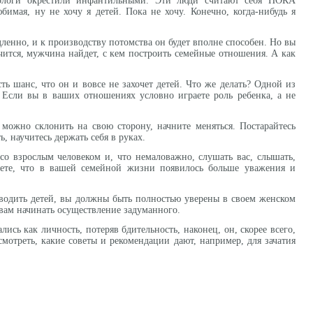
хологи окрестили инфантильными. Эти люди считают себя ПОКА
имая, ну не хочу я детей. Пока не хочу. Конечно, когда-нибудь я
дленно, и к производству потомства он будет вполне способен. Но вы
чится, мужчина найдет, с кем построить семейные отношения. А как
ть шанс, что он и вовсе не захочет детей. Что же делать? Одной из
Если вы в ваших отношениях условно играете роль ребенка, а не
 можно склонить на свою сторону, начните меняться. Постарайтесь
, научитесь держать себя в руках.
со взрослым человеком и, что немаловажно, слушать вас, слышать,
уете, что в вашей семейной жизни появилось больше уважения и
аводить детей, вы должны быть полностью уверены в своем женском
л вам начинать осуществление задуманного.
сь как личность, потеряв бдительность, наконец, он, скорее всего,
мотреть, какие советы и рекомендации дают, например, для зачатия