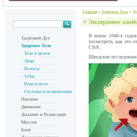
Главная
»
Здоровое Тело
»
З
Эксперимент швейц
В конце 1940-х годо
Здоровый Дух
посмотреть, как это о
Здоровое Тело
CNN.
Тело в целом
Шведские исследования
Лицо
Волосы
Зубы
Руки и ноги
Суставы и позвоночник
Питание
Движение
Дыхание и Релаксация
Массаж
Баня