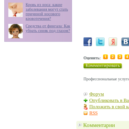
Кровь из носа: какие
заболевания могут стать
причиной носового
кровотечения?
Средства от фингала: Как
убрать синяк под глазом?
Оценить:
Профессиональные услуги
Форум
Опубликовать в В
Положить в свой к
RSS
Комментарии