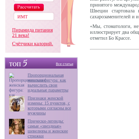
принятого международ
Швеции стартовала 
сахарозаменителей и 
«Мы, стоматологи, н
Пирамида питания
иллюстрирует два обще
21 века!
отметил Бо Крассе.
Счётчики калорий.
Все статьи
Пропорциональная
женская фигура: как
вычислить свои
идеальные параметры
Признаки женской
измены: 15 пунктов, с
которыми согласны все
мужчины
Прически-легенды:
самые «звездные»
шевелюры и женские
стрижки