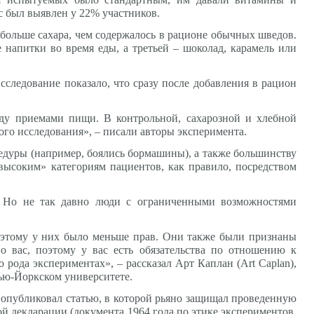
с был выявлен у 22% участников.
 больше сахара, чем содержалось в рационе обычных шведов.
 напитки во время еды, а третьей – шоколад, карамель или
сследование показало, что сразу после добавления в рацион
ду приемами пищи. В контрольной, сахарозной и хлебной
ого исследования», – писали авторы эксперимента.
цедуры (например, боялись бормашины), а также большинству
высоким» категориям пациентов, как правило, посредством
. Но не так давно люди с ограниченными возможностями
оэтому у них было меньше прав. Они также были признаны
о вас, поэтому у вас есть обязательства по отношению к
 рода экспериментах», – рассказал Арт Каплан (Art Caplan),
ью-Йоркском университете.
та опубликовал статью, в которой рьяно защищал проведенную
й декларации (документа 1964 года по этике экспериментов,