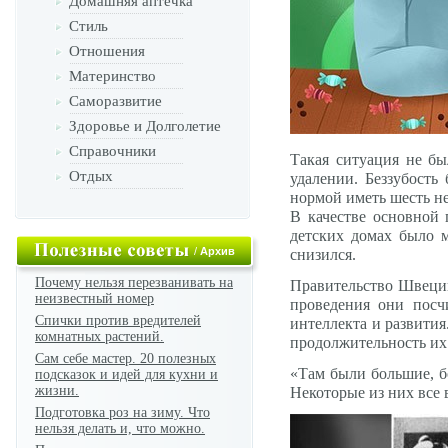
Домашняя аптечка
Стиль
Отношения
Материнство
Саморазвитие
Здоровье и Долголетие
Справочники
Такая ситуация не бы
Отдых
удалении. Беззубость
нормой иметь шесть н
В качестве основной 
детских домах было м
/
Архив
снизился.
Почему нельзя перезванивать на
Правительство Швеции
неизвестный номер
проведения они посч
Спички против вредителей
интеллекта и развития.
комнатных растений.
продолжительность их
Сам себе мастер. 20 полезных
«Там были большие, бо
подсказок и идей для кухни и
жизни.
Некоторые из них все 
Подготовка роз на зиму. Что
нельзя делать и, что можно.