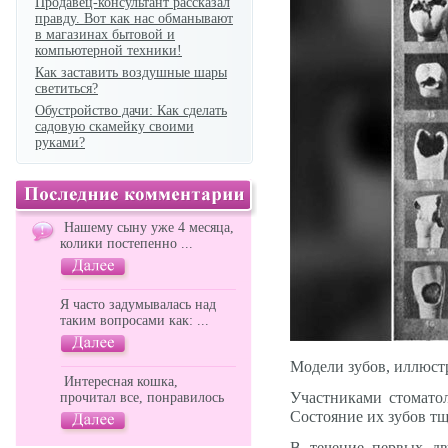
Продавец-консультант рассказал
правду. Вот как нас обманывают
в магазинах бытовой и
компьютерной техники!
Как заставить воздушные шары
светиться?
Обустройство дачи: Как сделать
садовую скамейку своими
руками?
Нашему сыну уже 4 месяца,
колики постепенно ...
Я часто задумывалась над
таким вопросами как: ...
Модели зубов, иллюс
Интересная кошка,
Участниками стоматол
прочитал все, понравилось
Состояние их зубов тщ
В течение первых дв