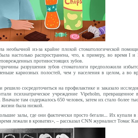
ла необычной из-за крайне плохой стоматологической помощи
 была настолько распространена, что, к примеру, во время I 
еповрежденных противостоящих зубов.
причины разрушения зубов стоматологи предположили избыток
еньше кариозных полостей, чем у населения в целом, а во в
 решило сосредоточиться на профилактике и заказало исследо
итали психиатрическое учреждение Vipeholm, превращенное
 Вначале там содержалось 650 человек, затем их стало более тыс
 жизни была низкой.
льшие залы, где они фактически просто бегали... Их купали в
время лежали в кроватях», – рассказал CNN журналист Томас Кан