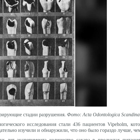
трирующие стадии разрушения.
Фото: Acta Odontologica Scandina
огического исследования стали 436 пациентов Vipeholm, кот
ательно изучили и обнаружили, что оно было гораздо лучше, чем
ух лет эксперимента количество сахара в продуктах питан