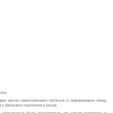
vica
орые могли самостоятельно питаться и пережевывать пищу.
 у шведского населения в целом.
ия испытуемых было стандартным, им давали витамины и