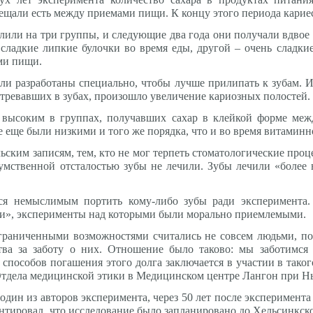
ещали есть между приемами пищи. К концу этого периода карие
лили на три группы, и следующие два года они получали вдвое
сладкие липкие булочки во время еды, другой – очень сладкие
ми пищи.
ли разработаны специально, чтобы лучше прилипать к зубам. И
стревавших в зубах, произошло увеличение кариозных полостей.
 высоким в группах, получавших сахар в клейкой форме меж
е еще были низкими и того же порядка, что и во время витаминн
ьским записям, тем, кто не мог терпеть стоматологические про
умственной отсталостью зубы не лечили. Зубы лечили «более 
тся немыслимым портить кому-либо зубы ради эксперимента
и», эксперименты над которыми были морально приемлемыми.
ограниченными возможностями считались не совсем людьми, п
тва за заботу о них. Отношение было таково: мы заботимся 
 способов погашения этого долга заключается в участии в такого
Отдела медицинской этики в Медицинском центре Лангон при Н
, один из авторов эксперимента, через 50 лет после эксперимен
нтировал, что исследование было запланировано до Хельсинкско