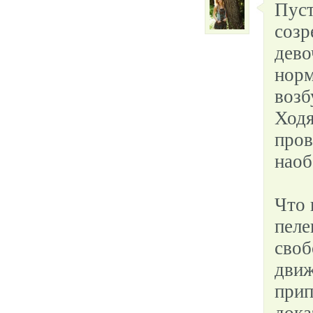
Пуст
созр
дево
норм
возб
Ходя
пров
наоб
Что 
пеле
своб
движ
прип