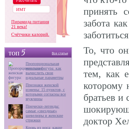
принять 
забота ка
Пирамида питания
21 века!
заботиться
Счётчики калорий.
То, что о
Все статьи
представл
Пропорциональная
женская фигура: как
тем, как 
вычислить свои
идеальные параметры
которому 
Признаки женской
измены: 15 пунктов, с
которыми согласны все
братьев и 
мужчины
шокирующе
Прически-легенды:
самые «звездные»
шевелюры и женские
доктор Хе
стрижки
Кровь из носа: какие