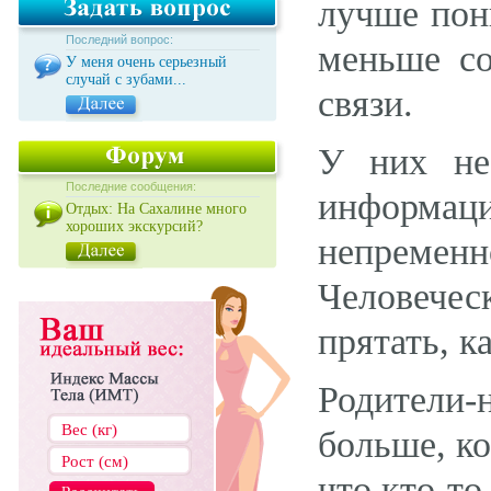
лучше пони
Последний вопрос:
меньше со
У меня очень серьезный
случай с зубами...
связи.
У них не
Последние сообщения:
информац
Отдых: На Сахалине много
хороших экскурсий?
непремен
Человечес
прятать, к
Родители
больше, ко
что кто-то