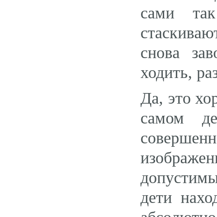
сами так
стаскиваю
снова зав
ходить, ра
Да, это хо
самом д
совершен
изображе
допустимы
дети нахо