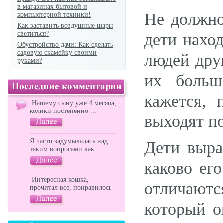
в магазинах бытовой и
Не должно
компьютерной техники!
Как заставить воздушные шары
светиться?
дети нахо
Обустройство дачи: Как сделать
садовую скамейку своими
людей друг
руками?
их больш
кажется, 
Нашему сыну уже 4 месяца,
колики постепенно ...
выходят по
Я часто задумывалась над
Дети выра
таким вопросами как: ...
каково ег
Интересная кошка,
отличаютс
прочитал все, понравилось
который о