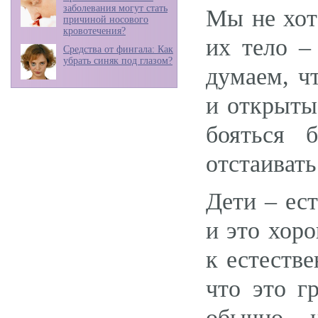
заболевания могут стать
Мы не хот
причиной носового
кровотечения?
их тело –
Средства от фингала: Как
убрать синяк под глазом?
думаем, ч
и открыты
бояться 
отстаивать
Дети – ес
и это хор
к естестве
что это г
обычно н