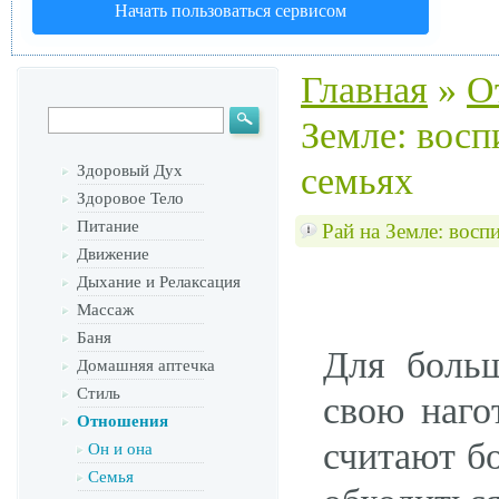
Начать пользоваться сервисом
Главная
»
О
Земле: восп
семьях
Здоровый Дух
Здоровое Тело
Питание
Рай на Земле: восп
Движение
Дыхание и Релаксация
Массаж
Баня
Для боль
Домашняя аптечка
Стиль
свою наго
Отношения
считают б
Он и она
Семья