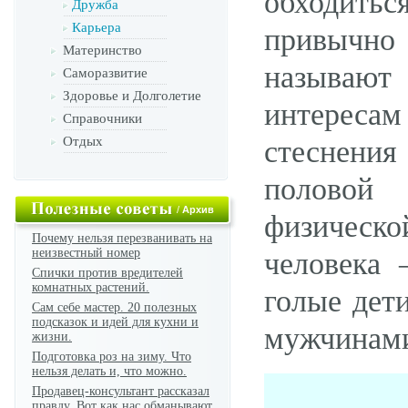
обходить
Дружба
Карьера
привычно 
Материнство
называют
Саморазвитие
Здоровье и Долголетие
интересам
Справочники
Отдых
стеснения
половой
/
Архив
физическ
Почему нельзя перезванивать на
неизвестный номер
человека 
Спички против вредителей
комнатных растений.
голые дет
Сам себе мастер. 20 полезных
подсказок и идей для кухни и
мужчинам
жизни.
Подготовка роз на зиму. Что
нельзя делать и, что можно.
Продавец-консультант рассказал
правду. Вот как нас обманывают